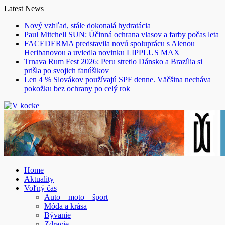
Skip
Latest News
to
Nový vzhľad, stále dokonalá hydratácia
content
Paul Mitchell SUN: Účinná ochrana vlasov a farby počas leta
FACEDERMA predstavila novú spoluprácu s Alenou
Heribanovou a uviedla novinku LIPPLUS MAX
Trnava Rum Fest 2026: Peru stretlo Dánsko a Brazília si
prišla po svojich fanúšikov
Len 4 % Slovákov používajú SPF denne. Väčšina necháva
pokožku bez ochrany po celý rok
Home
Aktuality
Voľný čas
Auto – moto – šport
Móda a krása
Bývanie
Zdravie