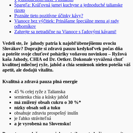
Špargľa: Kráľovná jarnej kuchyne a jednoduché talianske
rizoto
Poznáte tieto pozitívne účinky kávy?
Vianoce bez výčitiek: Prinášame špeciálne menu aj rady
odborníkov
Zahrejte sa netradične na Vianoce s ľadovými kávami!
Vedeli ste, že jahody patria k najobľúbenejšiemu ovociu
Slovákov? Doprajte si zdravú pauzu kedykoľvek počas dňa
a potešte svoje chuťové poháriky voňavou novinkou – Ryžová
kaša Jahody, CHIA od Dr. Oetker.
Dokonale
vyvážená chuť
kvalitnej mliečnej ryže, jahôd a chia semienok nielen potešia váš
apetít, ale dodajú vitalitu.
Kvalitná a zdravá pauza plná energie
45 % celej ryže z Talianska
semienka chia a kúsky jahôd
má znížený obsah cukru o 30 %*
nízky obsah soli a tuku
obsahuje zdraviu prospešný inulín
je ľahko stráviteľná
a je vyrobená na Slovensku!