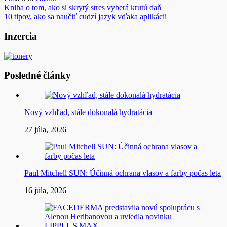
Navigácia
Kniha o tom, ako si skrytý stres vyberá krutú daň
10 tipov, ako sa naučiť cudzí jazyk vďaka aplikácii
v
článku
Inzercia
Posledné články
Nový vzhľad, stále dokonalá hydratácia
27 júla, 2026
Paul Mitchell SUN: Účinná ochrana vlasov a farby počas leta
16 júla, 2026