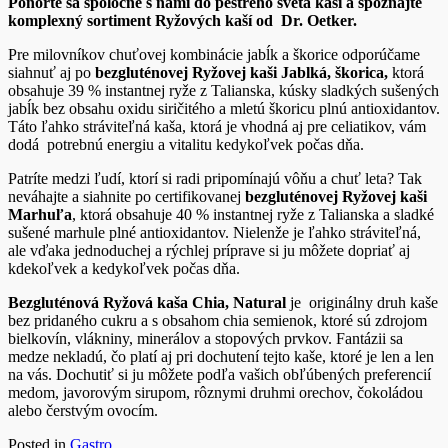
Ponorte sa spoločne s nami do pestrého sveta kaší a spoznajte
komplexný sortiment Ryžových kaší od Dr. Oetker.
Pre milovníkov chuťovej kombinácie jabĺk a škorice odporúčame
siahnuť aj po
bezgluténovej Ryžovej kaši Jablká, škorica,
ktorá
obsahuje 39 % instantnej ryže z Talianska, kúsky sladkých sušených
jabĺk bez obsahu oxidu siričitého a mletú škoricu plnú antioxidantov.
Táto ľahko stráviteľná kaša, ktorá je vhodná aj pre celiatikov, vám
dodá potrebnú energiu a vitalitu kedykoľvek počas dňa.
Patríte medzi ľudí, ktorí si radi pripomínajú vôňu a chuť leta? Tak
neváhajte a siahnite po certifikovanej
bezgluténovej Ryžovej kaši
Marhuľa
, ktorá obsahuje 40 % instantnej ryže z Talianska a sladké
sušené marhule plné antioxidantov. Nielenže je ľahko stráviteľná,
ale vďaka jednoduchej a rýchlej príprave si ju môžete dopriať aj
kdekoľvek a kedykoľvek počas dňa.
Bezgluténová Ryžová kaša Chia, Natural
je originálny druh kaše
bez pridaného cukru a s obsahom chia semienok, ktoré sú zdrojom
bielkovín, vlákniny, minerálov a stopových prvkov. Fantázii sa
medze nekladú, čo platí aj pri dochutení tejto kaše, ktoré je len a len
na vás. Dochutiť si ju môžete podľa vašich obľúbených preferencií
medom, javorovým sirupom, rôznymi druhmi orechov, čokoládou
alebo čerstvým ovocím.
Posted in
Gastro