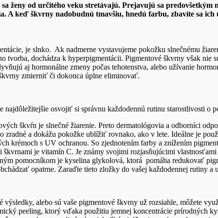
 sa ženy od určitého veku stretávajú. Prejavujú sa predovšetkým n
ia. A keď škvrny nadobudnú tmavšiu, hnedú farbu, zbavíte sa ich u
entácie, je slnko. Ak nadmerne vystavujeme pokožku slnečnému žiare
eho tvorba, dochádza k hyperpigmentácii. Pigmentové škvrny však nie
plyvňujú aj hormonálne zmeny počas tehotenstva, alebo užívanie hormoná
škvrny zmierniť či dokonca úplne eliminovať.
e najdôležitejšie osvojiť si správnu každodennú rutinu starostlivosti o
vých škvŕn je slnečné žiarenie. Preto dermatológovia a odborníci od
o zradné a dokážu pokožke ublížiť rovnako, ako v lete. Ideálne je pou
vých krémoch s UV ochranou. So zjednotením farby a znížením pigmen
i škvrnami je vitamín C. Je známy svojimi rozjasňujúcimi vlastnosťami
účinným pomocníkom je kyselina glykolová, ktorá pomáha redukovať p
aobchádzať opatrne. Zaraďte tieto zložky do vašej každodennej rutiny a 
výsledky, alebo sú vaše pigmentové škvrny už rozsiahle, môžete využ
cký peeling, ktorý vďaka použitiu jemnej koncentrácie prírodných kyse