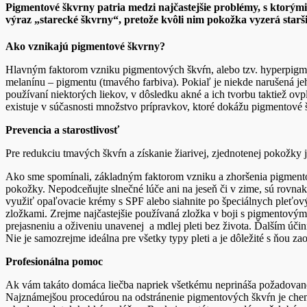
Pigmentové škvrny patria medzi najčastejšie problémy, s ktorými
výraz „starecké škvrny“, pretože kvôli nim pokožka vyzerá starš
Ako vznikajú pigmentové škvrny?
Hlavným faktorom vzniku pigmentových škvŕn, alebo tzv. hyperpigm
melanínu – pigmentu (tmavého farbiva). Pokiaľ je niekde narušená j
používaní niektorých liekov, v dôsledku akné a ich tvorbu taktiež ov
existuje v súčasnosti množstvo prípravkov, ktoré dokážu pigmentové 
Prevencia a starostlivosť
Pre redukciu tmavých škvŕn a získanie žiarivej, zjednotenej pokožky j
Ako sme spomínali, základným faktorom vzniku a zhoršenia pigmento
pokožky. Nepodceňujte slnečné lúče ani na jeseň či v zime, sú rovnak
využiť opaľovacie krémy s SPF alebo siahnite po špeciálnych pleťo
zložkami. Zrejme najčastejšie používaná zložka v boji s pigmentovým
prejasneniu a oživeniu unavenej a mdlej pleti bez života. Ďalším 
Nie je samozrejme ideálna pre všetky typy pleti a je dôležité s ňou z
Profesionálna pomoc
Ak vám takáto domáca liečba napriek všetkému neprináša požadované 
Najznámejšou procedúrou na odstránenie pigmentových škvŕn je chemi