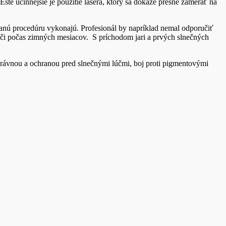
šte účinnejšie je použitie lasera, ktorý sa dokáže presne zamerať na
 danú procedúru vykonajú. Profesionál by napríklad nemal odporučiť
ň či počas zimných mesiacov. S príchodom jari a prvých slnečných
správnou a ochranou pred slnečnými lúčmi, boj proti pigmentovými