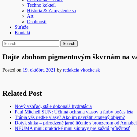
Techno kokteil
Historia & Zamyslenie sa
Art
Osobnosti
Súťaže
Kontakt
Dajte zbohom pigmentovým škvrnám na vaš
Posted on
19. októbra 2021
by
redakcia vkocke.sk
Related Post
Nový vzhľad, stále dokonalá hydratácia
Paul Mitchell SUN: Účinná ochrana vlasov a farby počas leta
Trápia vás riedke vlasy? Ako im navrátiť stratený objem?
Dotyk slnka – prirodzené jarné líčenie s bronzerom od Annabel
NEUMA mini: praktické mini súpravy pre každú príležitosť