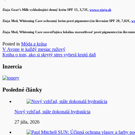
Ziaja Goat’s Milk vyhladzujúci denný krém SPF 15, 3,72€,
www.e-ziaja.sk
Ziaja Med, Whitening Care ochranný krém proti pigmentovým škvrnám SPF 20, 7,02€,
ww
Ziaja Med, Whitening Care zosvetľujúca lokálna starostlivosť proti pigmentovým škvrná
Posted in
Móda a krása
Navigácia
V Avone je každý mesiac ružový
Kniha o tom, ako si skrytý stres vyberá krutú daň
v
článku
Inzercia
Posledné články
Nový vzhľad, stále dokonalá hydratácia
27 júla, 2026