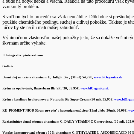
a bude na dotyk hebká a vláčna. Reakcia na túto procedúru však býva 
vzniknutý problém.
S voľbou týchto procedúr sa však neunáhlite. Dôkladne si preštudujt
použitie chemického peelingu suchej a citlivej pokožke. Takisto je 
lúčov by ste na ňu mali radšej zabudnúť.
Výnimočnou vlastnosťou našej pokožky je to, že sa dokáže veľmi rých
škvrnám určite vyhráte.
Il. fotografia: pinterest.com
Galéria:
Denní olej na tvár s vitamínom E, Inlight Bio , (30 ml) 54,95€,
www.biOrganica.sk
Krém na opalovánie, Butterbean Bio SPF 30, 35,95€,
www.biOrganica.sk
Krém s kyselinou hyaluronovou, Naturalis Bio Super Cream (50 ml), 35,95€,
www.biOrgan
RE- PIGMENT NIOD Sérum pre pleť s hyperpigmentáciou (15ml alebo 30ml), 60,00€,
www
Rozjasňujúce denné sérum s vitamínom C, DAILY VITAMIN C Omorovicza, (30 ml), 105,
Vysoko koncentrované sérum s 30% vitamínom C, ETHYLATED L-ASCORBIC ACID 30