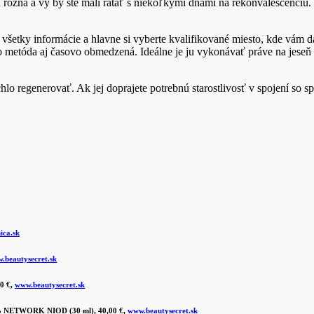
rôzna a vy by ste mali rátať s niekoľkými dňami na rekonvalescenciu. E
e všetky informácie a hlavne si vyberte kvalifikované miesto, kde vám
táto metóda aj časovo obmedzená. Ideálne je ju vykonávať práve na jese
lo regenerovať. Ak jej doprajete potrebnú starostlivosť v spojení so 
ica.sk
.beautysecret.sk
00 €,
www.beautysecret.sk
% NETWORK NIOD (30 ml), 40,00 €,
www.beautysecret.sk