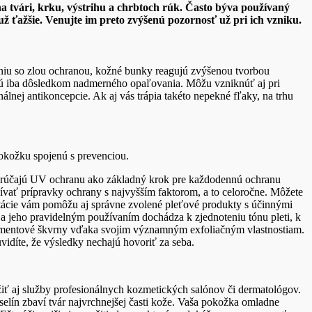
a tvári, krku, výstrihu a chrbtoch rúk. Často býva používaný
ž ťažšie. Venujte im preto zvýšenú pozornosť už pri ich vzniku.
niu so zlou ochranou, kožné bunky reagujú zvýšenou tvorbou
 sú iba dôsledkom nadmerného opaľovania. Môžu vzniknúť aj pri
lnej antikoncepcie. Ak aj vás trápia takéto nepekné fľaky, na trhu
 pokožku spojenú s prevenciou.
porúčajú UV ochranu ako základný krok pre každodennú ochranu
žívať prípravky ochrany s najvyšším faktorom, a to celoročne. Môžete
tácie vám pomôžu aj správne zvolené pleťové produkty s účinnými
 a jeho pravidelným používaním dochádza k zjednoteniu tónu pleti, k
igmentové škvrny vďaka svojim významným exfoliačným vlastnostiam.
uvidíte, že výsledky nechajú hovoriť za seba.
iť aj služby profesionálnych kozmetických salónov či dermatológov.
lín zbaví tvár najvrchnejšej časti kože. Vaša pokožka omladne