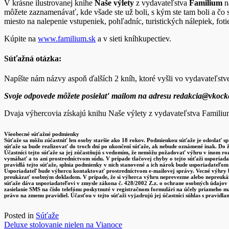
V krásne ilustrovanej knihe
Naše výlety
z vydavateľstva
Familium
n
môžete zaznamenávať, kde všade ste už boli, s kým ste tam boli a čo s
miesto na nalepenie vstupeniek, pohľadníc, turistických nálepiek, fo
Kúpite na
www.familium.sk
a v sieti kníhkupectiev.
Súťažná otázka:
Napíšte nám názvy aspoň ďalších 2 kníh, ktoré vyšli vo vydavateľs
Svoje odpovede môžete posielať mailom na adresu redakcia@vkocke
Dvaja výhercovia získajú knihu Naše výlety z vydavateľstva Familiu
Všeobecné súťažné podmienky
Súťaže sa môžu zúčastniť len osoby staršie ako 18 rokov. Podmienkou súťaže je odoslať s
súťaže sa bude realizovať do troch dní po ukončení súťaže, ak nebude oznámené inak. Do 
Účastníci tejto súťaže sa jej zúčastňujú s vedomím, že nemôžu požadovať výhru v inom roz
vymáhať a to ani prostredníctvom súdu. V prípade tlačovej chyby o tejto súťaži usporiad
pravidlá tejto súťaže, splnia podmienky v nich stanovené a ich nárok bude usporiadateľo
Usporiadateľ bude výhercu kontaktovať prostredníctvom e-mailovej správy. Vecné výhry b
preukázať osobným dokladom. V prípade, že si výherca výhru neprevezme alebo nepreukáž
súťaže dáva usporiadateľovi v zmysle zákona č. 428/2002 Z.z. o ochrane osobných údajov v
zasielanie SMS na číslo telefónu poskytnuté v registračnom formulári na účely priameho 
právo na zmenu pravidiel. Účasťou v tejto súťaži vyjadrujú jej účastníci súhlas s pravidlam
Posted in
Súťaže
Navigácia
Deluxe stolovanie nielen na Vianoce