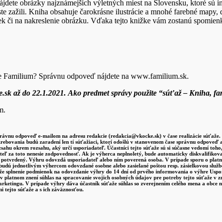
ájdete obrázky najznámejších výletných miest na Slovensku, ktoré sú in
te zažili. Kniha obsahuje čarokrásne ilustrácie a mnohé farebné mapy, 
tiek či na nakreslenie obrázku. Vďaka tejto knižke vám zostanú spomien
tve Familium? Správnu odpoveď nájdete na www.familium.sk.
.sk až do 22.1.2021.
Ako predmet správy použite “súťaž – Kniha, fa
m.
právnu odpoveď e-mailom na adresu redakcie (redakcia@vkocke.sk) v čase realizácie súťaže.
žrebovania budú zaradení len tí súťažiaci, ktorí odošlú v stanovenom čase správnu odpove
sahu okrem rozsahu, aký určí usporiadateľ. Účastníci tejto súťaže sú si súčasne vedomí to
ateľ za toto nenesie zodpovednosť. Ak je výherca neplnoletý, bude automaticky diskvalifi
m potvrdený. Výhru odovzdá usporiadateľ alebo ním poverená osoba. V prípade sporu o platn
udú jednotlivým výhercom odovzdané osobne alebo zasielané poštou resp. zásielkovou služ
e splnenie podmienok na odovzdanie výhry do 14 dní od prvého informovania o výhre Uspor
 platnom znení súhlas na spracovanie svojich osobných údajov pre potreby tejto súťaže v zm
marketingu. V prípade výhry dáva účastník súťaže súhlas so zverejnením celého mena a obce 
i tejto súťaže a s ich záväznosťou.