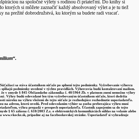
špiráciou na spoločné výlety s rodinou či priateľmi. Do knihy si
do ktorých si môžete zaznačiť každý absolvovaný výlet a je tu tiež
ky na prežité dobrodružstvá, ku ktorým sa budete radi vracať.
milium
“
.
 Súťažiaci sa stáva účastníkom súťaže po splnení tejto podmienky. Vyžrebovanie výhercu
ď a spĺňajú podmienky uvedené v týchto pravidlách. Výhercovia budú kontaktovaní mailom.
ho, že v zmysle § 845 Občianskeho zákonníka č. 40/1964 Zb. v platnom znení nemožno výhry
kovaný. Výhry budú odovzdané len tým vyžrebovaným účastníkom súťaže, ktorí dodržia
osti nároku na výhru vloženú do tejto súťaže je rozhodujúce rozhodnutie usporiadateľa.
bou na adresu, ktorú uvedú. Pred odovzdaním výhier sa osoba preberajúca výhru musí
iadateľom, výhra prepadá v prospech usporiadateľa. Účastník zapojením sa do tejto
ysle § 65 zákona č. 610/2003 Z.z. o elektronických komunikáciách súhlas na volanie alebo
na www.vkocke.sk, prípadne aj na facebookovskej stránke. Usporiadateľ si vyhradzuje