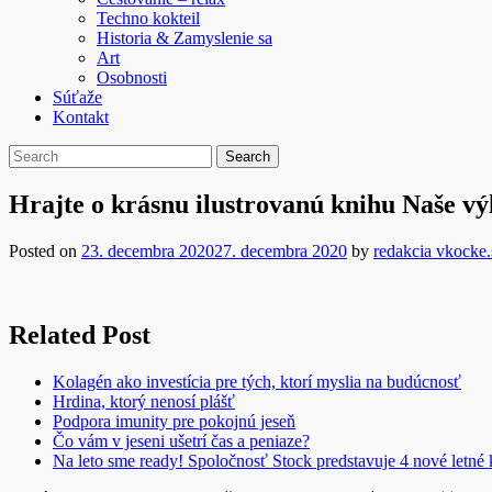
Techno kokteil
Historia & Zamyslenie sa
Art
Osobnosti
Súťaže
Kontakt
Hrajte o krásnu ilustrovanú knihu Naše vý
Posted on
23. decembra 2020
27. decembra 2020
by
redakcia vkocke.
Related Post
Kolagén ako investícia pre tých, ktorí myslia na budúcnosť
Hrdina, ktorý nenosí plášť
Podpora imunity pre pokojnú jeseň
Čo vám v jeseni ušetrí čas a peniaze?
Na leto sme ready! Spoločnosť Stock predstavuje 4 nové letné 