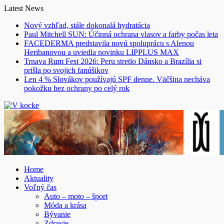
Skip
Latest News
to
Nový vzhľad, stále dokonalá hydratácia
content
Paul Mitchell SUN: Účinná ochrana vlasov a farby počas leta
FACEDERMA predstavila novú spoluprácu s Alenou
Heribanovou a uviedla novinku LIPPLUS MAX
Trnava Rum Fest 2026: Peru stretlo Dánsko a Brazília si
prišla po svojich fanúšikov
Len 4 % Slovákov používajú SPF denne. Väčšina necháva
pokožku bez ochrany po celý rok
Home
Aktuality
Voľný čas
Auto – moto – šport
Móda a krása
Bývanie
Zdravie