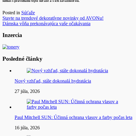
súhlas s pravidlami tejto súťaže a s ich záväznosťou.
Posted in
Súťaže
Navigácia
Stavte na trendové dekoratívne novinky od AVONu!
Dámska vôňa prekonávajúca vaše očakávania
v
článku
Inzercia
Posledné články
Nový vzhľad, stále dokonalá hydratácia
27 júla, 2026
Paul Mitchell SUN: Účinná ochrana vlasov a farby počas leta
16 júla, 2026