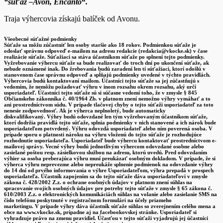
“súťaž –Avon, Encanto
“
.
Traja výhercovia získajú balíček od Avonu.
Všeobecné súťažné podmienky
Súťaže sa môžu zúčastniť len osoby staršie ako 18 rokov. Podmienkou súťaže je
odoslať správnu odpoveď e-mailom na adresu redakcie (redakcia@vkocke.sk) v čase
realizácie súťaže. Súťažiaci sa stáva účastníkom súťaže po splnení tejto podmienky.
Vyžrebovanie výhercu súťaže sa bude realizovať do troch dní po ukončení súťaže, ak
nebude oznámené inak. Do žrebovania budú zaradení len tí súťažiaci, ktorí odošlú v
stanovenom čase správnu odpoveď a spĺňajú podmienky uvedené v týchto pravidlách.
Výhercovia budú kontaktovaní mailom. Účastníci tejto súťaže sa jej zúčastňujú s
vedomím, že nemôžu požadovať výhru v inom rozsahu okrem rozsahu, aký určí
usporiadateľ. Účastníci tejto súťaže sú si súčasne vedomí toho, že v zmysle § 845
Občianskeho zákonníka č. 40/1964 Zb. v platnom znení nemožno výhry vymáhať a to
ani prostredníctvom súdu. V prípade tlačovej chyby o tejto súťaži usporiadateľ za toto
nenesie zodpovednosť. Ak je výherca neplnoletý, bude automaticky
diskvalifikovaný. Výhry budú odovzdané len tým vyžrebovaným účastníkom súťaže,
ktorí dodržia pravidlá tejto súťaže, splnia podmienky v nich stanovené a ich nárok bude
usporiadateľom potvrdený. Výhru odovzdá usporiadateľ alebo ním poverená osoba. V
prípade sporu o platnosti nároku na výhru vloženú do tejto súťaže je rozhodujúce
rozhodnutie usporiadateľa. Usporiadateľ bude výhercu kontaktovať prostredníctvom e-
mailovej správy. Vecné výhry budú jednotlivým výhercom odovzdané osobne alebo
zasielané poštou resp. zásielkovou službou na adresu, ktorú uvedú. Pred odovzdaním
výhier sa osoba preberajúca výhru musí preukázať osobným dokladom. V prípade, že si
výherca výhru neprevezme alebo nepreukáže splnenie podmienok na odovzdanie výhry
do 14 dní od prvého informovania o výhre Usporiadateľom, výhra prepadá v prospech
usporiadateľa. Účastník zapojením sa do tejto súťaže dáva usporiadateľovi v zmysle
zákona č. 428/2002 Z.z. o ochrane osobných údajov v platnom znení súhlas na
spracovanie svojich osobných údajov pre potreby tejto súťaže v zmysle § 65 zákona č.
610/2003 Z.z. o elektronických komunikáciách súhlas na volanie alebo zasielanie SMS na
číslo telefónu poskytnuté v registračnom formulári na účely priameho
marketingu. V prípade výhry dáva účastník súťaže súhlas so zverejnením celého mena a
obce na www.vkocke.sk, prípadne aj na facebookovskej stránke. Usporiadateľ si
vyhradzuje právo na zmenu pravidiel. Účasťou v tejto súťaži vyjadrujú jej účastníci