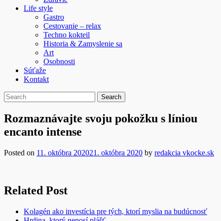
Life style
Gastro
Cestovanie – relax
Techno kokteil
Historia & Zamyslenie sa
Art
Osobnosti
Súťaže
Kontakt
Rozmaznávajte svoju pokožku s líniou
encanto intense
Posted on
11. októbra 2020
21. októbra 2020
by
redakcia vkocke.sk
Related Post
Kolagén ako investícia pre tých, ktorí myslia na budúcnosť
Hrdina, ktorý nenosí plášť