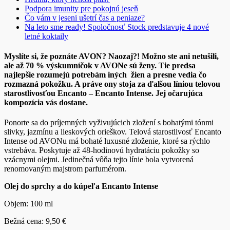
Podpora imunity pre pokojnú jeseň
Čo vám v jeseni ušetrí čas a peniaze?
Na leto sme ready! Spoločnosť Stock predstavuje 4 nové
letné koktaily
Myslíte si, že poznáte AVON? Naozaj?! Možno ste ani netušili,
ale až 70 % výskumníčok v AVONe sú ženy. Tie predsa
najlepšie rozumejú potrebám iných žien a presne vedia čo
rozmazná pokožku. A práve ony stoja za ďalšou líniou telovou
starostlivosťou Encanto – Encanto Intense. Jej očarujúca
kompozícia vás dostane.
Ponorte sa do príjemných vyživujúcich zložení s bohatými tónmi
slivky, jazmínu a lieskových orieškov. Telová starostlivosť Encanto
Intense od AVONu má bohaté luxusné zloženie, ktoré sa rýchlo
vstrebáva. Poskytuje až 48-hodinovú hydratáciu pokožky so
vzácnymi olejmi. Jedinečná vôňa tejto línie bola vytvorená
renomovaným majstrom parfumérom.
Olej do sprchy a do kúpeľa Encanto Intense
Objem: 100 ml
Bežná cena: 9,50 €