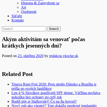
Historia & Zamyslenie sa
Art
Osobnosti
Súťaže
Kontakt
Akým aktivitám sa venovať počas
krátkych jesenných dní?
Posted on
23. októbra 2020
by
redakcia vkocke.sk
Related Post
Trnava Rum Fest 2026: Peru stretlo Dánsko a Brazília si
prišla po svojich fanúšikov
Len 4 % Slovákov používajú SPF denne. Väčšina necháva
pokožku bez ochrany po celý rok
Budiš pije aj Slafkovský! Čo na ňu hovorí?
Nový zub ako vlastný? Toto dokážu moderné implantáty