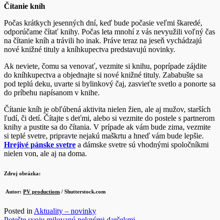
Čítanie kníh
Počas krátkych jesenných dní, keď bude počasie veľmi škaredé,
odporúčame čítať knihy. Počas leta mnohí z vás nevyužili voľný čas
na čítanie kníh a trávili ho inak. Práve teraz na jeseň vychádzajú
nové knižné tituly a kníhkupectva predstavujú novinky.
Ak neviete, čomu sa venovať, vezmite si knihu, poprípade zájdite
do kníhkupectva a objednajte si nové knižné tituly. Zababušte sa
pod teplú deku, uvarte si bylinkový čaj, zasvieťte svetlo a ponorte sa
do príbehu napísanom v knihe.
Čítanie kníh je obľúbená aktivita nielen žien, ale aj mužov, starších
ľudí, či detí. Čítajte s deťmi, alebo si vezmite do postele s partnerom
knihy a pustite sa do čítania. V prípade ak vám bude zima, vezmite
si teplé svetre, pripravte nejakú maškrtu a hneď vám bude lepšie.
Hrejivé pánske svetre
a dámske svetre sú vhodnými spoločníkmi
nielen von, ale aj na doma.
Zdroj obrázka:
Autor:
PV productions
/ Shutterstock.com
Posted in
Aktuality – novinky
Potešte svoju milovanú peknými darčekmi