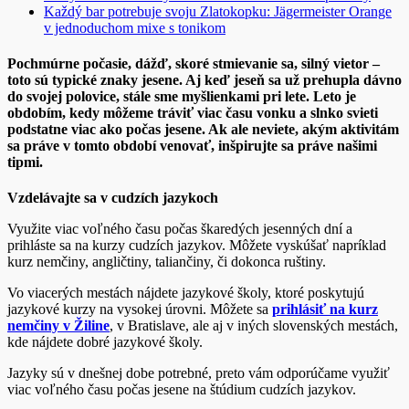
Každý bar potrebuje svoju Zlatokopku: Jägermeister Orange
v jednoduchom mixe s tonikom
Pochmúrne počasie, dážď, skoré stmievanie sa, silný vietor –
toto sú typické znaky jesene. Aj keď jeseň sa už prehupla dávno
do svojej polovice, stále sme myšlienkami pri lete. Leto je
obdobím, kedy môžeme tráviť viac času vonku a slnko svieti
podstatne viac ako počas jesene. Ak ale neviete, akým aktivitám
sa práve v tomto období venovať, inšpirujte sa práve našimi
tipmi.
Vzdelávajte sa v cudzích jazykoch
Využite viac voľného času počas škaredých jesenných dní a
prihláste sa na kurzy cudzích jazykov. Môžete vyskúšať napríklad
kurz nemčiny, angličtiny, taliančiny, či dokonca ruštiny.
Vo viacerých mestách nájdete jazykové školy, ktoré poskytujú
jazykové kurzy na vysokej úrovni. Môžete sa
prihlásiť na kurz
nemčiny v Žiline
, v Bratislave, ale aj v iných slovenských mestách,
kde nájdete dobré jazykové školy.
Jazyky sú v dnešnej dobe potrebné, preto vám odporúčame využiť
viac voľného času počas jesene na štúdium cudzích jazykov.