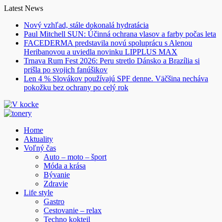
Skip
Latest News
to
Nový vzhľad, stále dokonalá hydratácia
content
Paul Mitchell SUN: Účinná ochrana vlasov a farby počas leta
FACEDERMA predstavila novú spoluprácu s Alenou
Heribanovou a uviedla novinku LIPPLUS MAX
Trnava Rum Fest 2026: Peru stretlo Dánsko a Brazília si
prišla po svojich fanúšikov
Len 4 % Slovákov používajú SPF denne. Väčšina necháva
pokožku bez ochrany po celý rok
Home
Aktuality
Voľný čas
Auto – moto – šport
Móda a krása
Bývanie
Zdravie
Life style
Gastro
Cestovanie – relax
Techno kokteil