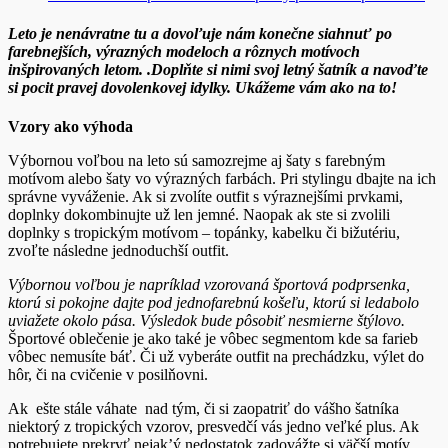
Leto je nenávratne tu a dovoľuje nám konečne siahnuť po
farebnejších, výrazných modeloch a rôznych motívoch
inšpirovaných letom. .Doplňte si nimi svoj letný šatník a navoďte
si pocit pravej dovolenkovej idylky. Ukážeme vám ako na to!
Vzory ako výhoda
Výbornou voľbou na leto sú samozrejme aj šaty s farebným
motívom alebo šaty vo výrazných farbách. Pri stylingu dbajte na ich
správne vyváženie. Ak si zvolíte outfit s výraznejšími prvkami,
doplnky dokombinujte už len jemné. Naopak ak ste si zvolili
doplnky s tropickým motívom – topánky, kabelku či bižutériu,
zvoľte následne jednoduchší outfit.
Výbornou voľbou je napríklad vzorovaná športová podprsenka,
ktorú si pokojne dajte pod jednofarebnú košeľu, ktorú si ledabolo
uviažete okolo pása. Výsledok bude pôsobiť nesmierne štýlovo.
Športové oblečenie je ako také je vôbec segmentom kde sa farieb
vôbec nemusíte báť. Či už vyberáte outfit na prechádzku, výlet do
hôr, či na cvičenie v posilňovni.
Ak ešte stále váhate nad tým, či si zaopatriť do vášho šatníka
niektorý z tropických vzorov, presvedčí vás jedno veľké plus. Ak
potrebujete prekryť nejak’ý nedostatok zadovážte si väčší motív,