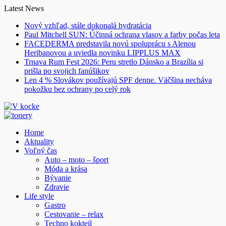
Skip
Latest News
to
Nový vzhľad, stále dokonalá hydratácia
content
Paul Mitchell SUN: Účinná ochrana vlasov a farby počas leta
FACEDERMA predstavila novú spoluprácu s Alenou
Heribanovou a uviedla novinku LIPPLUS MAX
Trnava Rum Fest 2026: Peru stretlo Dánsko a Brazília si
prišla po svojich fanúšikov
Len 4 % Slovákov používajú SPF denne. Väčšina necháva
pokožku bez ochrany po celý rok
Home
Aktuality
Voľný čas
Auto – moto – šport
Móda a krása
Bývanie
Zdravie
Life style
Gastro
Cestovanie – relax
Techno kokteil