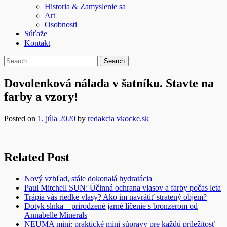
Historia & Zamyslenie sa
Art
Osobnosti
Súťaže
Kontakt
Dovolenková nálada v šatníku. Stavte na
farby a vzory!
Posted on
1. júla 2020
by
redakcia vkocke.sk
Related Post
Nový vzhľad, stále dokonalá hydratácia
Paul Mitchell SUN: Účinná ochrana vlasov a farby počas leta
Trápia vás riedke vlasy? Ako im navrátiť stratený objem?
Dotyk slnka – prirodzené jarné líčenie s bronzerom od
Annabelle Minerals
NEUMA mini: praktické mini súpravy pre každú príležitosť