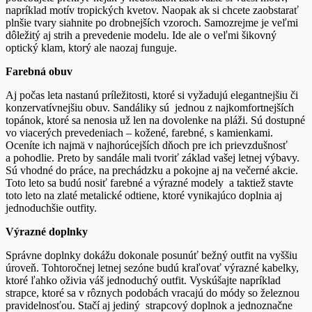
napríklad motív tropických kvetov. Naopak ak si chcete zaobstarať
plnšie tvary siahnite po drobnejších vzoroch. Samozrejme je veľmi
dôležitý aj strih a prevedenie modelu. Ide ale o veľmi šikovný
optický klam, ktorý ale naozaj funguje.
Farebná obuv
Aj počas leta nastanú príležitosti, ktoré si vyžadujú elegantnejšiu či
konzervatívnejšiu obuv. Sandáliky sú jednou z najkomfortnejších
topánok, ktoré sa nenosia už len na dovolenke na pláži. Sú dostupné
vo viacerých prevedeniach – kožené, farebné, s kamienkami.
Oceníte ich najmä v najhorúcejších dňoch pre ich prievzdušnosť
a pohodlie. Preto by sandále mali tvoriť základ vašej letnej výbavy.
Sú vhodné do práce, na prechádzku a pokojne aj na večerné akcie.
Toto leto sa budú nosiť farebné a výrazné modely a taktiež stavte
toto leto na zlaté metalické odtiene, ktoré vynikajúco doplnia aj
jednoduchšie outfity.
Výrazné doplnky
Správne doplnky dokážu dokonale posunúť bežný outfit na vyššiu
úroveň. Tohtoročnej letnej sezóne budú kraľovať výrazné kabelky,
ktoré ľahko oživia váš jednoduchý outfit. Vyskúšajte napríklad
strapce, ktoré sa v rôznych podobách vracajú do módy so železnou
pravidelnosťou. Stačí aj jediný strapcový doplnok a jednoznačne