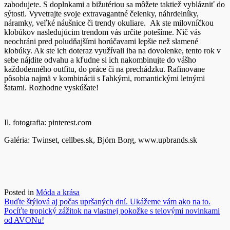
zabodujete. S doplnkami a bižutériou sa môžete taktiež vyblázniť do
sýtosti. Vyvetrajte svoje extravagantné čelenky, náhrdelníky,
náramky, veľké náušnice či trendy okuliare. Ak ste milovníčkou
klobúkov nasledujúcim trendom vás určite potešíme. Nič vás
neochráni pred poludňajšími horúčavami lepšie než slamené
klobúky. Ak ste ich doteraz využívali iba na dovolenke, tento rok v
sebe nájdite odvahu a kľudne si ich nakombinujte do vášho
každodenného outfitu, do práce či na prechádzku. Rafinovane
pôsobia najmä v kombinácii s ľahkými, romantickými letnými
šatami. Rozhodne vyskúšate!
Il. fotografia: pinterest.com
Galéria: Twinset, cellbes.sk, Björn Borg, www.upbrands.sk
Posted in
Móda a krása
Navigácia
Buďte štýlová aj počas upršaných dní. Ukážeme vám ako na to.
Pocíťte tropický zážitok na vlastnej pokožke s telovými novinkami
v
od AVONu!