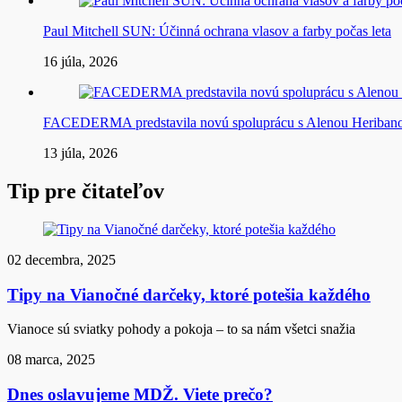
Paul Mitchell SUN: Účinná ochrana vlasov a farby počas leta
16 júla, 2026
FACEDERMA predstavila novú spoluprácu s Alenou Heriba
13 júla, 2026
Tip pre čitateľov
02 decembra, 2025
Tipy na Vianočné darčeky, ktoré potešia každého
Vianoce sú sviatky pohody a pokoja – to sa nám všetci snažia
08 marca, 2025
Dnes oslavujeme MDŽ. Viete prečo?