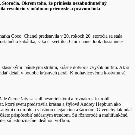
 Storočia. Okrem toho, že priniesla nezabudnuteľný
obila revolúciu v módnom priemysle a právom bola
rka Coco Chanel predstavila v 20. rokoch 20. storočia sa stala
statného kabátika, saka či svetríka. Chic chanel look dosiahnete
klasickými pánskymi strihmi, krásne dotvoria zvyšok outfitu. Ak si
ridať detail v podobe krásnych perál. K nohavicovému kostýmu sú
lé čierne šaty sa stali nesmrteľnými a rovnako tak urobili
at, ktoré svetu predstavila krásna a štýlová Audrey Hepburn ako
esanými do drdolu a vlastnou eleganciou a šarmom. Givenchy tak udal
môžete prispôsobiť súčasným trendom. Sú rôznorodé a multifunkčné,
nde, sú jednoznačne ideálnou voľbou.