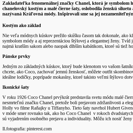
Zakladateľka fenomenálnej značky Chanel, ktorá je symbolom l
chanelovský kostým a malé čierne šaty, oslobodila ženskú silue
nazývaná Kráľovná módy. Inšpirovali sme sa jej nezameniteľným š
Kostým ako základ
Nie veľa módnych kúskov prežilo skúšku časom tak dokonale, ako kla
symbolom módy a aj reprezentáciou štýlovej a elegantnej ženy. Tvíd j
najmä kratším sakom alebo naopak dlhším kabátikom, ktoré sú tiež ho
Pánske prvky
Jedným zo základných kúskov, ktorý bude klenotom vo vašom šatníku j
chcete, ako Coco, zachovať jemnú ženskosť, môžete outfit skombinov
ideálne lodičky, poprípade mokasíny, ktoré takisto veľmi štýlovo dot
Ikonické šaty
V roku 1926 Coco Chanel prvýkrát predstavila svetu módu malé čierne 
nesmrteľnú značku Chanel, pretože boli prejavom zdržanlivosti a eleg
Holly vo filme Raňajky u Tiffanyho. Tieto šaty navrhol Hubert Given
v móde smer rovnako tak, ako ho Coco Chanel v rokoch dvadsiatych. 
sú vyjadrením osobného prejavu a individuality. Môžu ich nosiť ženy
Il.fotografia: pinterest.com