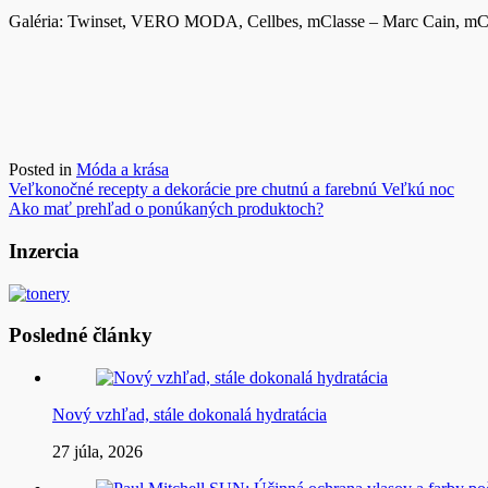
Galéria: Twinset, VERO MODA, Cellbes, mClasse – Marc Cain, mClas
Posted in
Móda a krása
Navigácia
Veľkonočné recepty a dekorácie pre chutnú a farebnú Veľkú noc
Ako mať prehľad o ponúkaných produktoch?
v
článku
Inzercia
Posledné články
Nový vzhľad, stále dokonalá hydratácia
27 júla, 2026