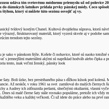
uxusu udáva tón svetovému módnemu priemyslu už od polovice 20.
tu a do dámskych šatníkov pridala prvky pánskej módy. Coco spôs
týlom, ktorý si môžete túto sezónu osvojiť aj vy.
sický tvídový kostým Chanel. Kultová dvojdielna súprava, ktorú návrhá
e výrazný, štrukturovaný materiál, ktorý vyzerá skvele aj v podobe samo
rúcim trendom tejto sezóny.
e sako v pánskom štýle. Košele či nohavice, ktoré sú naoko totožné s 
ať s jemnejšími materiálmi akými sú napríklad hodváb alebo čipka a p
voria tento, inak veľmi ženský, pánsky look
šaty. Boli úzke, bez prestrihaného pása s dĺžkou kúsok pod kolená. Ma
ancie. Až neskôr, v roku 1961 sa svet zamiloval do malých čiernych ši
chy a Audrey ich zdôraznila perlami, slnečnými okuliarmi, vlasmi vyč
Dnes sú malé čierne šaty stále rovnako populárne, pretože ich vždy 
 každého veku a každej veľkosti. Či už idete do práce alebo na prvé ra