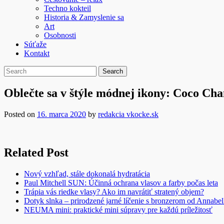
Techno kokteil
Historia & Zamyslenie sa
Art
Osobnosti
Súťaže
Kontakt
Oblečte sa v štýle módnej ikony: Coco Cha
Posted on
16. marca 2020
by
redakcia vkocke.sk
Related Post
Nový vzhľad, stále dokonalá hydratácia
Paul Mitchell SUN: Účinná ochrana vlasov a farby počas leta
Trápia vás riedke vlasy? Ako im navrátiť stratený objem?
Dotyk slnka – prirodzené jarné líčenie s bronzerom od Annabel
NEUMA mini: praktické mini súpravy pre každú príležitosť