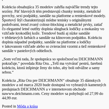
Kolekcia obsahujúca 35 modelov zahŕňa najväčšie trendy tejto
sezóny. Päť hlavných tém predstavujú chunky tenisky, metalické
povrchy, sexi podpätky, sandále na platforme a remienkové modely.
Športový štýl charakterizujú módne tenisky s originálnymi
podošvami, trend zvaný colour-blocking a metalické prvky, zatiaľ
čo elegantné letné outfity doplnia slingback lodičky a mokasíny vo
vzhľade krokodílej kože. Trendové budú aj nízke sandále
v trblietavých farbách a sandále na klinovom podpätku. Kolekciu
doplnia nápadné podpätky, sandále na platforme a lodičky
v lakovanom vzhľade alebo so zvieracími vzormi a tiež remienkové
sandále v pastelových odtieňoch.
„Som veľmi rada, že spolupráca so spoločnosťou DEICHMANN
pokračuje,“ povedala Rita Ora. „Teší ma vytvárať pestrú, farebnú
kolekciu, ktorá inšpiruje ženy do toho, aby boli odvážne a samy
sebou.“
Kolekcia „Rita Ora pre DEICHMANN“ obsahuje 35 dámskych
modelov a od marca 2020 bude dostupná vo vybraných kamenných
predajniach DEICHMANN a v internetovom obchode
nawww.deichmann.com. Ceny modelov sa pohybujú od 27,99 do
44,99 eur.
Posted in
Móda a krása