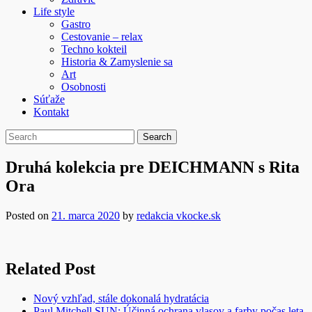
Life style
Gastro
Cestovanie – relax
Techno kokteil
Historia & Zamyslenie sa
Art
Osobnosti
Súťaže
Kontakt
Druhá kolekcia pre DEICHMANN s Rita
Ora
Posted on
21. marca 2020
by
redakcia vkocke.sk
Related Post
Nový vzhľad, stále dokonalá hydratácia
Paul Mitchell SUN: Účinná ochrana vlasov a farby počas leta