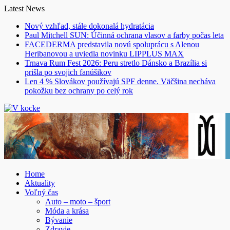
Skip
Latest News
to
Nový vzhľad, stále dokonalá hydratácia
content
Paul Mitchell SUN: Účinná ochrana vlasov a farby počas leta
FACEDERMA predstavila novú spoluprácu s Alenou
Heribanovou a uviedla novinku LIPPLUS MAX
Trnava Rum Fest 2026: Peru stretlo Dánsko a Brazília si
prišla po svojich fanúšikov
Len 4 % Slovákov používajú SPF denne. Väčšina necháva
pokožku bez ochrany po celý rok
Home
Aktuality
Voľný čas
Auto – moto – šport
Móda a krása
Bývanie
Zdravie