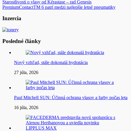
Navigácia
Starostlivosti o vlasy od Kérastase – rad Genesis
PremiumContactTM 6 patrí medzi najlepšie letné pneumatiky
v
článku
Inzercia
Posledné články
Nový vzhľad, stále dokonalá hydratácia
27 júla, 2026
Paul Mitchell SUN: Účinná ochrana vlasov a farby počas leta
16 júla, 2026