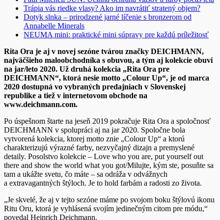
Trápia vás riedke vlasy? Ako im navrátiť stratený objem?
Dotyk slnka – prirodzené jarné líčenie s bronzerom od
Annabelle Minerals
NEUMA mini: praktické mini súpravy pre každú príležitosť
Rita Ora je aj v novej sezóne tvárou značky DEICHMANN,
najväčšieho maloobchodníka s obuvou, a tým aj kolekcie obuvi
na jar/leto 2020. Už druhá kolekcia „Rita Ora pre
DEICHMANN“, ktorá nesie motto „Colour Up“, je od marca
2020 dostupná vo vybraných predajniach v Slovenskej
republike a tiež v internetovom obchode na
www.deichmann.com
.
Po úspešnom štarte na jeseň 2019 pokračuje Rita Ora a spoločnosť
DEICHMANN v spolupráci aj na jar 2020. Spoločne bola
vytvorená kolekcia, ktorej motto znie „Colour Up“ a ktorú
charakterizujú výrazné farby, nezvyčajný dizajn a premyslené
detaily. Posolstvo kolekcie – Love who you are, put yourself out
there and show the world what you got/Milujte, kým ste, posuňte sa
tam a ukážte svetu, čo máte – sa odráža v odvážnych
a extravagantných štýloch. Je to hold farbám a radosti zo života.
„Je skvelé, že aj v tejto sezóne máme po svojom boku štýlovú ikonu
Ritu Oru, ktorá je vyhlásená svojím jedinečným citom pre módu,“
povedal Heinrich Deichmann.