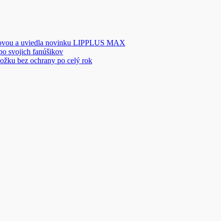
novou a uviedla novinku LIPPLUS MAX
 po svojich fanúšikov
ožku bez ochrany po celý rok