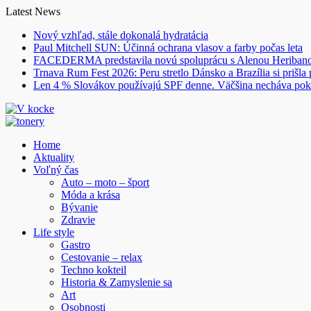
Skip
Latest News
to
Nový vzhľad, stále dokonalá hydratácia
content
Paul Mitchell SUN: Účinná ochrana vlasov a farby počas leta
FACEDERMA predstavila novú spoluprácu s Alenou Heriba
Trnava Rum Fest 2026: Peru stretlo Dánsko a Brazília si prišla
Len 4 % Slovákov používajú SPF denne. Väčšina necháva pok
Home
Aktuality
Voľný čas
Auto – moto – šport
Móda a krása
Bývanie
Zdravie
Life style
Gastro
Cestovanie – relax
Techno kokteil
Historia & Zamyslenie sa
Art
Osobnosti