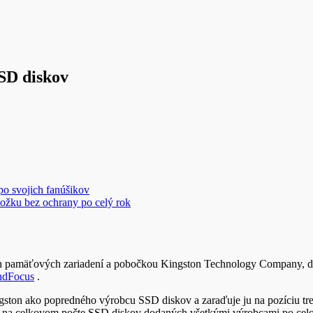
SSD diskov
 po svojich fanúšikov
ožku bez ochrany po celý rok
sh pamäťových zariadení a pobočkou Kingston Technology Company, do
ndFocus
.
gston ako popredného výrobcu SSD diskov a zaraďuje ju na pozíciu tr
n na celkovom počte SSD diskov dodaných všetkými výrobcami po celom 