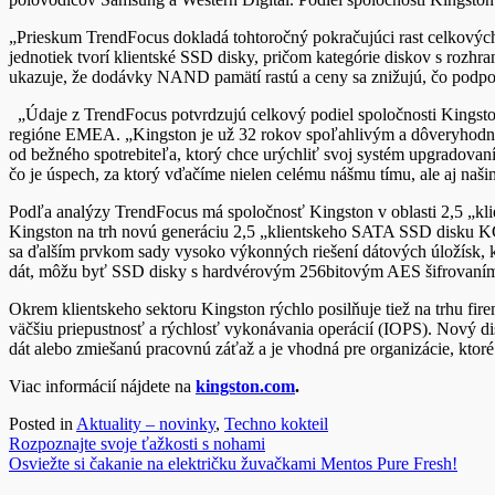
„Prieskum TrendFocus dokladá tohtoročný pokračujúci rast celkových
jednotiek tvorí klientské SSD disky, pričom kategórie diskov s roz
ukazuje, že dodávky NAND pamätí rastú a ceny sa znižujú, čo podpo
„Údaje z TrendFocus potvrdzujú celkový podiel spoločnosti Kingsto
regióne EMEA. „Kingston je už 32 rokov spoľahlivým a dôveryhodný
od bežného spotrebiteľa, ktorý chce urýchliť svoj systém upgradovan
čo je úspech, za ktorý vďačíme nielen celému nášmu tímu, ale aj naš
Podľa analýzy TrendFocus má spoločnosť Kingston v oblasti 2,5 „kl
Kingston na trh novú generáciu 2,5 „klientskeho SATA SSD disku K
sa ďalším prvkom sady vysoko výkonných riešení dátových úložísk, k
dát, môžu byť SSD disky s hardvérovým 256bitovým AES šifrovaním d
Okrem klientskeho sektoru Kingston rýchlo posilňuje tiež na trhu f
väčšiu priepustnosť a rýchlosť vykonávania operácií (IOPS). Nový 
dát alebo zmiešanú pracovnú záťaž a je vhodná pre organizácie, ktoré
Viac informácií nájdete na
kingston.com
.
Posted in
Aktuality – novinky
,
Techno kokteil
Navigácia
Rozpoznajte svoje ťažkosti s nohami
Osviežte si čakanie na električku žuvačkami Mentos Pure Fresh!
v