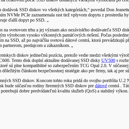
 dodávok SSD diskov vo všetkých kategóriách,“ povedal Don Jeanette,
hraním NVMe PCIe zaznamenala rast tiež vplyvom dopytu z prostredia h
ruje ďalší dopyt po SSD. „
n na svetovom trhu a jej význam ako nezávislého dodávateľa SSD disk
m výrobcom vysoko výkonných pamäťových riešení. Počas poslednej d
ím na SSD, až po najväčšia svetová dátové centrá, ktorá prevádzkujú p
im partnerom, predajcom a zákazníkom. „
ientskych diskov jedinečnú pozíciu, pretože vedie medzi všetkými výr
C600. Tento disk doplní aktuálne dodávanej SSD disky
UV500
s rozh
toré sú plne kompatibilné so zabezpečením TCG Opal 2.0. V súčasnej do
ôležitým článkom bezpečnostnej stratégie ako pre firmy, tak aj pre 
iremných SSD diskov. Koncom tohto roku pridá do svojho portfólia U.2
disk bude súčasťou rodiny firemných SSD diskov pre
dátové
centrá . Tát
 potrebujú dobre predvídateľnú kvalitu služieb (QoS) a stabilný výkon.