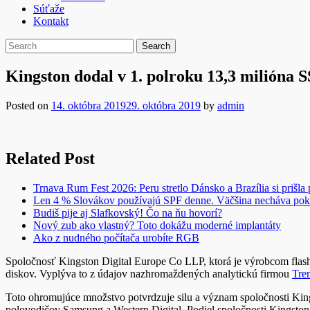
Súťaže
Kontakt
Kingston dodal v 1. polroku 13,3 milióna 
Posted on
14. októbra 2019
29. októbra 2019
by
admin
Related Post
Trnava Rum Fest 2026: Peru stretlo Dánsko a Brazília si prišla
Len 4 % Slovákov používajú SPF denne. Väčšina necháva pok
Budiš pije aj Slafkovský! Čo na ňu hovorí?
Nový zub ako vlastný? Toto dokážu moderné implantáty
Ako z nudného počítača urobíte RGB
Spoločnosť Kingston Digital Europe Co LLP, ktorá je výrobcom fla
diskov. Vyplýva to z údajov nazhromaždených analytickú firmou
Tre
Toto ohromujúce množstvo potvrdzuje silu a význam spoločnosti Kin
polovodičov Samsung a Western Digital. Podiel spoločnosti Kingsto