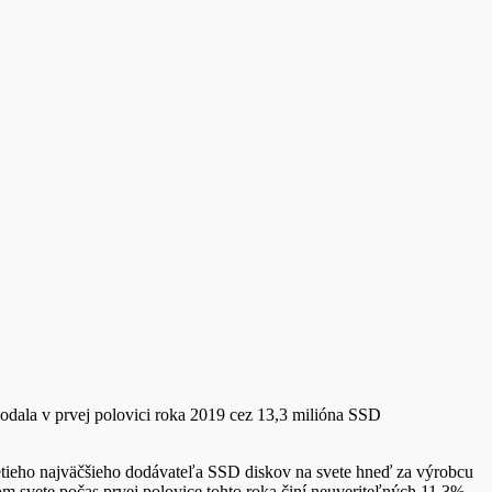
dala v prvej polovici roka 2019 cez 13,3 milióna SSD
etieho najväčšieho dodávateľa SSD diskov na svete hneď za výrobcu
svete počas prvej polovice tohto roka činí neuveriteľných 11,3%.