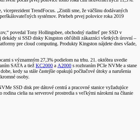
 viceprezident TrendFocus. „Zistili sme, že väčšinu dodávaných
yperškálovateľných systémov. Priebeh prvej polovice roka 2019
ov,“ povedal Tony Hollingsbee, obchodný riaditeľ pre SSD v
ekády si SSD disky Kingston obľúbili zákazníci všetkých úrovní –
latformy pre cloud computing. Produkty Kingston nájdete dnes všade,
obcami s významným 27,3% podielom na trhu. 21. októbra uvedie
raním SATA a tiež
KC2000
a
A2000
s rozhraním PCIe NVMe a stane
be, kedy sa stále častejšie opakujú počítačové útoky a narušenia
súkromné osoby.
 NVMe SSD disk pre dátové centrá a pracovné stanice vyžadujúce
o rodina cielia na serverové prostredia s veľkými nárokmi na čítanie