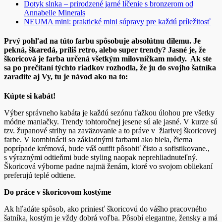
Dotyk slnka – prirodzené jarné líčenie s bronzerom od
Annabelle Minerals
NEUMA mini: praktické mini súpravy pre každú príležitosť
Prvý pohľad na túto farbu spôsobuje absolútnu dilemu. Je
pekná, škaredá, príliš retro, alebo super trendy? Jasné je, že
škoricová je farba určená všetkým milovníčkam módy. Ak ste
sa po prečítaní týchto riadkov rozhodla, že ju do svojho šatníka
zaradíte aj Vy, tu je návod ako na to:
Kúpte si kabát!
Výber správneho kabáta je každú sezónu ťažkou úlohou pre všetky
módne maniačky. Trendy tohtoročnej jesene sú ale jasné. V kurze sú
tzv. županové strihy na zaväzovanie a to práve v žiarivej škoricovej
farbe. V kombinácii so základnými farbami ako biela, čierna
poprípade krémová, bude váš outfit pôsobiť čisto a sofistikovane.,
s výraznými odtieňmi bude styling naopak neprehliadnuteľný.
Škoricová výborne padne najmä ženám, ktoré vo svojom obliekaní
preferujú teplé odtiene.
Do práce v škoricovom kostýme
Ak hľadáte spôsob, ako priniesť škoricovú do vášho pracovného
šatníka, kostým je vždy dobrá voľba. Pôsobí elegantne, žensky a má