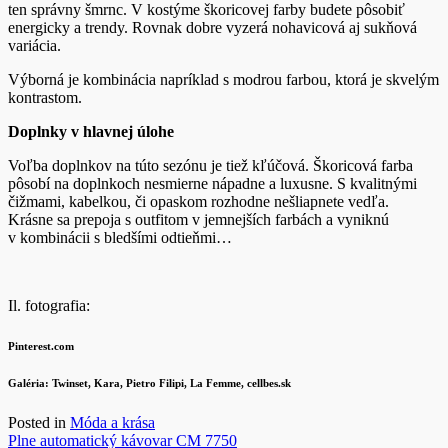
ten správny šmrnc. V kostýme škoricovej farby budete pôsobiť
energicky a trendy. Rovnak dobre vyzerá nohavicová aj sukňová
variácia.
Výborná je kombinácia napríklad s modrou farbou, ktorá je skvelým
kontrastom.
Doplnky v hlavnej úlohe
Voľba doplnkov na túto sezónu je tiež kľúčová. Škoricová farba
pôsobí na doplnkoch nesmierne nápadne a luxusne. S kvalitnými
čižmami, kabelkou, či opaskom rozhodne nešliapnete vedľa.
Krásne sa prepoja s outfitom v jemnejších farbách a vyniknú
v kombinácii s bledšími odtieňmi…
Il. fotografia:
Pinterest.com
Galéria: Twinset, Kara, Pietro Filipi, La Femme, cellbes.sk
Posted in
Móda a krása
Navigácia
Plne automatický kávovar CM 7750