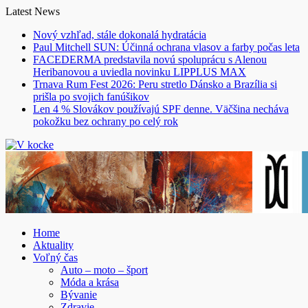
Skip
Latest News
to
Nový vzhľad, stále dokonalá hydratácia
content
Paul Mitchell SUN: Účinná ochrana vlasov a farby počas leta
FACEDERMA predstavila novú spoluprácu s Alenou
Heribanovou a uviedla novinku LIPPLUS MAX
Trnava Rum Fest 2026: Peru stretlo Dánsko a Brazília si
prišla po svojich fanúšikov
Len 4 % Slovákov používajú SPF denne. Väčšina necháva
pokožku bez ochrany po celý rok
Home
Aktuality
Voľný čas
Auto – moto – šport
Móda a krása
Bývanie
Zdravie