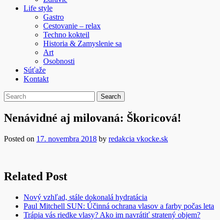
Life style
Gastro
Cestovanie – relax
Techno kokteil
Historia & Zamyslenie sa
Art
Osobnosti
Súťaže
Kontakt
Nenávidné aj milovaná: Škoricová!
Posted on
17. novembra 2018
by
redakcia vkocke.sk
Related Post
Nový vzhľad, stále dokonalá hydratácia
Paul Mitchell SUN: Účinná ochrana vlasov a farby počas leta
Trápia vás riedke vlasy? Ako im navrátiť stratený objem?