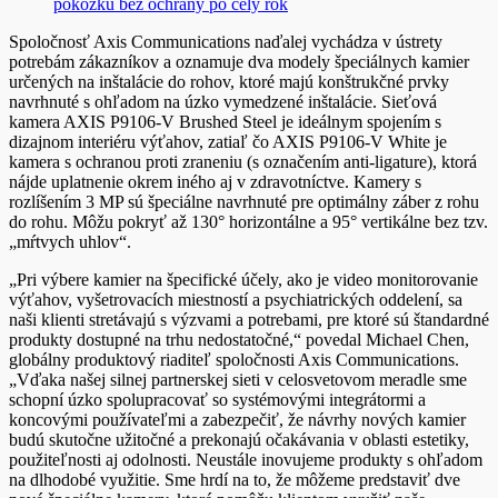
pokožku bez ochrany po celý rok
Spoločnosť Axis Communications naďalej vychádza v ústrety
potrebám zákazníkov a oznamuje dva modely špeciálnych kamier
určených na inštalácie do rohov, ktoré majú konštrukčné prvky
navrhnuté s ohľadom na úzko vymedzené inštalácie.
Sieťová
kamera AXIS P9106-V Brushed Steel je ideálnym spojením s
dizajnom interiéru výťahov, zatiaľ čo AXIS P9106-V White je
kamera s ochranou proti zraneniu (s označením anti-ligature), ktorá
nájde uplatnenie okrem iného aj v zdravotníctve. Kamery s
rozlíšením 3 MP sú špeciálne navrhnuté pre optimálny záber z rohu
do rohu. Môžu pokryť až 130° horizontálne a 95° vertikálne bez tzv.
„mŕtvych uhlov“.
„Pri výbere kamier na špecifické účely, ako je video monitorovanie
výťahov, vyšetrovacích miestností a psychiatrických oddelení, sa
naši klienti stretávajú s výzvami a potrebami, pre ktoré sú štandardné
produkty dostupné na trhu nedostatočné,“ povedal Michael Chen,
globálny produktový riaditeľ spoločnosti Axis Communications.
„Vďaka našej silnej partnerskej sieti v celosvetovom meradle sme
schopní úzko spolupracovať so systémovými integrátormi a
koncovými používateľmi a zabezpečiť, že návrhy nových kamier
budú skutočne užitočné a prekonajú očakávania v oblasti estetiky,
použiteľnosti aj odolnosti. Neustále inovujeme produkty s ohľadom
na dlhodobé využitie. Sme hrdí na to, že môžeme predstaviť dve