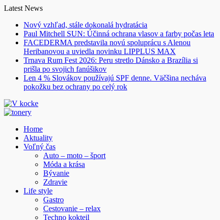
Skip
Latest News
to
Nový vzhľad, stále dokonalá hydratácia
content
Paul Mitchell SUN: Účinná ochrana vlasov a farby počas leta
FACEDERMA predstavila novú spoluprácu s Alenou
Heribanovou a uviedla novinku LIPPLUS MAX
Trnava Rum Fest 2026: Peru stretlo Dánsko a Brazília si
prišla po svojich fanúšikov
Len 4 % Slovákov používajú SPF denne. Väčšina necháva
pokožku bez ochrany po celý rok
Home
Aktuality
Voľný čas
Auto – moto – šport
Móda a krása
Bývanie
Zdravie
Life style
Gastro
Cestovanie – relax
Techno kokteil