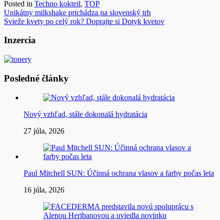
Posted in
Techno kokteil
,
TOP
Navigácia
Unikátny milkshake prichádza na slovenský trh
Svieže kvety po celý rok? Doprajte si Dotyk kvetov
v
článku
Inzercia
Posledné články
Nový vzhľad, stále dokonalá hydratácia
27 júla, 2026
Paul Mitchell SUN: Účinná ochrana vlasov a farby počas leta
16 júla, 2026