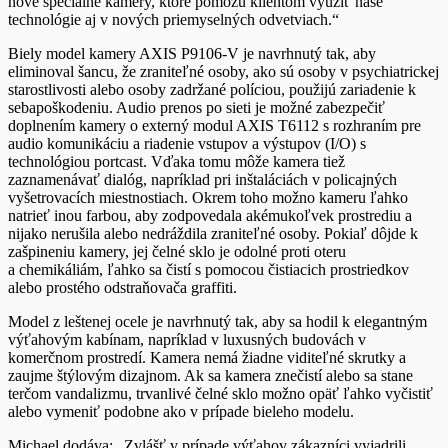
nové špeciálne kamery, ktoré pomôžu klientom využiť naše
technológie aj v nových priemyselných odvetviach.“
Biely model kamery AXIS P9106-V je navrhnutý tak, aby
eliminoval šancu, že zraniteľné osoby, ako sú osoby v psychiatrickej
starostlivosti alebo osoby zadržané políciou, použijú zariadenie k
sebapoškodeniu. Audio prenos po sieti je možné zabezpečiť
doplnením kamery o externý modul AXIS T6112 s rozhraním pre
audio komunikáciu a riadenie vstupov a výstupov (I/O) s
technológiou portcast. Vďaka tomu môže kamera tiež
zaznamenávať dialóg, napríklad pri inštaláciách v policajných
vyšetrovacích miestnostiach. Okrem toho možno kameru ľahko
natrieť inou farbou, aby zodpovedala akémukoľvek prostrediu a
nijako nerušila alebo nedráždila zraniteľné osoby. Pokiaľ dôjde k
zašpineniu kamery, jej čelné sklo je odolné proti oteru
a chemikáliám, ľahko sa čistí s pomocou čistiacich prostriedkov
alebo prostého odstraňovača graffiti.
Model z leštenej ocele je navrhnutý tak, aby sa hodil k elegantným
výťahovým kabínam, napríklad v luxusných budovách v
komerčnom prostredí. Kamera nemá žiadne viditeľné skrutky a
zaujme štýlovým dizajnom. Ak sa kamera znečistí alebo sa stane
terčom vandalizmu, trvanlivé čelné sklo možno opäť ľahko vyčistiť
alebo vymeniť podobne ako v prípade bieleho modelu.
Michael dodáva: „Zvlášť v prípade výťahov zákazníci vyjadrili