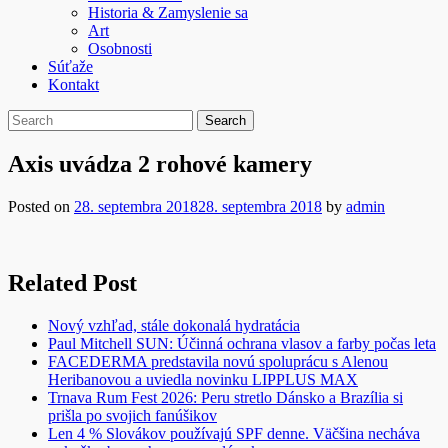
Historia & Zamyslenie sa
Art
Osobnosti
Súťaže
Kontakt
Axis uvádza 2 rohové kamery
Posted on
28. septembra 2018
28. septembra 2018
by
admin
Related Post
Nový vzhľad, stále dokonalá hydratácia
Paul Mitchell SUN: Účinná ochrana vlasov a farby počas leta
FACEDERMA predstavila novú spoluprácu s Alenou
Heribanovou a uviedla novinku LIPPLUS MAX
Trnava Rum Fest 2026: Peru stretlo Dánsko a Brazília si
prišla po svojich fanúšikov
Len 4 % Slovákov používajú SPF denne. Väčšina necháva