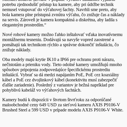
potrebu zjednodušiť prístup ku kamere, aby pri údržbe technik
nemusel vstupovať do výťahovej šachty. Navrhli sme preto, aby
bola kamera plne prístupná zvnútra výťahu, čo znižuje čas a náklady
na servis. Zároveň je kamera kompaktná a diskrétna, aby ladila s
elegantným prostredím.“
Nové rohové kamery možno ľahko inštalovať vďaka inovatívnemu
montážnemu tesneniu. Dodávajú sa navyše vopred zaostrené a
pomáhajú tak technikom rýchlo a správne dokončiť inštaláciu, čo
znižuje náklady.
Oba modely majú krytie IK10 a IP66 pre ochranu proti nárazu,
nečistotám a prieniku vody. Tieto odolné kamery umožňujú mnoho
spôsobov pripojenia zodpovedajúce špecifickému prostrediu
inštalácií. Vybrať sa dá medzi napájaním PoE, PoE cez koaxiálny
kábel a PoE cez dvojlinkový kábel (konektivitu musí zabezpečiť
ďalšie zariadenie). Posledný z variantov je bežná napríklad pre
pohyblivú kabeláž vo výťahových šachtách.
Kamery budú k dispozícii v štvrtom štvrťroku za odporúčané
maloobchodné ceny 649 USD za sieťovú kameru AXIS P9106-V
Brushed Steel a 599 USD v prípade modelu AXIS P9106-V White.