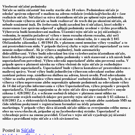
Všeobecné súťažné podmienky
Súťaže sa môžu zúčastniť len osoby staršie ako 18 rokov. Podmienkou súťaže je
odoslať správnu odpoveď e-mailom na adresu redakcie (redakcia@vkocke.sk) v čase
realizácie súťaže. Súťažiaci sa stáva účastníkom súťaže po splnení tejto podmienky.
Vyžrebovanie výhercu súťaže sa bude realizovať do troch dní po ukončení súťaže, ak
nebude oznámené inak. Do žrebovania budú zaradení len tí súťažiaci, ktorí odošlú v
stanovenom čase správnu odpoveď a spĺňajú podmienky uvedené v týchto pravidlách.
Výhercovia budú kontaktovaní mailom. Účastníci tejto súťaže sa jej zúčastňujú s
vedomím, že nemôžu požadovať výhru v inom rozsahu okrem rozsahu, aký určí
usporiadateľ. Účastníci tejto súťaže sú si súčasne vedomí toho, že v zmysle § 845
Občianskeho zákonníka č. 40/1964 Zb. v platnom znení nemožno výhry vymáhať a to
ani prostredníctvom súdu. V prípade tlačovej chyby o tejto súťaži usporiadateľ za toto
nenesie zodpovednosť. Ak je výherca neplnoletý, bude automaticky
diskvalifikovaný. Výhry budú odovzdané len tým vyžrebovaným účastníkom súťaže,
ktorí dodržia pravidlá tejto súťaže, splnia podmienky v nich stanovené a ich nárok bude
usporiadateľom potvrdený. Výhru odovzdá usporiadateľ alebo ním poverená osoba. V
prípade sporu o platnosti nároku na výhru vloženú do tejto súťaže je rozhodujúce
rozhodnutie usporiadateľa. Usporiadateľ bude výhercu kontaktovať prostredníctvom e-
mailovej správy. Vecné výhry budú jednotlivým výhercom odovzdané osobne alebo
zasielané poštou resp. zásielkovou službou na adresu, ktorú uvedú. Pred odovzdaním
výhier sa osoba preberajúca výhru musí preukázať osobným dokladom. V prípade, že si
výherca výhru neprevezme alebo nepreukáže splnenie podmienok na odovzdanie výhry
do 14 dní od prvého informovania o výhre Usporiadateľom, výhra prepadá v prospech
usporiadateľa. Účastník zapojením sa do tejto súťaže dáva usporiadateľovi v zmysle
zákona č. 428/2002 Z.z. o ochrane osobných údajov v platnom znení súhlas na
spracovanie svojich osobných údajov pre potreby tejto súťaže v zmysle § 65 zákona č.
610/2003 Z.z. o elektronických komunikáciách súhlas na volanie alebo zasielanie SMS na
číslo telefónu poskytnuté v registračnom formulári na účely priameho
marketingu. V prípade výhry dáva účastník súťaže súhlas so zverejnením celého mena a
obce na www.vkocke.sk, prípadne aj na facebookovskej stránke. Usporiadateľ si
vyhradzuje právo na zmenu pravidiel. Účasťou v tejto súťaži vyjadrujú jej účastníci
súhlas s pravidlami tejto súťaže a s ich záväznosťou.
Posted in
Súťaže