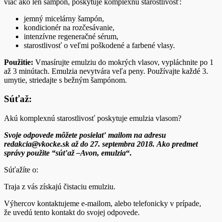
viac ako len šampón, poskytuje komplexnú starostlivosť:
jemný micelárny šampón,
kondicionér na rozčesávanie,
intenzívne regeneračné sérum,
starostlivosť o veľmi poškodené a farbené vlasy.
Použitie:
Vmasírujte emulziu do mokrých vlasov, vypláchnite po 1
až 3 minútach. Emulzia nevytvára veľa peny. Používajte každé 3.
umytie, striedajte s bežným šampónom.
Súťaž:
Akú komplexnú starostlivosť poskytuje emulzia vlasom?
Svoje odpovede môžete posielať mailom na adresu
redakcia@vkocke.sk až do 27. septembra
2018. Ako predmet
správy použite “súťaž –Avon, emulzia
“
.
Súťažíte o:
Traja z vás získajú čistaciu emulziu.
Výhercov kontaktujeme e-mailom, alebo telefonicky v prípade,
že uvedú tento kontakt do svojej odpovede.