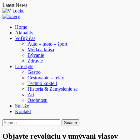
Skip
Latest News
to
content
Home
Aktuality
Voľný čas
Auto – moto – šport
Móda a krása
Bývanie
Zdravie
Life style
Gastro
Cestovanie – relax
Techno kokteil
Historia & Zamyslenie sa
Art
Osobnosti
Súťaže
Kontakt
Objavte revolúciu v umývaní vlasov