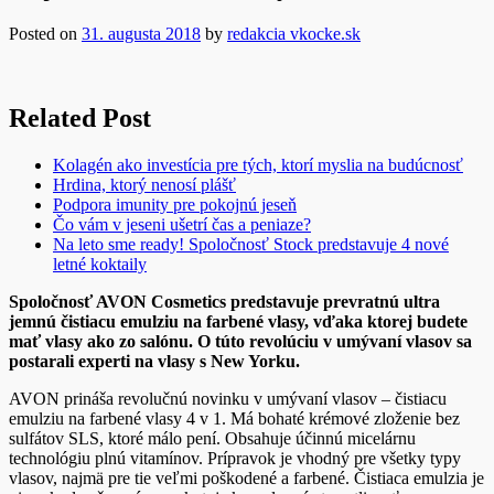
Posted on
31. augusta 2018
by
redakcia vkocke.sk
Related Post
Kolagén ako investícia pre tých, ktorí myslia na budúcnosť
Hrdina, ktorý nenosí plášť
Podpora imunity pre pokojnú jeseň
Čo vám v jeseni ušetrí čas a peniaze?
Na leto sme ready! Spoločnosť Stock predstavuje 4 nové
letné koktaily
Spoločnosť AVON Cosmetics predstavuje prevratnú ultra
jemnú čistiacu emulziu na farbené vlasy, vďaka ktorej budete
mať vlasy ako zo salónu. O túto revolúciu v umývaní vlasov sa
postarali experti na vlasy s New Yorku.
AVON prináša revolučnú novinku v umývaní vlasov – čistiacu
emulziu na farbené vlasy 4 v 1. Má bohaté krémové zloženie bez
sulfátov SLS, ktoré málo pení. Obsahuje účinnú micelárnu
technológiu plnú vitamínov. Prípravok je vhodný pre všetky typy
vlasov, najmä pre tie veľmi poškodené a farbené. Čistiaca emulzia je