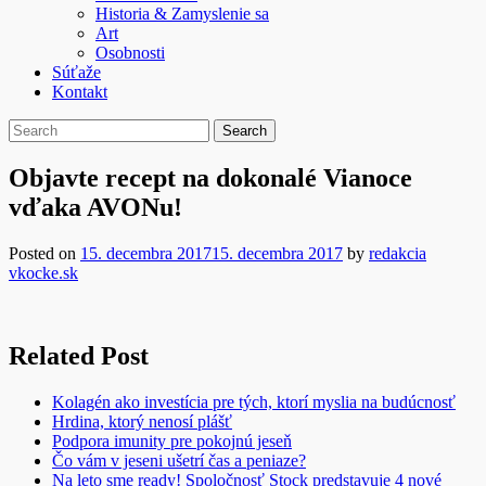
Historia & Zamyslenie sa
Art
Osobnosti
Súťaže
Kontakt
Objavte recept na dokonalé Vianoce
vďaka AVONu!
Posted on
15. decembra 2017
15. decembra 2017
by
redakcia
vkocke.sk
Related Post
Kolagén ako investícia pre tých, ktorí myslia na budúcnosť
Hrdina, ktorý nenosí plášť
Podpora imunity pre pokojnú jeseň
Čo vám v jeseni ušetrí čas a peniaze?
Na leto sme ready! Spoločnosť Stock predstavuje 4 nové