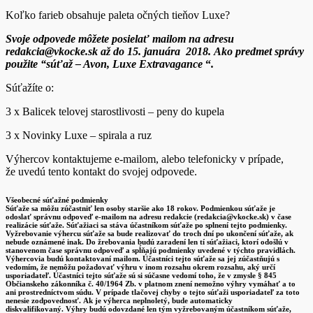
Koľko farieb obsahuje paleta očných tieňov Luxe?
Svoje odpovede môžete posielať mailom na adresu
redakcia@vkocke.sk až do 15. januára
2018. Ako predmet správy
použite “súťaž – Avon, Luxe Extravagance
“
.
Súťažíte o:
3 x Balicek telovej starostlivosti – peny do kupela
3 x Novinky Luxe – spirala a ruz
Výhercov kontaktujeme e-mailom, alebo telefonicky v prípade,
že uvedú tento kontakt do svojej odpovede.
Všeobecné súťažné podmienky
Súťaže sa môžu zúčastniť len osoby staršie ako 18 rokov. Podmienkou súťaže je
odoslať správnu odpoveď e-mailom na adresu redakcie (redakcia@vkocke.sk) v čase
realizácie súťaže. Súťažiaci sa stáva účastníkom súťaže po splnení tejto podmienky.
Vyžrebovanie výhercu súťaže sa bude realizovať do troch dní po ukončení súťaže, ak
nebude oznámené inak. Do žrebovania budú zaradení len tí súťažiaci, ktorí odošlú v
stanovenom čase správnu odpoveď a spĺňajú podmienky uvedené v týchto pravidlách.
Výhercovia budú kontaktovaní mailom. Účastníci tejto súťaže sa jej zúčastňujú s
vedomím, že nemôžu požadovať výhru v inom rozsahu okrem rozsahu, aký určí
usporiadateľ. Účastníci tejto súťaže sú si súčasne vedomí toho, že v zmysle § 845
Občianskeho zákonníka č. 40/1964 Zb. v platnom znení nemožno výhry vymáhať a to
ani prostredníctvom súdu. V prípade tlačovej chyby o tejto súťaži usporiadateľ za toto
nenesie zodpovednosť. Ak je výherca neplnoletý, bude automaticky
diskvalifikovaný. Výhry budú odovzdané len tým vyžrebovaným účastníkom súťaže,