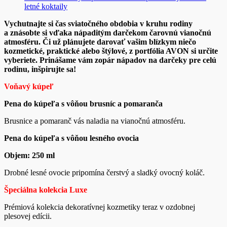
letné koktaily
Vychutnajte si čas sviatočného obdobia v kruhu rodiny
a znásobte si vďaka nápaditým darčekom čarovnú vianočnú
atmosféru. Či už plánujete darovať vašim blízkym niečo
kozmetické, praktické alebo štýlové, z portfólia AVON si určite
vyberiete. Prinášame vám zopár nápadov na darčeky pre celú
rodinu, inšpirujte sa!
Voňavý kúpeľ
Pena do kúpeľa s vôňou brusníc a pomaranča
Brusnice a pomaranč vás naladia na vianočnú atmosféru.
Pena do kúpeľa s vôňou lesného ovocia
Objem: 250 ml
Drobné lesné ovocie pripomína čerstvý a sladký ovocný koláč.
Špeciálna kolekcia Luxe
Prémiová kolekcia dekoratívnej kozmetiky teraz v ozdobnej
plesovej edícii.