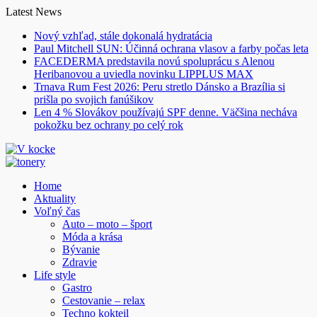
Skip
Latest News
to
Nový vzhľad, stále dokonalá hydratácia
content
Paul Mitchell SUN: Účinná ochrana vlasov a farby počas leta
FACEDERMA predstavila novú spoluprácu s Alenou
Heribanovou a uviedla novinku LIPPLUS MAX
Trnava Rum Fest 2026: Peru stretlo Dánsko a Brazília si
prišla po svojich fanúšikov
Len 4 % Slovákov používajú SPF denne. Väčšina necháva
pokožku bez ochrany po celý rok
Home
Aktuality
Voľný čas
Auto – moto – šport
Móda a krása
Bývanie
Zdravie
Life style
Gastro
Cestovanie – relax
Techno kokteil