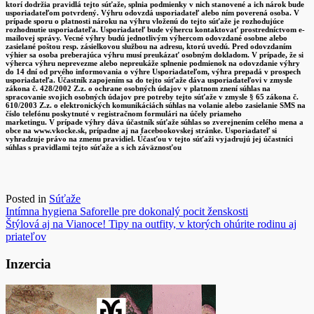
ktorí dodržia pravidlá tejto súťaže, splnia podmienky v nich stanovené a ich nárok bude
usporiadateľom potvrdený. Výhru odovzdá usporiadateľ alebo ním poverená osoba. V
prípade sporu o platnosti nároku na výhru vloženú do tejto súťaže je rozhodujúce
rozhodnutie usporiadateľa. Usporiadateľ bude výhercu kontaktovať prostredníctvom e-
mailovej správy. Vecné výhry budú jednotlivým výhercom odovzdané osobne alebo
zasielané poštou resp. zásielkovou službou na adresu, ktorú uvedú. Pred odovzdaním
výhier sa osoba preberajúca výhru musí preukázať osobným dokladom. V prípade, že si
výherca výhru neprevezme alebo nepreukáže splnenie podmienok na odovzdanie výhry
do 14 dní od prvého informovania o výhre Usporiadateľom, výhra prepadá v prospech
usporiadateľa. Účastník zapojením sa do tejto súťaže dáva usporiadateľovi v zmysle
zákona č. 428/2002 Z.z. o ochrane osobných údajov v platnom znení súhlas na
spracovanie svojich osobných údajov pre potreby tejto súťaže v zmysle § 65 zákona č.
610/2003 Z.z. o elektronických komunikáciách súhlas na volanie alebo zasielanie SMS na
číslo telefónu poskytnuté v registračnom formulári na účely priameho
marketingu. V prípade výhry dáva účastník súťaže súhlas so zverejnením celého mena a
obce na www.vkocke.sk, prípadne aj na facebookovskej stránke. Usporiadateľ si
vyhradzuje právo na zmenu pravidiel. Účasťou v tejto súťaži vyjadrujú jej účastníci
súhlas s pravidlami tejto súťaže a s ich záväznosťou
Posted in
Súťaže
Navigácia
Intímna hygiena Saforelle pre dokonalý pocit ženskosti
Štýlová aj na Vianoce! Tipy na outfity, v ktorých ohúrite rodinu aj
v
priateľov
článku
Inzercia