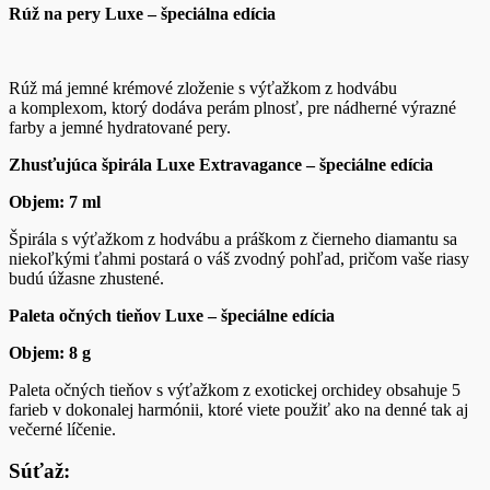
Rúž na pery Luxe – špeciálna edícia
Rúž má jemné krémové zloženie s výťažkom z hodvábu
a komplexom, ktorý dodáva perám plnosť, pre nádherné výrazné
farby a jemné hydratované pery.
Zhusťujúca špirála Luxe Extravagance – špeciálne edícia
Objem: 7 ml
Špirála s výťažkom z hodvábu a práškom z čierneho diamantu sa
niekoľkými ťahmi postará o váš zvodný pohľad, pričom vaše riasy
budú úžasne zhustené.
Paleta očných tieňov Luxe – špeciálne edícia
Objem: 8 g
Paleta očných tieňov s výťažkom z exotickej orchidey obsahuje 5
farieb v dokonalej harmónii, ktoré viete použiť ako na denné tak aj
večerné líčenie.
Súťaž: