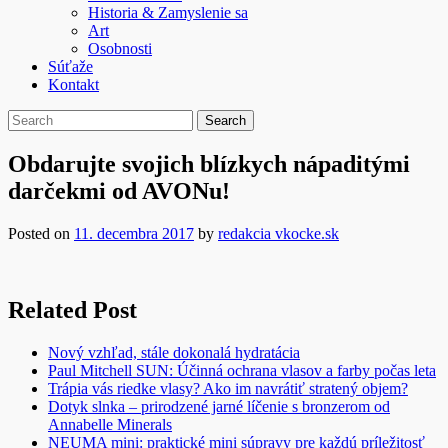
Historia & Zamyslenie sa
Art
Osobnosti
Súťaže
Kontakt
Obdarujte svojich blízkych nápaditými
darčekmi od AVONu!
Posted on
11. decembra 2017
by
redakcia vkocke.sk
Related Post
Nový vzhľad, stále dokonalá hydratácia
Paul Mitchell SUN: Účinná ochrana vlasov a farby počas leta
Trápia vás riedke vlasy? Ako im navrátiť stratený objem?
Dotyk slnka – prirodzené jarné líčenie s bronzerom od
Annabelle Minerals
NEUMA mini: praktické mini súpravy pre každú príležitosť