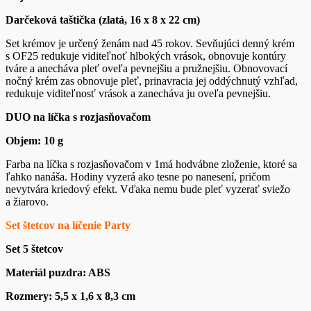
Darčeková taštička (zlatá, 16 x 8 x 22 cm)
Set krémov je určený ženám nad 45 rokov. Sevňujúci denný krém
s OF25 redukuje viditeľnoť hlbokých vrások, obnovuje kontúry
tváre a anecháva pleť oveľa pevnejšiu a pružnejšiu. Obnovovací
nočný krém zas obnovuje pleť, prinavracia jej oddýchnutý vzhľad,
redukuje viditeľnosť vrások a zanecháva ju oveľa pevnejšiu.
DUO na líčka s rozjasňovačom
Objem: 10 g
Farba na líčka s rozjasňovačom v 1má hodvábne zloženie, ktoré sa
ľahko nanáša. Hodiny vyzerá ako tesne po nanesení, pričom
nevytvára kriedový efekt. Vďaka nemu bude pleť vyzerať sviežo
a žiarovo.
Set štetcov na líčenie Party
Set 5 štetcov
Materiál puzdra: ABS
Rozmery: 5,5 x 1,6 x 8,3 cm