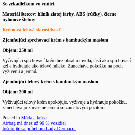
So zrkadielkom vo vnútri.
Materiál štetcov: hliník zlatej farby, ABS (rúčky), čierne
nylonové štetiny
Krémová telová starostlivosť
Zjemňujúci sprchovací krém s bambuckým maslom
Objem: 250 ml
Vyživujúci sprchovací krém bez obsahu mydla, čistí ako sprchovací
gél a hydratuje ako telové mlieko. Zanecháva pokožku na pocit
vyživenú a jemnú.
Zjemňujúci telový krém s bambuckým maslom
Objem: 200 ml
Vyživujúci telový krém upokojuje, vyživuje a hydratuje pokožku,
zanecháva ju zmyselne jemnú so zamatovým pocitom.
Posted in
Móda a krása
Navigácia
Airbag má dnes už 99 % vozidiel
Inšpirujte sa príbehom Lady Dermacol
v