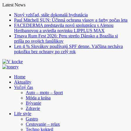
Skip
Latest News
to
Nový vzhľad, stále dokonalá hydratácia
content
Paul Mitchell SUN: Účinná ochrana vlasov a farby počas leta
FACEDERMA predstavila novú spoluprácu s Alenou
Heribanovou a uviedla novinku LIPPLUS MAX
Trnava Rum Fest 2026: Peru stretlo Dánsko a Brazília si
prišla po svojich fanúšikov
Len 4 % Slovákov používajú SPF denne. Väčšina necháva
pokožku bez ochrany po celý rok
Home
Aktuality
Voľný čas
Auto – moto – šport
Móda a krása
Bývanie
Zdravie
Life style
Gastro
Cestovanie – relax
Techno kokteil