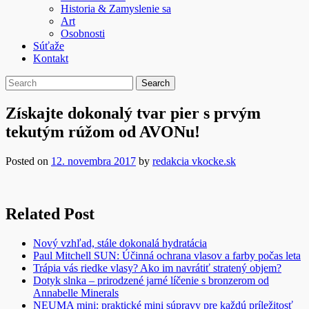
Historia & Zamyslenie sa
Art
Osobnosti
Súťaže
Kontakt
Získajte dokonalý tvar pier s prvým
tekutým rúžom od AVONu!
Posted on
12. novembra 2017
by
redakcia vkocke.sk
Related Post
Nový vzhľad, stále dokonalá hydratácia
Paul Mitchell SUN: Účinná ochrana vlasov a farby počas leta
Trápia vás riedke vlasy? Ako im navrátiť stratený objem?
Dotyk slnka – prirodzené jarné líčenie s bronzerom od
Annabelle Minerals
NEUMA mini: praktické mini súpravy pre každú príležitosť