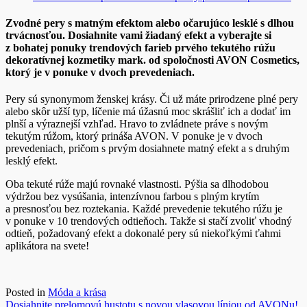
Zvodné pery s matným efektom alebo očarujúco lesklé s dlhou
trvácnosťou. Dosiahnite vami žiadaný efekt a vyberajte si
z bohatej ponuky trendových farieb prvého tekutého rúžu
dekoratívnej kozmetiky mark. od spoločnosti AVON Cosmetics,
ktorý je v ponuke v dvoch prevedeniach.
Pery sú synonymom ženskej krásy. Či už máte prirodzene plné pery
alebo skôr užší typ, líčenie má úžasnú moc skrášliť ich a dodať im
plnší a výraznejší vzhľad. Hravo to zvládnete práve s novým
tekutým rúžom, ktorý prináša AVON. V ponuke je v dvoch
prevedeniach, pričom s prvým dosiahnete matný efekt a s druhým
lesklý efekt.
Oba tekuté rúže majú rovnaké vlastnosti. Pýšia sa dlhodobou
výdržou bez vysúšania, intenzívnou farbou s plným krytím
a presnosťou bez roztekania. Každé prevedenie tekutého rúžu je
v ponuke v 10 trendových odtieňoch. Takže si stačí zvoliť vhodný
odtieň, požadovaný efekt a dokonalé pery sú niekoľkými ťahmi
aplikátora na svete!
Posted in
Móda a krása
Dosiahnite prelomovú hustotu s novou vlasovou líniou od AVONu!