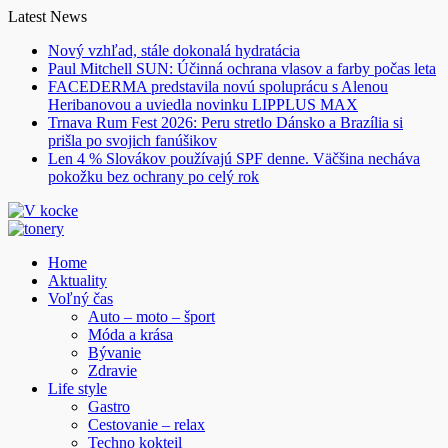
Skip
Latest News
to
Nový vzhľad, stále dokonalá hydratácia
content
Paul Mitchell SUN: Účinná ochrana vlasov a farby počas leta
FACEDERMA predstavila novú spoluprácu s Alenou
Heribanovou a uviedla novinku LIPPLUS MAX
Trnava Rum Fest 2026: Peru stretlo Dánsko a Brazília si
prišla po svojich fanúšikov
Len 4 % Slovákov používajú SPF denne. Väčšina necháva
pokožku bez ochrany po celý rok
Home
Aktuality
Voľný čas
Auto – moto – šport
Móda a krása
Bývanie
Zdravie
Life style
Gastro
Cestovanie – relax
Techno kokteil