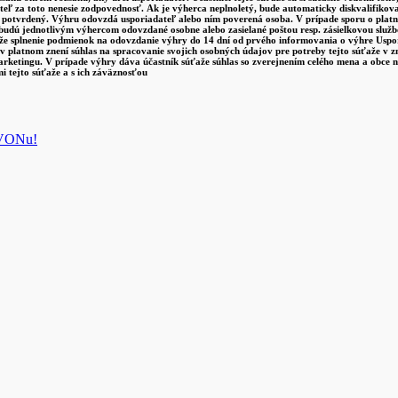
ateľ za toto nenesie zodpovednosť. Ak je výherca neplnoletý, bude automaticky diskvalifi
m potvrdený. Výhru odovzdá usporiadateľ alebo ním poverená osoba. V prípade sporu o platn
udú jednotlivým výhercom odovzdané osobne alebo zasielané poštou resp. zásielkovou služ
e splnenie podmienok na odovzdanie výhry do 14 dní od prvého informovania o výhre Uspor
 platnom znení súhlas na spracovanie svojich osobných údajov pre potreby tejto súťaže v zm
marketingu. V prípade výhry dáva účastník súťaže súhlas so zverejnením celého mena a obce 
mi tejto súťaže a s ich záväznosťou
 AVONu!