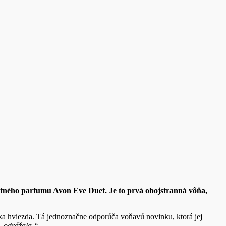
tného parfumu Avon Eve Duet. Je to prvá obojstranná vôňa,
a hviezda. Tá jednoznačne odporúča voňavú novinku, ktorá jej
, odrážala.“