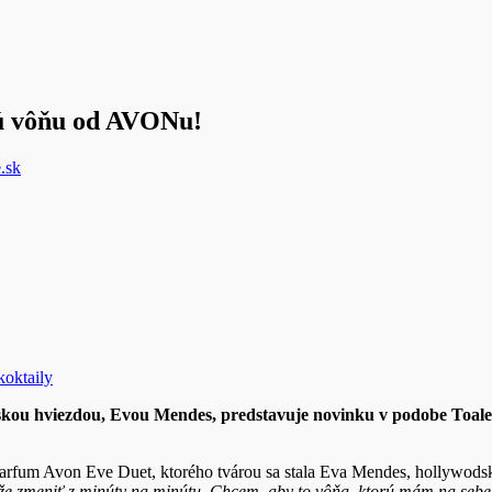
ú vôňu od AVONu!
.sk
koktaily
skou hviezdou, Evou Mendes, predstavuje novinku v podobe Toale
rfum Avon Eve Duet, ktorého tvárou sa stala Eva Mendes, hollywodsk
e zmeniť z minúty na minútu. Chcem, aby to vôňa, ktorú mám na sebe