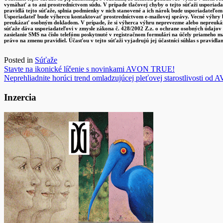
vymáhať a to ani prostredníctvom súdu. V prípade tlačovej chyby o tejto súťaži usporiad
pravidlá tejto súťaže, splnia podmienky v nich stanovené a ich nárok bude usporiadateľo
Usporiadateľ bude výhercu kontaktovať prostredníctvom e-mailovej správy. Vecné výhry b
preukázať osobným dokladom. V prípade, že si výherca výhru neprevezme alebo nepreukáž
súťaže dáva usporiadateľovi v zmysle zákona č. 428/2002 Z.z. o ochrane osobných údajov v
zasielanie SMS na číslo telefónu poskytnuté v registračnom formulári na účely priameho 
právo na zmenu pravidiel. Účasťou v tejto súťaži vyjadrujú jej účastníci súhlas s pravidla
Posted in
Súťaže
Navigácia
Stavte na ikonické líčenie s novinkami AVON TRUE!
Neprehliadnite horúci trend omladzujúcej pleťovej starostlivosti od
v
článku
Inzercia