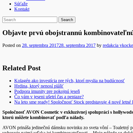
Súťaže
Kontakt
Objavte prvú obojstrannú kombinovateľn
Posted on
28. septembra 2017
28. septembra 2017
by
redakcia vkocke
Related Post
Kolagén ako investícia pre tých, ktorí myslia na budúcnosť
Hrdina, ktorý nenosí plášť
Podpora imunity pre pokojnú jeseň
Čo vám v jeseni ušetrí čas a peniaze?
Na leto sme ready! Spoločnosť Stock predstavuje 4 nové letné 
Spoločnosť AVON Cosmetic v exkluzívnej spolupráci s hollywod
ktorú môžete kombinovať podľa nálady.
AVON prináša jedinečnú dámsku novinku zo sveta vôní – Toaletný pa
vyhovuje najmä vďaka jej kombinovateľnosti.
„Moja nálada sa dokáž