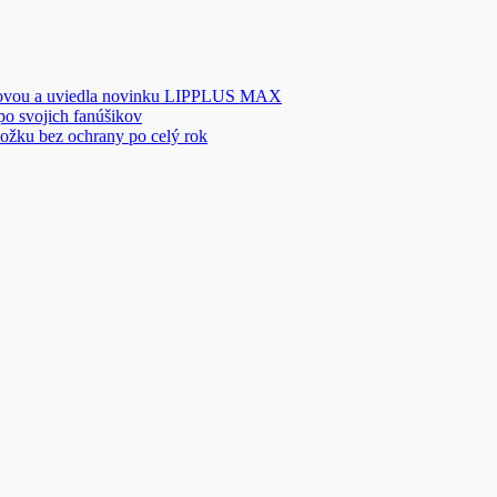
novou a uviedla novinku LIPPLUS MAX
 po svojich fanúšikov
ožku bez ochrany po celý rok