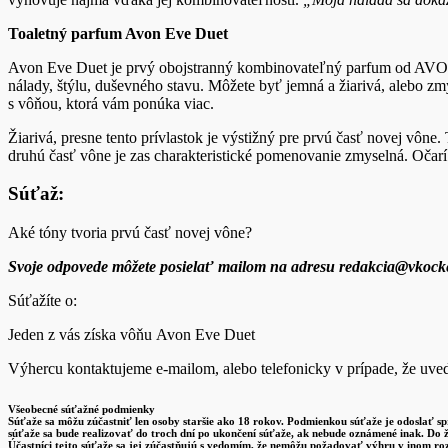
Toaletný parfum Avon Eve Duet
Avon Eve Duet je prvý obojstranný kombinovateľný parfum od AVONu. 
nálady, štýlu, duševného stavu. Môžete byť jemná a žiarivá, alebo zmy
s vôňou, ktorá vám ponúka viac.
Žiarivá, presne tento prívlastok je výstižný pre prvú časť novej vône
druhú časť vône je zas charakteristické pomenovanie zmyselná. Očarí
Súťaž:
Aké tóny tvoria prvú časť novej vône?
Svoje odpovede môžete posielať mailom na adresu redakcia@vkock
Súťažíte o:
Jeden z vás získa vôňu Avon Eve Duet
Výhercu kontaktujeme e-mailom, alebo telefonicky v prípade, že uved
Všeobecné súťažné podmienky
Súťaže sa môžu zúčastniť len osoby staršie ako 18 rokov. Podmienkou súťaže je odoslať s
súťaže sa bude realizovať do troch dní po ukončení súťaže, ak nebude oznámené inak. Do 
Účastníci tejto súťaže sa jej zúčastňujú s vedomím, že nemôžu požadovať výhru v inom roz