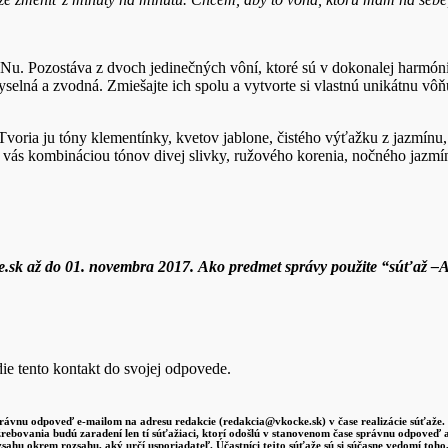
Pozostáva z dvoch jedinečných vôní, ktoré sú v dokonalej harmónii. 
selná a zvodná. Zmiešajte ich spolu a vytvorte si vlastnú unikátnu vôňu
. Tvoria ju tóny klementínky, kvetov jablone, čistého výťažku z jazmínu
 vás kombináciou tónov divej slivky, ružového korenia, nočného jazmín
e.sk až do 01. novembra
2017. Ako predmet správy použite “súťaž –
ie tento kontakt do svojej odpovede.
právnu odpoveď e-mailom na adresu redakcie (redakcia@vkocke.sk) v čase realizácie súťaže.
žrebovania budú zaradení len tí súťažiaci, ktorí odošlú v stanovenom čase správnu odpove
sahu okrem rozsahu, aký určí usporiadateľ. Účastníci tejto súťaže sú si súčasne vedomí to