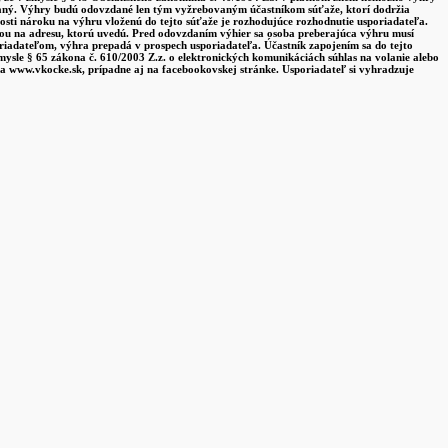
kovaný. Výhry budú odovzdané len tým vyžrebovaným účastníkom súťaže, ktorí dodržia
osti nároku na výhru vloženú do tejto súťaže je rozhodujúce rozhodnutie usporiadateľa.
bou na adresu, ktorú uvedú. Pred odovzdaním výhier sa osoba preberajúca výhru musí
iadateľom, výhra prepadá v prospech usporiadateľa. Účastník zapojením sa do tejto
ysle § 65 zákona č. 610/2003 Z.z. o elektronických komunikáciách súhlas na volanie alebo
na www.vkocke.sk, prípadne aj na facebookovskej stránke. Usporiadateľ si vyhradzuje