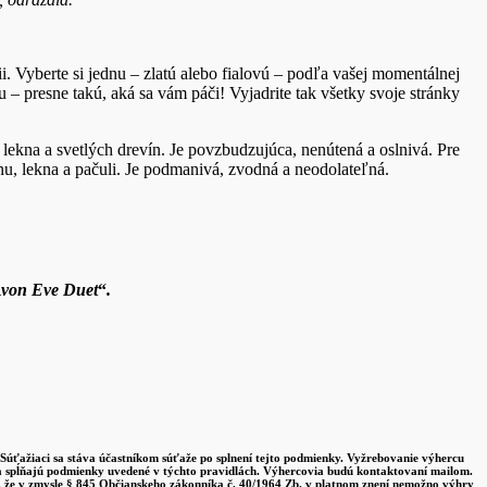
Vyberte si jednu – zlatú alebo fialovú – podľa vašej momentálnej
 – presne takú, aká sa vám páči! Vyjadrite tak všetky svoje stránky
, lekna a svetlých drevín. Je povzbudzujúca, nenútená a oslnivá. Pre
u, lekna a pačuli. Je podmanivá, zvodná a neodolateľná.
Avon Eve Duet
“
.
 Súťažiaci sa stáva účastníkom súťaže po splnení tejto podmienky. Vyžrebovanie výhercu
ď a spĺňajú podmienky uvedené v týchto pravidlách. Výhercovia budú kontaktovaní mailom.
ho, že v zmysle § 845 Občianskeho zákonníka č. 40/1964 Zb. v platnom znení nemožno výhry