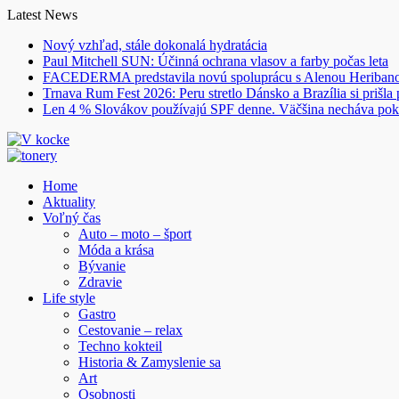
Skip
Latest News
to
Nový vzhľad, stále dokonalá hydratácia
content
Paul Mitchell SUN: Účinná ochrana vlasov a farby počas leta
FACEDERMA predstavila novú spoluprácu s Alenou Heriba
Trnava Rum Fest 2026: Peru stretlo Dánsko a Brazília si prišla
Len 4 % Slovákov používajú SPF denne. Väčšina necháva pok
Home
Aktuality
Voľný čas
Auto – moto – šport
Móda a krása
Bývanie
Zdravie
Life style
Gastro
Cestovanie – relax
Techno kokteil
Historia & Zamyslenie sa
Art
Osobnosti