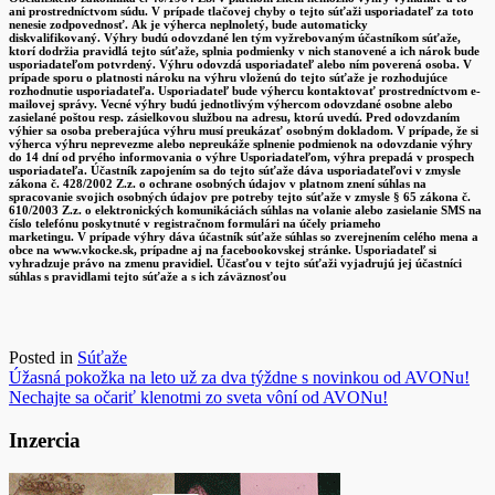
ani prostredníctvom súdu. V prípade tlačovej chyby o tejto súťaži usporiadateľ za toto
nenesie zodpovednosť. Ak je výherca neplnoletý, bude automaticky
diskvalifikovaný. Výhry budú odovzdané len tým vyžrebovaným účastníkom súťaže,
ktorí dodržia pravidlá tejto súťaže, splnia podmienky v nich stanovené a ich nárok bude
usporiadateľom potvrdený. Výhru odovzdá usporiadateľ alebo ním poverená osoba. V
prípade sporu o platnosti nároku na výhru vloženú do tejto súťaže je rozhodujúce
rozhodnutie usporiadateľa. Usporiadateľ bude výhercu kontaktovať prostredníctvom e-
mailovej správy. Vecné výhry budú jednotlivým výhercom odovzdané osobne alebo
zasielané poštou resp. zásielkovou službou na adresu, ktorú uvedú. Pred odovzdaním
výhier sa osoba preberajúca výhru musí preukázať osobným dokladom. V prípade, že si
výherca výhru neprevezme alebo nepreukáže splnenie podmienok na odovzdanie výhry
do 14 dní od prvého informovania o výhre Usporiadateľom, výhra prepadá v prospech
usporiadateľa. Účastník zapojením sa do tejto súťaže dáva usporiadateľovi v zmysle
zákona č. 428/2002 Z.z. o ochrane osobných údajov v platnom znení súhlas na
spracovanie svojich osobných údajov pre potreby tejto súťaže v zmysle § 65 zákona č.
610/2003 Z.z. o elektronických komunikáciách súhlas na volanie alebo zasielanie SMS na
číslo telefónu poskytnuté v registračnom formulári na účely priameho
marketingu. V prípade výhry dáva účastník súťaže súhlas so zverejnením celého mena a
obce na www.vkocke.sk, prípadne aj na facebookovskej stránke. Usporiadateľ si
vyhradzuje právo na zmenu pravidiel. Účasťou v tejto súťaži vyjadrujú jej účastníci
súhlas s pravidlami tejto súťaže a s ich záväznosťou
Posted in
Súťaže
Navigácia
Úžasná pokožka na leto už za dva týždne s novinkou od AVONu!
Nechajte sa očariť klenotmi zo sveta vôní od AVONu!
v
článku
Inzercia