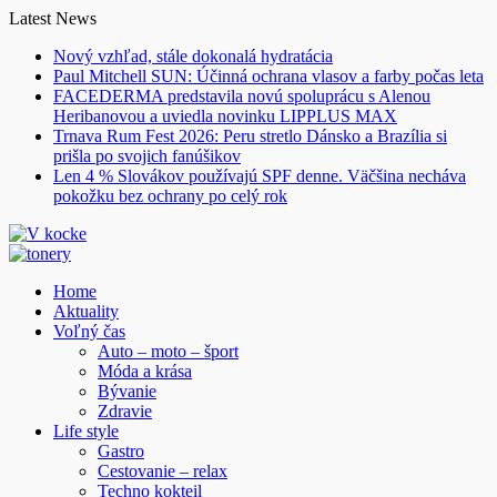
Skip
Latest News
to
Nový vzhľad, stále dokonalá hydratácia
content
Paul Mitchell SUN: Účinná ochrana vlasov a farby počas leta
FACEDERMA predstavila novú spoluprácu s Alenou
Heribanovou a uviedla novinku LIPPLUS MAX
Trnava Rum Fest 2026: Peru stretlo Dánsko a Brazília si
prišla po svojich fanúšikov
Len 4 % Slovákov používajú SPF denne. Väčšina necháva
pokožku bez ochrany po celý rok
Home
Aktuality
Voľný čas
Auto – moto – šport
Móda a krása
Bývanie
Zdravie
Life style
Gastro
Cestovanie – relax
Techno kokteil