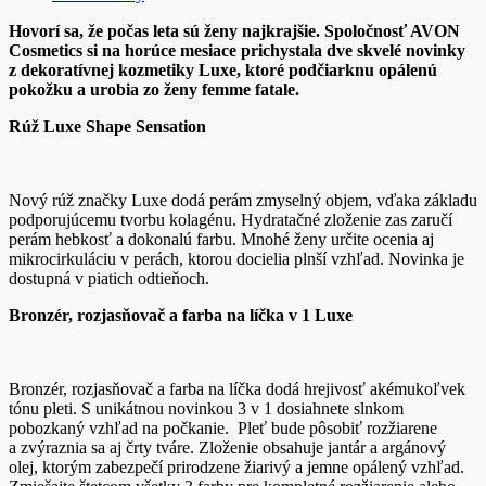
Hovorí sa, že počas leta sú ženy najkrajšie. Spoločnosť AVON
Cosmetics si na horúce mesiace prichystala dve skvelé novinky
z dekoratívnej kozmetiky Luxe, ktoré podčiarknu opálenú
pokožku a urobia zo ženy femme fatale.
Rúž Luxe Shape Sensation
Nový rúž značky Luxe dodá perám zmyselný objem, vďaka základu
podporujúcemu tvorbu kolagénu. Hydratačné zloženie zas zaručí
perám hebkosť a dokonalú farbu. Mnohé ženy určite ocenia aj
mikrocirkuláciu v perách, ktorou docielia plnší vzhľad. Novinka je
dostupná v piatich odtieňoch.
Bronzér, rozjasňovač a farba na líčka v 1 Luxe
Bronzér, rozjasňovač a farba na líčka dodá hrejivosť akémukoľvek
tónu pleti. S unikátnou novinkou 3 v 1 dosiahnete slnkom
pobozkaný vzhľad na počkanie. Pleť bude pôsobiť rozžiarene
a zvýraznia sa aj črty tváre. Zloženie obsahuje jantár a argánový
olej, ktorým zabezpečí prirodzene žiarivý a jemne opálený vzhľad.