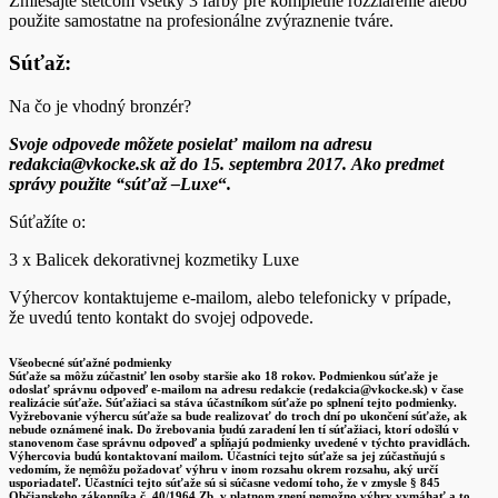
Zmiešajte štetcom všetky 3 farby pre kompletné rozžiarenie alebo
použite samostatne na profesionálne zvýraznenie tváre.
Súťaž:
Na čo je vhodný bronzér?
Svoje odpovede môžete posielať mailom na adresu
redakcia@vkocke.sk až do 15. septembra
2017. Ako predmet
správy použite “súťaž –Luxe
“
.
Súťažíte o:
3 x Balicek dekorativnej kozmetiky Luxe
Výhercov kontaktujeme e-mailom, alebo telefonicky v prípade,
že uvedú tento kontakt do svojej odpovede.
Všeobecné súťažné podmienky
Súťaže sa môžu zúčastniť len osoby staršie ako 18 rokov. Podmienkou súťaže je
odoslať správnu odpoveď e-mailom na adresu redakcie (redakcia@vkocke.sk) v čase
realizácie súťaže. Súťažiaci sa stáva účastníkom súťaže po splnení tejto podmienky.
Vyžrebovanie výhercu súťaže sa bude realizovať do troch dní po ukončení súťaže, ak
nebude oznámené inak. Do žrebovania budú zaradení len tí súťažiaci, ktorí odošlú v
stanovenom čase správnu odpoveď a spĺňajú podmienky uvedené v týchto pravidlách.
Výhercovia budú kontaktovaní mailom. Účastníci tejto súťaže sa jej zúčastňujú s
vedomím, že nemôžu požadovať výhru v inom rozsahu okrem rozsahu, aký určí
usporiadateľ. Účastníci tejto súťaže sú si súčasne vedomí toho, že v zmysle § 845
Občianskeho zákonníka č. 40/1964 Zb. v platnom znení nemožno výhry vymáhať a to