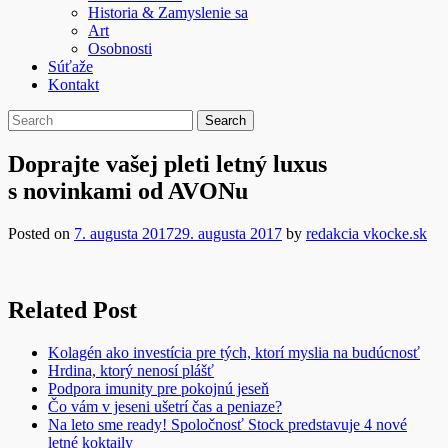
Historia & Zamyslenie sa
Art
Osobnosti
Súťaže
Kontakt
Doprajte vašej pleti letný luxus
s novinkami od AVONu
Posted on
7. augusta 2017
29. augusta 2017
by
redakcia vkocke.sk
Related Post
Kolagén ako investícia pre tých, ktorí myslia na budúcnosť
Hrdina, ktorý nenosí plášť
Podpora imunity pre pokojnú jeseň
Čo vám v jeseni ušetrí čas a peniaze?
Na leto sme ready! Spoločnosť Stock predstavuje 4 nové
letné koktaily