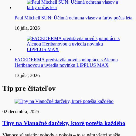
Paul Mitchell SUN: Účinná ochrana vlasov a farby počas leta
16 júla, 2026
FACEDERMA predstavila novú spoluprácu s Alenou
Heribanovou a uviedla novinku LIPPLUS MAX
13 júla, 2026
Tip pre čitateľov
02 decembra, 2025
Tipy na Vianočné darčeky, ktoré potešia každého
Vianoce sú sviatky pohody a pokoja – to sa nám všetci snažia