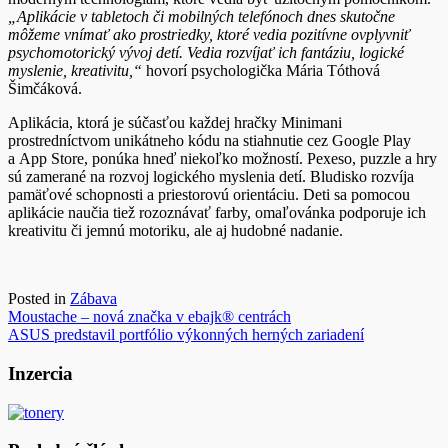
„Aplikácie v tabletoch či mobilných telefónoch dnes skutočne
môžeme vnímať ako prostriedky, ktoré vedia pozitívne ovplyvniť
psychomotorický vývoj detí. Vedia rozvíjať ich fantáziu, logické
myslenie, kreativitu,“
hovorí psychologička Mária Tóthová
Šimčáková.
Aplikácia, ktorá je súčasťou každej hračky Minimani
prostredníctvom unikátneho kódu na stiahnutie cez Google Play
a App Store, ponúka hneď niekoľko možností. Pexeso, puzzle a hry
sú zamerané na rozvoj logického myslenia detí. Bludisko rozvíja
pamäťové schopnosti a priestorovú orientáciu. Deti sa pomocou
aplikácie naučia tiež rozoznávať farby, omaľovánka podporuje ich
kreativitu či jemnú motoriku, ale aj hudobné nadanie.
Posted in
Zábava
Navigácia
Moustache – nová značka v ebajk® centrách
ASUS predstavil portfólio výkonných herných zariadení
v
článku
Inzercia