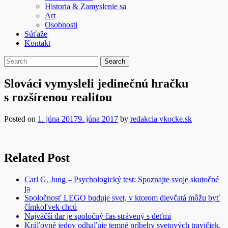
Historia & Zamyslenie sa
Art
Osobnosti
Súťaže
Kontakt
Slováci vymysleli jedinečnú hračku
s rozšírenou realitou
Posted on
1. júna 2017
9. júna 2017
by
redakcia vkocke.sk
Related Post
Carl G. Jung – Psychologický test: Spoznajte svoje skutočné
ja
Spoločnosť LEGO buduje svet, v ktorom dievčatá môžu byť
čímkoľvek chcú
Najväčší dar je spoločný čas strávený s deťmi
Kráľovné jedov odhaľuje temné príbehy svetových travičiek.