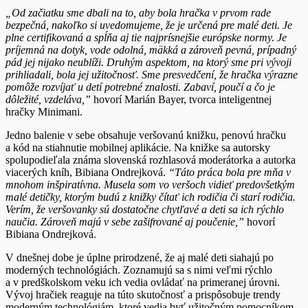
„
Od začiatku sme dbali na to, aby bola hračka v prvom rade
bezpečná, nakoľko si uvedomujeme, že je určená pre malé deti. Je
plne certifikovaná a
spĺňa aj tie najprísnejšie európske normy. Je
príjemná na dotyk, vode odolná, mäkká a zároveň pevná, prípadný
pád jej nijako neublíži.
Druhým aspektom, na ktorý sme pri vývoji
prihliadali, bola jej užitočnosť. Sme presvedčení, že hračka výrazne
pomôže rozvíjať u detí potrebné znalosti. Zabaví, poučí a čo je
dôležité, vzdeláva,”
hovorí Marián Bayer, tvorca inteligentnej
hračky Minimani.
Jedno balenie v sebe obsahuje veršovanú knižku, penovú hračku
a kód na stiahnutie mobilnej aplikácie. Na knižke sa autorsky
spolupodieľala známa slovenská rozhlasová moderátorka a autorka
viacerých kníh, Bibiana Ondrejková.
“Táto práca bola pre mňa v
mnohom inšpiratívna. Musela som vo veršoch vidieť predovšetkým
malé detičky, ktorým budú z knižky čítať ich rodičia či starí rodičia.
Verím, že veršovanky sú dostatočne chytľavé a deti sa ich rýchlo
naučia. Zároveň majú v sebe zašifrované aj poučenie,”
hovorí
Bibiana Ondrejková.
V dnešnej dobe je úplne prirodzené, že aj malé deti siahajú po
moderných technológiách. Zoznamujú sa s nimi veľmi rýchlo
a v predškolskom veku ich vedia ovládať na primeranej úrovni.
Vývoj hračiek reaguje na túto skutočnosť a prispôsobuje trendy
moderným technológiám, ktoré vedia byť užitočným pomocníkom.