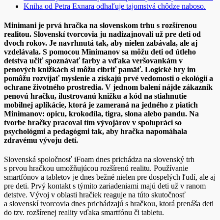
Kniha od Petra Exnara odhaľuje tajomstvá chôdze naboso.
Minimani je prvá hračka na slovenskom trhu s rozšírenou
realitou. Slovenskí tvorcovia ju nadizajnovali už pre deti od
dvoch rokov.
Je navrhnutá tak, aby nielen zabávala, ale aj
vzdelávala. S pomocou Minimanov sa môžu deti od útleho
detstva učiť spoznávať farby a vďaka veršovankám v
penových knižkách si môžu cibriť pamäť. Logické hry im
pomôžu rozvíjať myslenie a získajú prvé vedomosti o ekológií a
ochrane životného prostredia. V jednom balení nájde zákazník
penovú hračku, ilustrovanú knižku a kód na stiahnutie
mobilnej aplikácie, ktorá je zameraná na jedného z piatich
Minimanov: opicu, krokodíla, tigra, slona alebo pandu.
Na
tvorbe hračky pracoval tím vývojárov v spolupráci so
psychológmi a pedagógmi tak, aby hračka napomáhala
zdravému vývoju detí.
Slovenská spoločnosť iFoam dnes prichádza na slovenský trh
s prvou hračkou umožňujúcou rozšírenú realitu. Používanie
smartfónov a tabletov je dnes bežné nielen pre dospelých ľudí, ale aj
pre deti. Prvý kontakt s týmito zariadeniami majú deti už v ranom
detstve. Vývoj v oblasti hračiek reaguje na túto skutočnosť
a slovenskí tvorcovia dnes prichádzajú s hračkou, ktorá prenáša deti
do tzv. rozšírenej reality vďaka smartfónu či tabletu.