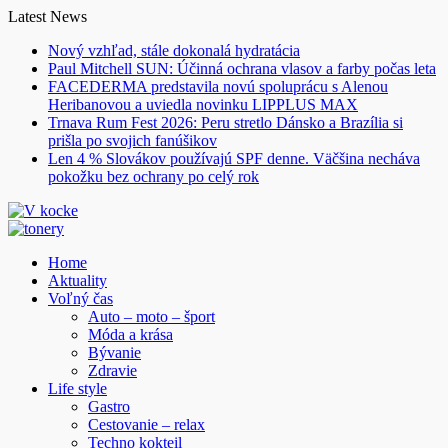
Skip
Latest News
to
Nový vzhľad, stále dokonalá hydratácia
content
Paul Mitchell SUN: Účinná ochrana vlasov a farby počas leta
FACEDERMA predstavila novú spoluprácu s Alenou
Heribanovou a uviedla novinku LIPPLUS MAX
Trnava Rum Fest 2026: Peru stretlo Dánsko a Brazília si
prišla po svojich fanúšikov
Len 4 % Slovákov používajú SPF denne. Väčšina necháva
pokožku bez ochrany po celý rok
Home
Aktuality
Voľný čas
Auto – moto – šport
Móda a krása
Bývanie
Zdravie
Life style
Gastro
Cestovanie – relax
Techno kokteil