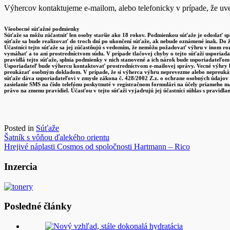
Výhercov kontaktujeme e-mailom, alebo telefonicky v prípade, že uve
Všeobecné súťažné podmienky
Súťaže sa môžu zúčastniť len osoby staršie ako 18 rokov. Podmienkou súťaže je odoslať s
súťaže sa bude realizovať do troch dní po ukončení súťaže, ak nebude oznámené inak. Do 
Účastníci tejto súťaže sa jej zúčastňujú s vedomím, že nemôžu požadovať výhru v inom roz
vymáhať a to ani prostredníctvom súdu. V prípade tlačovej chyby o tejto súťaži usporiad
pravidlá tejto súťaže, splnia podmienky v nich stanovené a ich nárok bude usporiadateľo
Usporiadateľ bude výhercu kontaktovať prostredníctvom e-mailovej správy. Vecné výhry b
preukázať osobným dokladom. V prípade, že si výherca výhru neprevezme alebo nepreukáž
súťaže dáva usporiadateľovi v zmysle zákona č. 428/2002 Z.z. o ochrane osobných údajov v
zasielanie SMS na číslo telefónu poskytnuté v registračnom formulári na účely priameho 
právo na zmenu pravidiel. Účasťou v tejto súťaži vyjadrujú jej účastníci súhlas s pravidlam
Posted in
Súťaže
Navigácia
Šatník s vôňou ďalekého orientu
Hrejivé náplasti Cosmos od spoločnosti Hartmann – Rico
v
článku
Inzercia
Posledné články