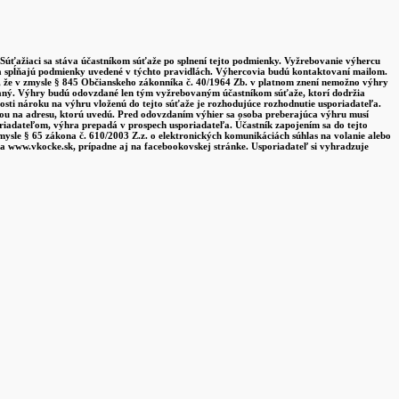
 Súťažiaci sa stáva účastníkom súťaže po splnení tejto podmienky. Vyžrebovanie výhercu
ď a spĺňajú podmienky uvedené v týchto pravidlách. Výhercovia budú kontaktovaní mailom.
ho, že v zmysle § 845 Občianskeho zákonníka č. 40/1964 Zb. v platnom znení nemožno výhry
kovaný. Výhry budú odovzdané len tým vyžrebovaným účastníkom súťaže, ktorí dodržia
osti nároku na výhru vloženú do tejto súťaže je rozhodujúce rozhodnutie usporiadateľa.
bou na adresu, ktorú uvedú. Pred odovzdaním výhier sa osoba preberajúca výhru musí
iadateľom, výhra prepadá v prospech usporiadateľa. Účastník zapojením sa do tejto
ysle § 65 zákona č. 610/2003 Z.z. o elektronických komunikáciách súhlas na volanie alebo
na www.vkocke.sk, prípadne aj na facebookovskej stránke. Usporiadateľ si vyhradzuje