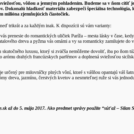
u sviežosťou, vôňou a jemným pohladením. Budeme sa v ňom cítiť 
 Dokonalú hladkosť materiálu zabezpečí špeciálna technológia, k
m milióna zjemňujúcich čiastočiek.
 trikrát a za každým inak. K dispozícii sú vám varianty:
s prenesie do romantických uličiek Paríža – mesta lásky v čase, kedy 
alového dreva a pyžma vás omámi a vy sa romanticky zamilujete do vô
ňu skutočného luxusu, ktorý si zväčša nemôžeme dovoliť, iba po ňom t
 o arómu drahých francúzskych parfémov a doplnená sviežosťou sicílsk
e je určený pre milovníčky plných vôní, ktoré s vášňou opantajú váš š
my dreva, jazmínu, čerstvých kvetov a nesmrteľnej ruže si vás jednod
.sk až do 5.
mája 2017. Ako predmet správy použite “súťaž – Silan