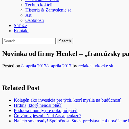
Techno kokteil
Historia & Zamyslenie sa
Art
Osobnosti
Súťaže
Kontakt
Novinka od firmy Henkel – „francúzsky p
Posted on
8. apríla 2017
8. apríla 2017
by
redakcia vkocke.sk
Related Post
Kolagén ako investícia pre tých, ktorí myslia na budúcnosť
Hrdina, ktorý nenosí plášť
Podpora imunity pre pokojnú jeseň
Čo vám v jeseni ušetrí čas a peniaze?
Na leto sme ready! Spoločnosť Stock predstavuje 4 nové letné 