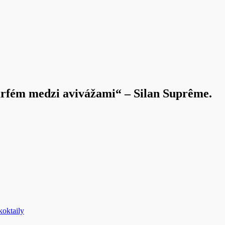
arfém medzi avivážami“ – Silan Suprême.
koktaily