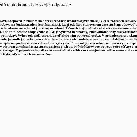
dú tento kontakt do svojej odpovede.
právnu odpoveď e-mailom na adresu redakcie (redakcia@vkocke.sk) v čase realizácie súťaže.
žrebovania budú zaradení len tí súťažiaci, ktorí odošlú v stanovenom čase správnu odpove
sahu okrem rozsahu, aký určí usporiadateľ. Účastníci tejto súťaže sú si súčasne vedomí to
ateľ za toto nenesie zodpovednosť. Ak je výherca neplnoletý, bude automaticky diskvalifi
m potvrdený. Výhru odovzdá usporiadateľ alebo ním poverená osoba. V prípade sporu o platn
udú jednotlivým výhercom odovzdané osobne alebo zasielané poštou resp. zásielkovou služ
e splnenie podmienok na odovzdanie výhry do 14 dní od prvého informovania o výhre Uspor
 platnom znení súhlas na spracovanie svojich osobných údajov pre potreby tejto súťaže v zm
marketingu. V prípade výhry dáva účastník súťaže súhlas so zverejnením celého mena a obce 
i tejto súťaže a s ich záväznosťou.