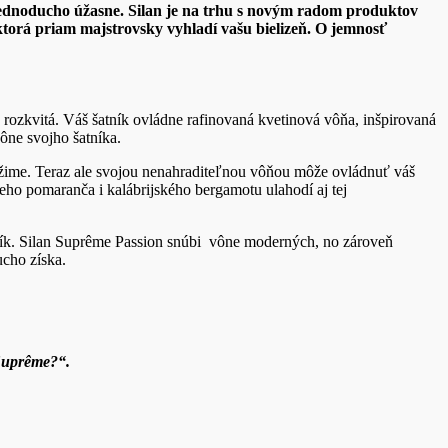
jednoducho úžasne. Silan je na trhu s novým radom produktov
torá priam majstrovsky vyhladí vašu bielizeň. O jemnosť
rozkvitá. Váš šatník ovládne rafinovaná kvetinová vôňa, inšpirovaná
ne svojho šatníka.
úžime. Teraz ale svojou nenahraditeľnou vôňou môže ovládnuť váš
eho pomaranča i kalábrijského bergamotu ulahodí aj tej
atník. Silan Suprême Passion snúbi vône moderných, no zároveň
ucho získa.
 Suprême?
“
.