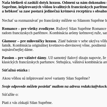
Naša bielizeň si zaslúži dotyk luxusu. Odmení sa nám dokonalo
Suprême, inšpirovaných vôňou kvalitných francúzskych parfémov.
a hebkosť sa zase postará jedinečná krémová receptúra s obsaho
Nechať sa rozmaznávať po francúzsky môžete so Silanom Suprême hneď
Romance – pre všetky zvodkyne
. Ružový Silan Suprême Romance vá
radom francúzskych parfémov. Kombinácia arómy krémovej ruže, sant
Glamour
– pre milovníčky luxusu
. Zlaté balenie v sebe ukrýva vô
šatník. Kombinácia originálnej kvetinovo-drevinovej vône, posilnená
najnáročnejšej dáme.
Passion
– pre vášnivé dámy
. Už samotný fialový dizajn napovie, ž
klasických francúzskych parfumov. Strhujúca, vášnivá kombinácia aró
Súťažná otázka :
Akou vôňou sú inšpirované nové varianty Silan Suprême?
Svoje odpovede môžete posielať mailom na adresu redakcia@vkocke
Súťažíte o:
Piati z vás získajú Silan Suprême.