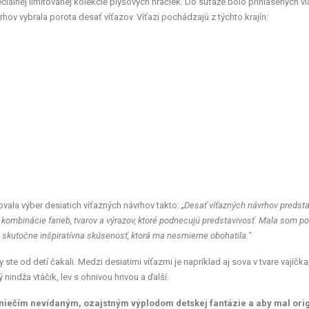
eciálnej limitovanej kolekcie plyšových hračiek. Do súťaže bolo prihlásených vi
hov vybrala porota desať víťazov. Víťazi pochádzajú z týchto krajín:
ovala výber desiatich víťazných návrhov takto:
„Desať víťazných návrhov predst
kombinácie farieb, tvarov a výrazov, ktoré podnecujú predstavivosť. Mala som poc
o skutočne inšpiratívna skúsenosť, ktorá ma nesmierne obohatila.‟
ste od detí čakali. Medzi desiatimi víťazmi je napríklad aj sova v tvare vajíčka
indža vtáčik, lev s ohnivou hrivou a ďalší.
 niečím nevídaným, ozajstným výplodom detskej fantázie a aby mal ori