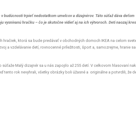
v budúcnosti trpieť nedostatkom umelcov a dizajnérov. Táto súťaž dáva deťom
oju vysnívanú hračku – čo je skutočne vidieť aj na ich výtvoroch. Deti naozaj kresl
ých hračiek, ktorá sa bude predávať v obchodných domoch IKEA na celom svet
oj a vzdelávanie detí, rovnocenné príležitosti, šport a, samozrejme, hranie s
Do súťaže Malý dizajnér sa u nás zapojilo až 255 detí. V celkovom hlasovaní na
ď tento rok nevyhrali, všetky obrázky boli úžasné a originálne a potvrdili, že d