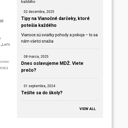
02 decembra, 2025
Tipy na Vianočné darčeky, ktoré
ili
potešia každého
Vianoce sú sviatky pohody a pokoja – to sa
e
nám všetci snažia
a
„Let’s
08 marca, 2025
koniec
Dnes oslavujeme MDŽ. Viete
etská
prečo?
01 septembra, 2024
Tešíte sa do školy?
VIEW ALL