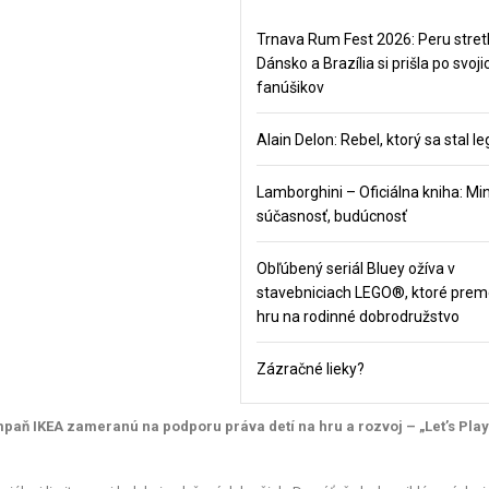
Trnava Rum Fest 2026: Peru stret
Dánsko a Brazília si prišla po svoji
fanúšikov
Alain Delon: Rebel, ktorý sa stal 
Lamborghini – Oficiálna kniha: Min
súčasnosť, budúcnosť
Obľúbený seriál Bluey ožíva v
stavebniciach LEGO®, ktoré prem
hru na rodinné dobrodružstvo
Zázračné lieky?
mpaň IKEA zameranú na podporu práva detí na hru a rozvoj – „Let’s Play