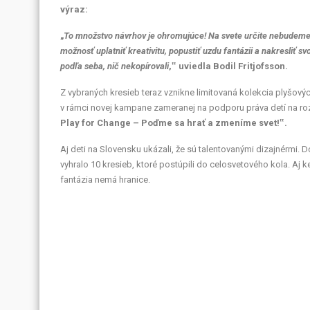
výraz:
„
To množstvo návrhov je ohromujúce! Na svete určite nebudeme 
možnosť uplatniť kreativitu, popustiť uzdu fantázii a nakresliť sv
podľa seba, nič nekopírovali
,‟ uviedla Bodil Fritjofsson.
Z vybraných kresieb teraz vznikne limitovaná kolekcia plyšov
v rámci novej kampane zameranej na podporu práva detí na rozv
Play for Change – Poďme sa hrať a zmeníme svet!‟.
Aj deti na Slovensku ukázali, že sú talentovanými dizajnérmi. 
vyhralo 10 kresieb, ktoré postúpili do celosvetového kola. Aj ke
fantázia nemá hranice.