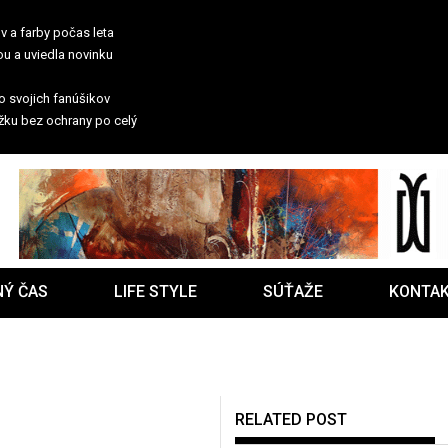
v a farby počas leta
u a uviedla novinku
po svojich fanúšikov
žku bez ochrany po celý
NÝ ČAS
LIFE STYLE
SÚŤAŽE
KONTA
RELATED POST