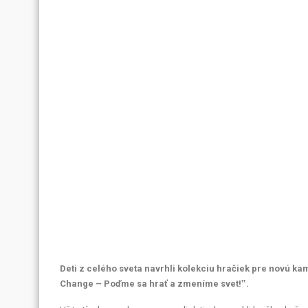
Deti z celého sveta navrhli kolekciu hračiek pre novú ka
Change – Poďme sa hrať a zmeníme svet!‟.