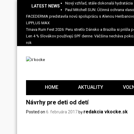
Skip
Nový vzhľad, stále dokonalá hydratácia
LATEST NEWS
to
Paul Mitchell SUN: Účinná ochrana vlaso
content
FACEDERMA predstavila novú spoluprácu s Alenou Heribanovo
LIPPLUS MAX
Trnava Rum Fest 2026: Peru stretlo Dánsko a Brazília si prišla 
Len 4 % Slovákov používajú SPF denne. Väčšina necháva poko
rok
HOME
AKTUALITY
VOĽ
Návrhy pre deti od detí
redakcia vkocke.sk
Posted on
6. februára 2017
by