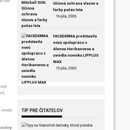
ac než
Účinná ochrana vlasov a
farby počas leta
16 júla, 2026
FACEDERMA predstavila
novú spoluprácu s
Alenou Heribanovou a
uviedla novinku LIPPLUS
MAX
13 júla, 2026
avuje
it,
TIP PRE ČITATEĽOV
, veselý
ginálny