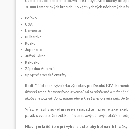
Už tretí rok po sebe sme pozvali deti, aby navrhli hračky do šp
70 000
fantastických kresieb! Zo všetkých tých nádherných návr
Poľsko
USA
Nemecko
Bulharsko
Rusko
Japonsko
Južná Kórea
Rakúsko
Západná Austrália
Spojené arabské emiráty
Bodil Fritjofsson, vývojárka výrobkov pre Detskú IKEA, koment
úžasnú zmes fantastických stvorení. Sú to nádherné a jedinečné 
akoby ma pozvali do vzrušujúceho a kreatívneho sveta detí. Je t
Víťazné návrhy sú veľmi veselé a nápadité – presne také, aké by 
pavúk s vycerenými zúbkami, usmievavý dúhový obláčik, modrý n
Hlavným kritériom pri výbere bolo, aby bol návrh hračky