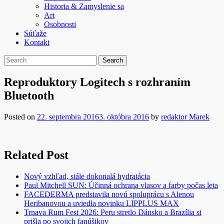
Historia & Zamyslenie sa
Art
Osobnosti
Súťaže
Kontakt
Reproduktory Logitech s rozhraním
Bluetooth
Posted on
22. septembra 2016
3. októbra 2016
by
redaktor Marek
Related Post
Nový vzhľad, stále dokonalá hydratácia
Paul Mitchell SUN: Účinná ochrana vlasov a farby počas leta
FACEDERMA predstavila novú spoluprácu s Alenou
Heribanovou a uviedla novinku LIPPLUS MAX
Trnava Rum Fest 2026: Peru stretlo Dánsko a Brazília si
prišla po svojich fanúšikov