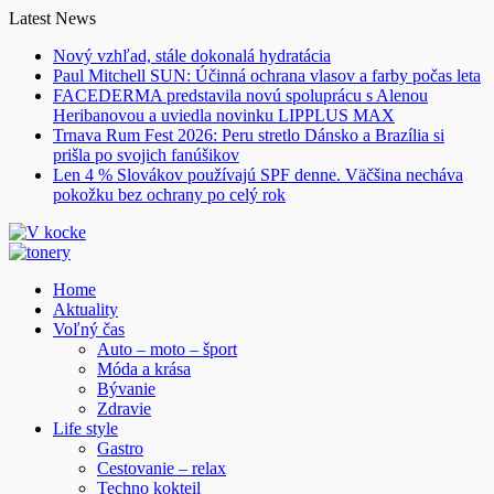
Skip
Latest News
to
Nový vzhľad, stále dokonalá hydratácia
content
Paul Mitchell SUN: Účinná ochrana vlasov a farby počas leta
FACEDERMA predstavila novú spoluprácu s Alenou
Heribanovou a uviedla novinku LIPPLUS MAX
Trnava Rum Fest 2026: Peru stretlo Dánsko a Brazília si
prišla po svojich fanúšikov
Len 4 % Slovákov používajú SPF denne. Väčšina necháva
pokožku bez ochrany po celý rok
Home
Aktuality
Voľný čas
Auto – moto – šport
Móda a krása
Bývanie
Zdravie
Life style
Gastro
Cestovanie – relax
Techno kokteil