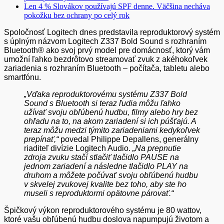
Len 4 % Slovákov používajú SPF denne. Väčšina necháva
pokožku bez ochrany po celý rok
Spoločnosť Logitech dnes predstavila reproduktorový systém
s úplným názvom Logitech Z337
Bold Sound
s rozhraním
Bluetooth
® ako svoj prvý model pre domácnosť, ktorý vám
umožní ľahko bezdrôtovo streamovať zvuk z akéhokoľvek
zariadenia s rozhraním Bluetooth – počítača, tabletu alebo
smartfónu.
„Vďaka reproduktorovému systému Z337
Bold
Sound s Bluetooth
si teraz ľudia môžu ľahko
užívať svoju obľúbenú hudbu, filmy alebo hry bez
ohľadu na to, na akom zariadení si ich púšťajú. A
teraz môžu medzi týmito zariadeniami kedykoľvek
prepínať,“
povedal Philippe Depallens, generálny
riaditeľ divízie Logitech Audio.
„Na prepnutie
zdroja zvuku stačí stlačiť tlačidlo PAUSE na
jednom zariadení a následne tlačidlo PLAY na
druhom a môžete počúvať svoju obľúbenú hudbu
v skvelej zvukovej kvalite bez toho, aby ste ho
museli s reproduktormi opätovne párovať.“
Špičkový výkon reproduktorového systému je 80 wattov,
ktoré vašu obľúbenú hudbu doslova napumpujú životom a