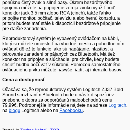
ponúknu čistý zvuk a silné basy. Okrem bezdrôtového
spojenia môžete na pripojenie zdroja zvuku využiť buď
konektor jack 3,5 mm alebo RCA (cinch), takže ľahko
pripojíte monitor, počítač, televíziu alebo hernú konzolu, a
pritom budete mať stále k dispozícii bezdrôtové pripojenie
pre ďalšie zariadenia.
Reproduktorový systém je vybavený ovládačom na kábli,
ktorý si môžete umiestniť na vhodné miesto a pohodlne ním
ovládať dôležité funkcie, ako sú napájanie, hlasitosť a
párovanie zariadení pripájaných cez Bluetooth. Má tiež
konektor na pripojenie slúchadiel pre chvíle, kedy budete
chcieť hudbu počúvať v súkromí. Pomocou samostatného
ovládacieho prvku môžete navyše riadiť aj intenzitu basov.
Cena a dostupnosť
Očakáva sa, že reproduktorový systém Logitech Z337 Bold
Sound s rozhraním Bluetooth bude u nás k dispozícii v
priebehu októbra za odporúčanú maloobchodnú cenu
79.99€. Podrobnejšie informácie nájdete na adrese
Logitech
,
na
blogu
Logitech
alebo na
Facebooku
.