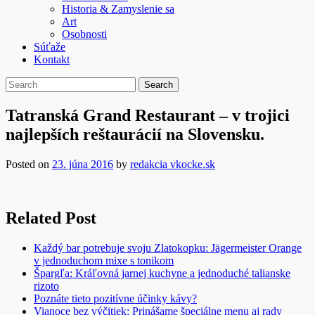
Historia & Zamyslenie sa
Art
Osobnosti
Súťaže
Kontakt
Tatranská Grand Restaurant – v trojici
najlepších reštaurácií na Slovensku.
Posted on
23. júna 2016
by
redakcia vkocke.sk
Related Post
Každý bar potrebuje svoju Zlatokopku: Jägermeister Orange
v jednoduchom mixe s tonikom
Špargľa: Kráľovná jarnej kuchyne a jednoduché talianske
rizoto
Poznáte tieto pozitívne účinky kávy?
Vianoce bez výčitiek: Prinášame špeciálne menu aj rady