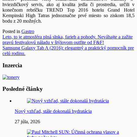
hviezdičkový servis, ako aj kvalita jedla či prostredia, určili v
konečnom rebríčku TREND Top 2016 hotelu Grand Hotel
Kempinski High Tatras jednoznačne prvé miesto so ziskom 18,5
bodu z 20 možných.
Posted in
Gastro
Navigácia
Leto, to je atmosféra plná slnka, farieb a pohody. Neváhajte a zažite
pravú festivalovú náladu v štýlovom outfite od F&F!
v
Samsung Galaxy Tab A (2016): elegantný a praktický pomocník pre
článku
celú rodinu.
Inzercia
Posledné články
Nový vzhľad, stále dokonalá hydratácia
27 júla, 2026