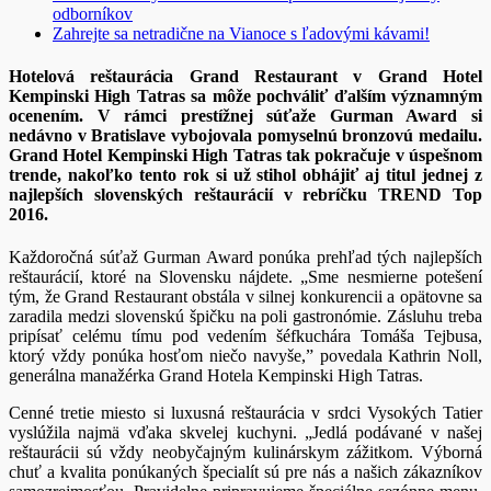
odborníkov
Zahrejte sa netradične na Vianoce s ľadovými kávami!
Hotelová reštaurácia Grand Restaurant v Grand Hotel
Kempinski High Tatras sa môže pochváliť ďalším významným
ocenením. V rámci prestížnej súťaže Gurman Award si
nedávno v Bratislave vybojovala pomyselnú bronzovú medailu.
Grand Hotel Kempinski High Tatras tak pokračuje v úspešnom
trende, nakoľko tento rok si už stihol obhájiť aj titul jednej z
najlepších slovenských reštaurácií v rebríčku TREND Top
2016.
Každoročná súťaž Gurman Award ponúka prehľad tých najlepších
reštaurácií, ktoré na Slovensku nájdete. „Sme nesmierne potešení
tým, že Grand Restaurant obstála v silnej konkurencii a opätovne sa
zaradila medzi slovenskú špičku na poli gastronómie. Zásluhu treba
pripísať celému tímu pod vedením šéfkuchára Tomáša Tejbusa,
ktorý vždy ponúka hosťom niečo navyše,” povedala Kathrin Noll,
generálna manažérka Grand Hotela Kempinski High Tatras.
Cenné tretie miesto si luxusná reštaurácia v srdci Vysokých Tatier
vyslúžila najmä vďaka skvelej kuchyni. „Jedlá podávané v našej
reštaurácii sú vždy neobyčajným kulinárskym zážitkom. Výborná
chuť a kvalita ponúkaných špecialít sú pre nás a našich zákazníkov