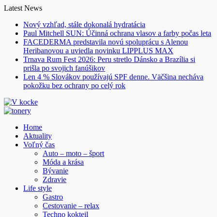
Skip
Latest News
to
Nový vzhľad, stále dokonalá hydratácia
content
Paul Mitchell SUN: Účinná ochrana vlasov a farby počas leta
FACEDERMA predstavila novú spoluprácu s Alenou
Heribanovou a uviedla novinku LIPPLUS MAX
Trnava Rum Fest 2026: Peru stretlo Dánsko a Brazília si
prišla po svojich fanúšikov
Len 4 % Slovákov používajú SPF denne. Väčšina necháva
pokožku bez ochrany po celý rok
Home
Aktuality
Voľný čas
Auto – moto – šport
Móda a krása
Bývanie
Zdravie
Life style
Gastro
Cestovanie – relax
Techno kokteil