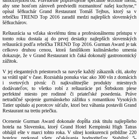
samozrejmosťou. Pravidelne pripravujeme špeciálne sezónne menu,
aby sme hosťom zároveň predviedli rozmanitosť našej kuchyne,“
opísal šéfkuchár Grand Restaurant Tomáš Tejbus, ktorý sa v
rebríčku TREND Top 2016 zaradil medzi najlepších slovenských
šéfkuchárov.
Reštaurácia sa vďaka skvelému tímu a profesionálnemu prístupu v
tomto roku dostala aj do prvej desiatky najlepších slovenských
reštaurácii podľa rebríčka TREND Top 2016. Gurman Award je tak
celkovo druhou cenou, ktorá fanúšikom kulinárskeho umenia
dokazuje, že v Grand Restaurant ich čaká dokonalý gastronomický
zážitok.
V jej elegantných priestoroch sa navyše každý zákazník cíti, akoby
sa vrátil späť v čase. Rozsiahla ponuka viac ako 300 vín z domácich
i svetových pivníc či najkvalitnejšie produkty miestnych
dodávateľov, to všetko robí z reštaurácie pri Štrbskom plese
perfektné miesto pre rodinné či priateľské posedenia. Práve
netradičné spojenie gurmánskeho zážitku s romantikou Vysokých
Tatier upútalo aj porotcov súťaže, ktorí bez váhania postavili Grand
Restaurant na tretiu priečku.
Ocenenie Gurman Award dokonale dopĺňa zisk titulu najlepšieho
hotela na Slovensku, ktorý Grand Hotel Kempinski High Tatras
obhájil ešte v marci tohto roka. V silnej konkurencii približne 220
hotelov prekonal všety očakávania hodnotiteľov. Stabilný 5-