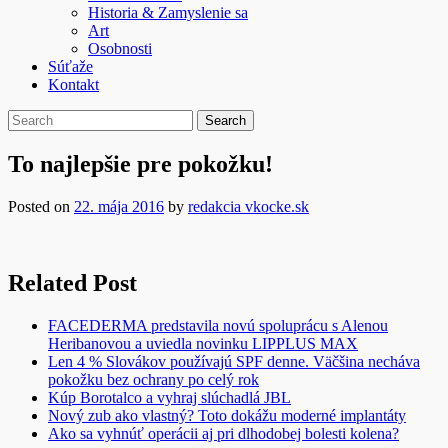
Historia & Zamyslenie sa
Art
Osobnosti
Súťaže
Kontakt
To najlepšie pre pokožku!
Posted on
22. mája 2016
by
redakcia vkocke.sk
Related Post
FACEDERMA predstavila novú spoluprácu s Alenou
Heribanovou a uviedla novinku LIPPLUS MAX
Len 4 % Slovákov používajú SPF denne. Väčšina necháva
pokožku bez ochrany po celý rok
Kúp Borotalco a vyhraj slúchadlá JBL
Nový zub ako vlastný? Toto dokážu moderné implantáty
Ako sa vyhnúť operácii aj pri dlhodobej bolesti kolena?