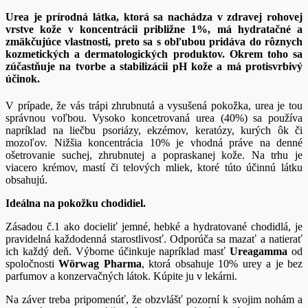
Urea je prírodná látka, ktorá sa nachádza v zdravej rohovej
vrstve kože v koncentrácii približne 1%, má hydratačné a
zmäkčujúce vlastnosti, preto sa s obľubou pridáva do rôznych
kozmetických a dermatologických produktov. Okrem toho sa
zúčastňuje na tvorbe a stabilizácii pH kože a má protisvrbivý
účinok.
V prípade, že vás trápi zhrubnutá a vysušená pokožka, urea je tou
správnou voľbou. Vysoko koncetrovaná urea (40%) sa používa
napríklad na liečbu psoriázy, ekzémov, keratózy, kurých ôk či
mozoľov. Nižšia koncentrácia 10% je vhodná práve na denné
ošetrovanie suchej, zhrubnutej a popraskanej kože. Na trhu je
viacero krémov, mastí či telových mliek, ktoré túto účinnú látku
obsahujú.
Ideálna na pokožku chodidiel.
Zásadou č.1 ako docieliť jemné, hebké a hydratované chodidlá, je
pravidelná každodenná starostlivosť. Odporúča sa mazať a natierať
ich každý deň. Výborne účinkuje napríklad masť
Ureagamma
od
spoločnosti
W
ö
rwag Pharma
, ktorá obsahuje 10% urey a je bez
parfumov a konzervačných látok. Kúpite ju v lekárni.
Na záver treba pripomenúť, že obzvlášť pozorní k svojim nohám a