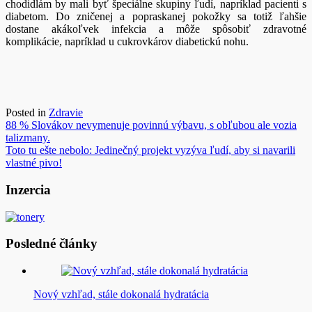
chodidlám by mali byť špeciálne skupiny ľudí, napríklad pacienti s
diabetom. Do zničenej a popraskanej pokožky sa totiž ľahšie
dostane akákoľvek infekcia a môže spôsobiť zdravotné
komplikácie, napríklad u cukrovkárov diabetickú nohu.
Posted in
Zdravie
Navigácia
88 % Slovákov nevymenuje povinnú výbavu, s obľubou ale vozia
talizmany.
v
Toto tu ešte nebolo: Jedinečný projekt vyzýva ľudí, aby si navarili
článku
vlastné pivo!
Inzercia
Posledné články
Nový vzhľad, stále dokonalá hydratácia