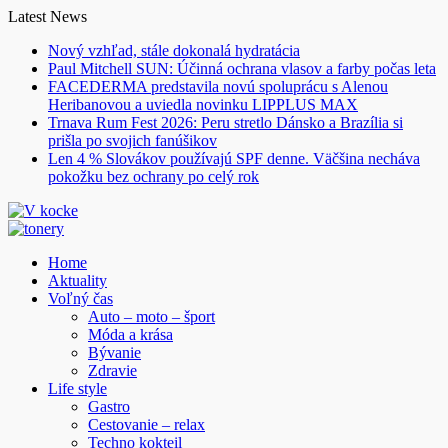
Skip
Latest News
to
Nový vzhľad, stále dokonalá hydratácia
content
Paul Mitchell SUN: Účinná ochrana vlasov a farby počas leta
FACEDERMA predstavila novú spoluprácu s Alenou
Heribanovou a uviedla novinku LIPPLUS MAX
Trnava Rum Fest 2026: Peru stretlo Dánsko a Brazília si
prišla po svojich fanúšikov
Len 4 % Slovákov používajú SPF denne. Väčšina necháva
pokožku bez ochrany po celý rok
Home
Aktuality
Voľný čas
Auto – moto – šport
Móda a krása
Bývanie
Zdravie
Life style
Gastro
Cestovanie – relax
Techno kokteil