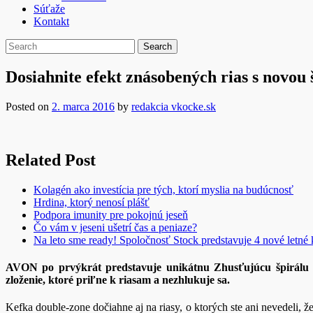
Súťaže
Kontakt
Dosiahnite efekt znásobených rias s novo
Posted on
2. marca 2016
by
redakcia vkocke.sk
Related Post
Kolagén ako investícia pre tých, ktorí myslia na budúcnosť
Hrdina, ktorý nenosí plášť
Podpora imunity pre pokojnú jeseň
Čo vám v jeseni ušetrí čas a peniaze?
Na leto sme ready! Spoločnosť Stock predstavuje 4 nové letné 
AVON po prvýkrát predstavuje unikátnu Zhusťujúcu špirálu Bi
zloženie, ktoré priľne k riasam a nezhlukuje sa.
Kefka double-zone dočiahne aj na riasy, o ktorých ste ani nevedeli, ž