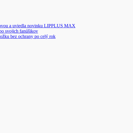
novou a uviedla novinku LIPPLUS MAX
 po svojich fanúšikov
ožku bez ochrany po celý rok