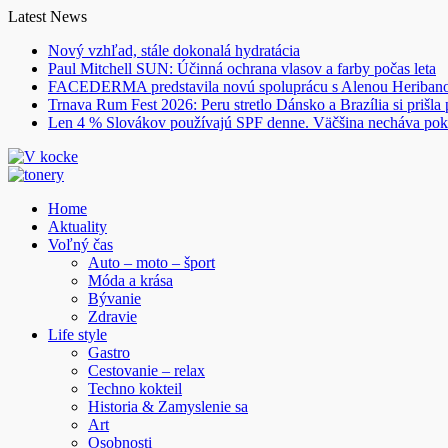
Skip
Latest News
to
Nový vzhľad, stále dokonalá hydratácia
content
Paul Mitchell SUN: Účinná ochrana vlasov a farby počas leta
FACEDERMA predstavila novú spoluprácu s Alenou Heriba
Trnava Rum Fest 2026: Peru stretlo Dánsko a Brazília si prišla
Len 4 % Slovákov používajú SPF denne. Väčšina necháva pok
Home
Aktuality
Voľný čas
Auto – moto – šport
Móda a krása
Bývanie
Zdravie
Life style
Gastro
Cestovanie – relax
Techno kokteil
Historia & Zamyslenie sa
Art
Osobnosti