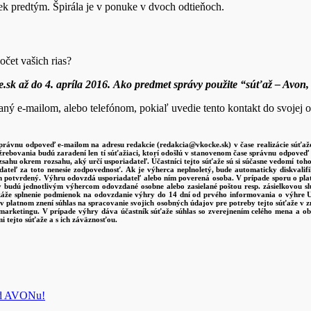
ek predtým. Špirála je v ponuke v dvoch odtieňoch.
očet vašich rias?
k až do 4. apríla 2016. Ako predmet správy použite “súťaž – Avon, 
aný e-mailom, alebo telefónom, pokiaľ uvedie tento kontakt do svojej 
správnu odpoveď e-mailom na adresu redakcie (redakcia@vkocke.sk) v čase realizácie súťaže
 žrebovania budú zaradení len tí súťažiaci, ktorí odošlú v stanovenom čase správnu odpove
zsahu okrem rozsahu, aký určí usporiadateľ. Účastníci tejto súťaže sú si súčasne vedomí to
adateľ za toto nenesie zodpovednosť. Ak je výherca neplnoletý, bude automaticky diskva
om potvrdený. Výhru odovzdá usporiadateľ alebo ním poverená osoba. V prípade sporu o plat
 budú jednotlivým výhercom odovzdané osobne alebo zasielané poštou resp. zásielkovou s
áže splnenie podmienok na odovzdanie výhry do 14 dní od prvého informovania o výhre Us
 platnom znení súhlas na spracovanie svojich osobných údajov pre potreby tejto súťaže v z
 marketingu. V prípade výhry dáva účastník súťaže súhlas so zverejnením celého mena a o
i tejto súťaže a s ich záväznosťou.
 od AVONu!