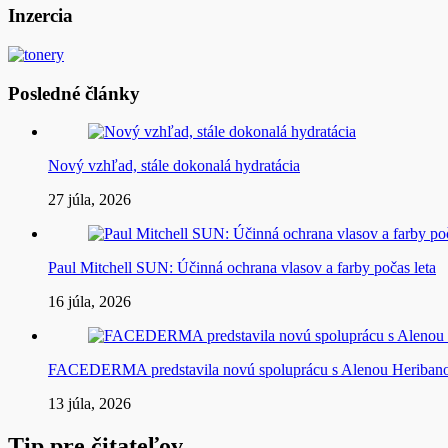
článku
Inzercia
Posledné články
Nový vzhľad, stále dokonalá hydratácia
27 júla, 2026
Paul Mitchell SUN: Účinná ochrana vlasov a farby počas leta
16 júla, 2026
FACEDERMA predstavila novú spoluprácu s Alenou Heriba
13 júla, 2026
Tip pre čitateľov