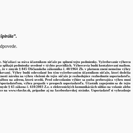
špirála
”.
odpovede.
. Súťažiaci sa stáva účastníkom súťaže po splnení tejto podmienky. Vyžrebovanie výhercu
ď a spĺňajú podmienky uvedené v týchto pravidlách. Výhercovia budú kontaktovaní mailom.
ho, že v zmysle § 845 Občianskeho zákonníka č. 40/1964 Zb. v platnom znení nemožno výhry
lifikovaný. Výhry budú odovzdané len tým vyžrebovaným účastníkom súťaže, ktorí dodržia
nosti nároku na výhru vloženú do tejto súťaže je rozhodujúce rozhodnutie usporiadateľa.
lužbou na adresu, ktorú uvedú. Pred odovzdaním výhier sa osoba preberajúca výhru musí
poriadateľom, výhra prepadá v prospech usporiadateľa. Účastník zapojením sa do tejto
mysle § 65 zákona č. 610/2003 Z.z. o elektronických komunikáciách súhlas na volanie alebo
bce na www.vkocke.sk, prípadne aj na facebookovskej stránke. Usporiadateľ si vyhradzuje