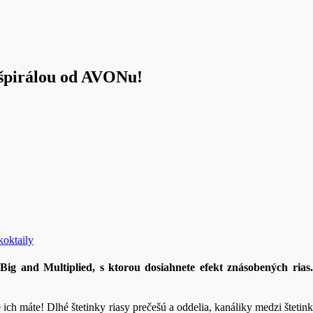
u špirálou od AVONu!
koktaily
g and Multiplied, s ktorou dosiahnete efekt znásobených rias.
e ich máte! Dlhé štetinky riasy prečešú a oddelia, kanáliky medzi štet