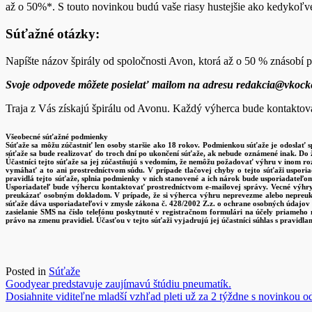
až o 50%*. S touto novinkou budú vaše riasy hustejšie ako kedykoľv
Súťažné otázky:
Napíšte názov špirály od spoločnosti Avon, ktorá až o 50 % znásobí p
Svoje odpovede môžete posielať mailom na adresu redakcia@vkocke.s
Traja z Vás získajú špirálu od Avonu. Každý výherca bude kontaktov
Všeobecné súťažné podmienky
Súťaže sa môžu zúčastniť len osoby staršie ako 18 rokov. Podmienkou súťaže je odoslať 
súťaže sa bude realizovať do troch dní po ukončení súťaže, ak nebude oznámené inak. Do
Účastníci tejto súťaže sa jej zúčastňujú s vedomím, že nemôžu požadovať výhru v inom ro
vymáhať a to ani prostredníctvom súdu. V prípade tlačovej chyby o tejto súťaži uspori
pravidlá tejto súťaže, splnia podmienky v nich stanovené a ich nárok bude usporiadateľ
Usporiadateľ bude výhercu kontaktovať prostredníctvom e-mailovej správy. Vecné výhry
preukázať osobným dokladom. V prípade, že si výherca výhru neprevezme alebo nepreuk
súťaže dáva usporiadateľovi v zmysle zákona č. 428/2002 Z.z. o ochrane osobných údajov v
zasielanie SMS na číslo telefónu poskytnuté v registračnom formulári na účely priameho
právo na zmenu pravidiel. Účasťou v tejto súťaži vyjadrujú jej účastníci súhlas s pravidlam
Posted in
Súťaže
Navigácia
Goodyear predstavuje zaujímavú štúdiu pneumatík.
Dosiahnite viditeľne mladší vzhľad pleti už za 2 týždne s novinkou
v