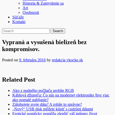
Historia & Zamyslenie sa
Art
Osobnosti
Súťaže
Kontakt
Vypraná a vysušená bielizeň bez
kompromisov.
Posted on
9. februára 2016
by
redakcia vkocke.sk
Related Post
Ako z nudného počítača urobíte RGB
Káblová džungľa: Čo nás na modernej elektronike štve viac
ako pomalé nabíjanie?
Zálohujete svoje dáta? A robíte to správne?
„Nový“ USB disk môžete kúpiť s cudzími dátami
Erotické pomôcky pomôžu zlepšiť váš intímny život