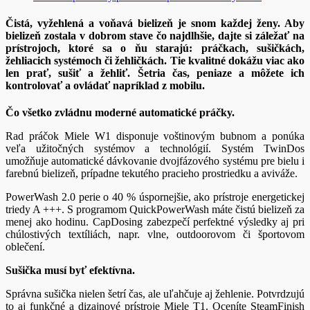
Čistá, vyžehlená a voňavá bielizeň je snom každej ženy. Aby
bielizeň zostala v dobrom stave čo najdlhšie, dajte si záležať na
prístrojoch, ktoré sa o ňu starajú: práčkach, sušičkách,
žehliacich systémoch či žehličkách. Tie kvalitné dokážu viac ako
len prať, sušiť a žehliť. Šetria čas, peniaze a môžete ich
kontrolovať a ovládať napríklad z mobilu.
Čo všetko zvládnu moderné automatické práčky.
Rad práčok Miele W1 disponuje voštinovým bubnom a ponúka
veľa užitočných systémov a technológií. Systém TwinDos
umožňuje automatické dávkovanie dvojfázového systému pre bielu i
farebnú bielizeň, prípadne tekutého pracieho prostriedku a aviváže.
PowerWash 2.0 perie o 40 % úspornejšie, ako prístroje energetickej
triedy A +++. S programom QuickPowerWash máte čistú bielizeň za
menej ako hodinu. CapDosing zabezpečí perfektné výsledky aj pri
chúlostivých textíliách, napr. vlne, outdoorovom či športovom
oblečení.
Sušička musí byť efektívna.
Správna sušička nielen šetrí čas, ale uľahčuje aj žehlenie. Potvrdzujú
to aj funkčné a dizajnové prístroje Miele T1. Oceníte SteamFinish