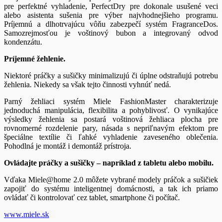
pre perfektné vyhladenie, PerfectDry pre dokonale usušené veci
alebo asistenta sušenia pre výber najvhodnejšieho programu.
Príjemnú a dlhotrvajúcu vôňu zabezpečí systém FragranceDos.
Samozrejmosťou je voštinový bubon a integrovaný odvod
kondenzátu.
Príjemné žehlenie.
Niektoré práčky a sušičky minimalizujú či úplne odstraňujú potrebu
žehlenia. Niekedy sa však tejto činnosti vyhnúť nedá.
Parný žehliaci systém Miele FashionMaster charakterizuje
jednoduchá manipulácia, flexibilita a pohyblivosť. O vynikajúce
výsledky žehlenia sa postará voštinová žehliaca plocha pre
rovnomerné rozdelenie pary, násada s nepriľnavým efektom pre
špeciálne textílie či ľahké vyhladenie zaveseného oblečenia.
Pohodlná je montáž i demontáž prístroja.
Ovládajte práčky a sušičky – napríklad z tabletu alebo mobilu.
Vďaka Miele@home 2.0 môžete vybrané modely práčok a sušičiek
zapojiť do systému inteligentnej domácnosti, a tak ich priamo
ovládať či kontrolovať cez tablet, smartphone či počítač.
www.miele.sk