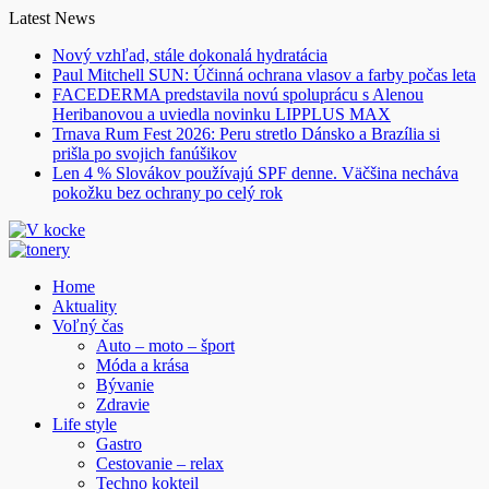
Skip
Latest News
to
Nový vzhľad, stále dokonalá hydratácia
content
Paul Mitchell SUN: Účinná ochrana vlasov a farby počas leta
FACEDERMA predstavila novú spoluprácu s Alenou
Heribanovou a uviedla novinku LIPPLUS MAX
Trnava Rum Fest 2026: Peru stretlo Dánsko a Brazília si
prišla po svojich fanúšikov
Len 4 % Slovákov používajú SPF denne. Väčšina necháva
pokožku bez ochrany po celý rok
Home
Aktuality
Voľný čas
Auto – moto – šport
Móda a krása
Bývanie
Zdravie
Life style
Gastro
Cestovanie – relax
Techno kokteil