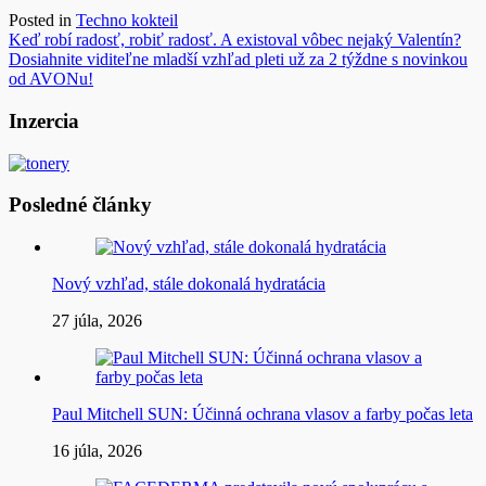
Posted in
Techno kokteil
Navigácia
Keď robí radosť, robiť radosť. A existoval vôbec nejaký Valentín?
Dosiahnite viditeľne mladší vzhľad pleti už za 2 týždne s novinkou
v
od AVONu!
článku
Inzercia
Posledné články
Nový vzhľad, stále dokonalá hydratácia
27 júla, 2026
Paul Mitchell SUN: Účinná ochrana vlasov a farby počas leta
16 júla, 2026