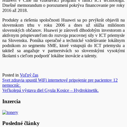
Huawei v Číne na vzdelávací program v rámci ICT technológií.
Dnešné memorandum o porozumení pokrýva financovanie pre roky
2016 až 2018.
Produkty a riešenia spoločnosti Huawei sa po prvýkrát objavili na
slovenskom trhu v roku 2006 a dnes už slúžia miliónom
slovenských občanov. Huawei je zároveň dlhodobým investorom a
aktívnym prispievateľom do rozvoja pracovnej sily v ICT priemysle
na Slovensku. Ponúka operačné a technické vzdelávanie lokálnym
podnikom zo segmentu SME, ktoré vstupujú do ICT priemyslu a
taktiež sa angažuje v partnerstvách so slovenskými vysokými
školami s cieľom podporiť lokálne inovácie a talenty.
Posted in
Voľný čas
Navigácia
Svet zdravia spustil WiFi internetové pripojenie pre pacientov 12
nemocníc.
v
Veľkolepá výstava diel Gyula Kosice – Hydrokinetik.
článku
Inzercia
Posledné články