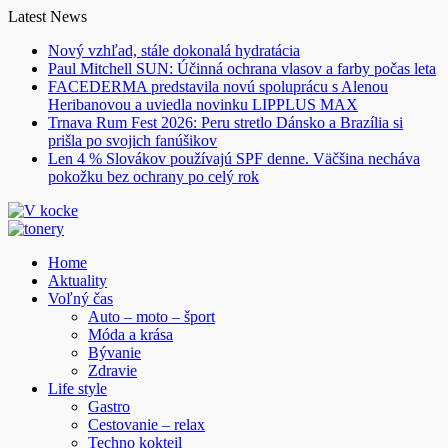
Skip
Latest News
to
Nový vzhľad, stále dokonalá hydratácia
content
Paul Mitchell SUN: Účinná ochrana vlasov a farby počas leta
FACEDERMA predstavila novú spoluprácu s Alenou
Heribanovou a uviedla novinku LIPPLUS MAX
Trnava Rum Fest 2026: Peru stretlo Dánsko a Brazília si
prišla po svojich fanúšikov
Len 4 % Slovákov používajú SPF denne. Väčšina necháva
pokožku bez ochrany po celý rok
Home
Aktuality
Voľný čas
Auto – moto – šport
Móda a krása
Bývanie
Zdravie
Life style
Gastro
Cestovanie – relax
Techno kokteil