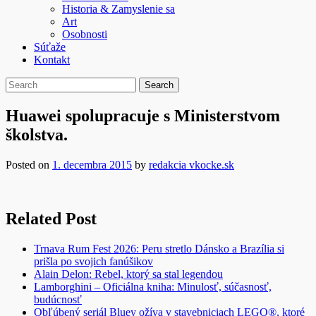
Historia & Zamyslenie sa
Art
Osobnosti
Súťaže
Kontakt
Huawei spolupracuje s Ministerstvom
školstva.
Posted on
1. decembra 2015
by
redakcia vkocke.sk
Related Post
Trnava Rum Fest 2026: Peru stretlo Dánsko a Brazília si
prišla po svojich fanúšikov
Alain Delon: Rebel, ktorý sa stal legendou
Lamborghini – Oficiálna kniha: Minulosť, súčasnosť,
budúcnosť
Obľúbený seriál Bluey ožíva v stavebniciach LEGO®, ktoré