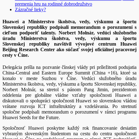
premenia hru na rodinné dobrodružstvo
Zázračné lieky?
Huawei a Ministerstvo školstva, vedy, výskumu a športu
Slovenskej republiky podpísali memorandum o porozumení s
cieľom podporiť talenty.
Norbert Molnár, vedúci služobného
úradu Ministerstva školstva, vedy, výskumu a športu
Slovenskej republiky navštívil vývojové centrum Huawei
Beijing Research Center ako súčasť svojej oficiálnej pracovnej
cesty v Číne.
Delegácia prišla na pozvanie čínskej vlády pri príležitosti podujatia
China-Central and Eastern Europe Summit (China +16), ktoré sa
konalo v meste Suzhou v Číne. Vedúci služobného úradu
Ministerstva školstva, vedy, výskumu a športu Slovenskej republiky,
Norbert Molnár, sa stretol s pánom Pang Jimin, prezidentom
oddelenia pre globálne vládne vzťahy spoločnosti Huawei a
diskutovali o spolupráci spoločnosti Huawei so slovenskou vládou
vrátane rozvoja ICT infraštruktúry a vzdelávania. Po stretnutí
spoločne podpísali memorandum o porozumení v rámci programu
Huawei Seeds for the Future.
Spoločnosť Huawei poskytne každý rok financovanie desiatim
vybraným slovenským študentom na cestu do centra spoločnosti