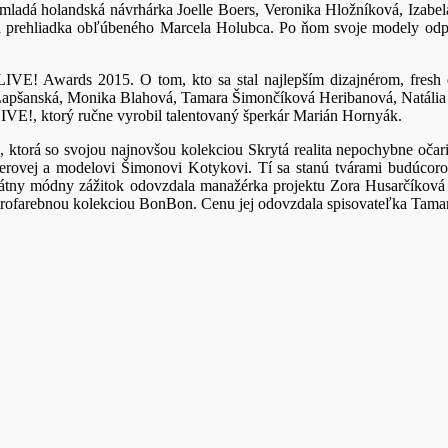
mladá holandská návrhárka Joelle Boers, Veronika Hložníková, Izabe
a prehliadka obľúbeného Marcela Holubca. Po ňom svoje modely odpre
LIVE! Awards 2015. O tom, kto sa stal najlepším dizajnérom, fresh 
a Lapšanská, Monika Blahová, Tamara Šimončíková Heribanová, Natáli
LIVE!, ktorý ručne vyrobil talentovaný šperkár Marián Hornyák.
, ktorá so svojou najnovšou kolekciou Skrytá realita nepochybne očar
rovej a modelovi Šimonovi Kotykovi. Tí sa stanú tvárami budúcoroč
kátny módny zážitok odovzdala manažérka projektu Zora Husarčíkov
strofarebnou kolekciou BonBon. Cenu jej odovzdala spisovateľka Tam