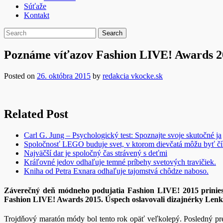
Súťaže
Kontakt
Poznáme víťazov Fashion LIVE! Awards 2
Posted on
26. októbra 2015
by
redakcia vkocke.sk
Related Post
Carl G. Jung – Psychologický test: Spoznajte svoje skutočné ja
Spoločnosť LEGO buduje svet, v ktorom dievčatá môžu byť č
Najväčší dar je spoločný čas strávený s deťmi
Kráľovné jedov odhaľuje temné príbehy svetových travičiek.
Kniha od Petra Exnara odhaľuje tajomstvá chôdze naboso.
Záverečný deň módneho podujatia Fashion LIVE! 2015 priniesol 
Fashion LIVE! Awards 2015. Úspech oslavovali dizajnérky Len
Trojdňový maratón módy bol tento rok opäť veľkolepý. Posledný preh