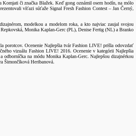
la Komjati či značka Blažek. Keď gong oznámil osem hodín, na mólo
zentovali víťazi súťaže Signal Fresh Fashion Contest – Jan Černý,
dizajnérom, modelkou a modelom roka, a kto najviac zaujal svojou
a Repkovská, Monika Kaplan-Gerc (PL), Denise Fertig (NL) a Branko
ila porotcov. Ocenenie Najlepšia tvár Fashion LIVE! prišla odovzdať
ného vizuálu Fashion LIVE! 2016. Ocenenie v kategórii Najlepšia
á a odborníčka na módu Monika Kaplan-Gerc. Najlepšou dizajnérkou
ara Šimončíková Heribanová.