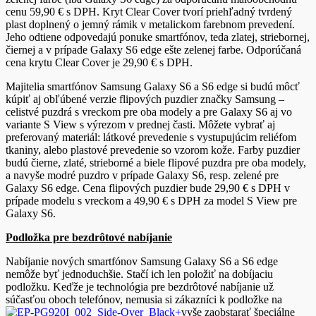
cenu 59,90 € s DPH. Kryt Clear Cover tvorí priehľadný tvrdený
plast doplnený o jemný rámik v metalickom farebnom prevedení.
Jeho odtiene odpovedajú ponuke smartfónov, teda zlatej, striebornej,
čiernej a v prípade Galaxy S6 edge ešte zelenej farbe. Odporúčaná
cena krytu Clear Cover je 29,90 € s DPH.
Majitelia smartfónov Samsung Galaxy S6 a S6 edge si budú môcť
kúpiť aj obľúbené verzie flipových puzdier značky Samsung –
celistvé puzdrá s vreckom pre oba modely a pre Galaxy S6 aj vo
variante S View s výrezom v prednej časti. Môžete vybrať aj
preferovaný materiál: látkové prevedenie s vystupujúcim reliéfom
tkaniny, alebo plastové prevedenie so vzorom kože. Farby puzdier
budú čierne, zlaté, strieborné a biele flipové puzdra pre oba modely,
a navyše modré puzdro v prípade Galaxy S6, resp. zelené pre
Galaxy S6 edge. Cena flipových puzdier bude 29,90 € s DPH v
prípade modelu s vreckom a 49,90 € s DPH za model S View pre
Galaxy S6.
Podložka pre bezdrôtové nabíjanie
Nabíjanie nových smartfónov Samsung Galaxy S6 a S6 edge
nemôže byť jednoduchšie. Stačí ich len položiť na dobíjaciu
podložku. Keďže je technológia pre bezdrôtové nabíjanie už
súčasťou oboch telefónov, nemusia si zákazníci k podložke na
vyše zaobstarať špeciálne