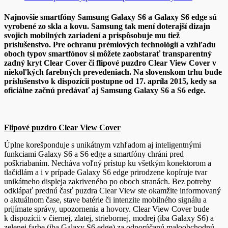
Najnovšie smartfóny Samsung Galaxy S6 a Galaxy S6 edge sú
vyrobené zo skla a kovu. Samsung tak mení doterajší dizajn
svojich mobilných zariadení a prispôsobuje mu tiež
príslušenstvo. Pre ochranu prémiových technológií a vzhľadu
oboch typov smartfónov si môžete zaobstarať transparentný
zadný kryt
Clear Cover
či flipové puzdro
Clear View Cover
v
niekoľkých farebných prevedeniach. Na slovenskom trhu bude
príslušenstvo k dispozícii postupne od
17. apríla 2015, kedy sa
oficiálne začnú predávať aj Samsung Galaxy S6 a S6 edge.
Flipové puzdro Clear View Cover
Úplne korešponduje s unikátnym vzhľadom aj inteligentnými
funkciami Galaxy S6 a S6 edge a smartfóny chráni pred
poškriabaním. Necháva voľný prístup ku všetkým konektorom a
tlačidlám a i v prípade Galaxy S6 edge prirodzene kopíruje tvar
unikátneho displeja zakriveného po oboch stranách. Bez potreby
odklápať prednú časť puzdra Clear View ste okamžite informovaný
o aktuálnom čase, stave batérie či intenzite mobilného signálu a
prijímate správy, upozornenia a hovory. Clear View Cover bude
k dispozícii v čiernej, zlatej, striebornej, modrej (iba Galaxy S6) a
zelenej farbe (iba Galaxy S6 edge) za odporúčanú maloobchodnú