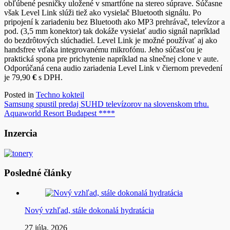
obľúbené pesničky uložené v smartfóne na stereo súprave. Súčasne
však Level Link slúži tiež ako vysielač Bluetooth signálu. Po
pripojení k zariadeniu bez Bluetooth ako MP3 prehrávač, televízor a
pod. (3,5 mm konektor) tak dokáže vysielať audio signál napríklad
do bezdrôtových slúchadiel. Level Link je možné používať aj ako
handsfree vďaka integrovanému mikrofónu. Jeho súčasťou je
praktická spona pre prichytenie napríklad na slnečnej clone v aute.
Odporúčaná cena audio zariadenia Level Link v čiernom prevedení
je 79,90
€
s DPH.
Posted in
Techno kokteil
Navigácia
Samsung spustil predaj SUHD televízorov na slovenskom trhu.
Aquaworld Resort Budapest ****
v
článku
Inzercia
Posledné články
Nový vzhľad, stále dokonalá hydratácia
27 júla, 2026