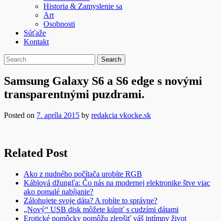
Historia & Zamyslenie sa
Art
Osobnosti
Súťaže
Kontakt
Samsung Galaxy S6 a S6 edge s novými
transparentnými puzdrami.
Posted on
7. apríla 2015
by
redakcia vkocke.sk
Related Post
Ako z nudného počítača urobíte RGB
Káblová džungľa: Čo nás na modernej elektronike štve viac
ako pomalé nabíjanie?
Zálohujete svoje dáta? A robíte to správne?
„Nový“ USB disk môžete kúpiť s cudzími dátami
Erotické pomôcky pomôžu zlepšiť váš intímny život