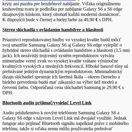
kryty ani puzdra pre bezdrôtové nabíjanie. Vďaka originálnemu
kruhovému tvaru je podložka pre nabíjanie Galaxy S6 a S6 edge
dizajnovým kúskom, ktorý obohatí každú modernú domácnosť.
K dispozícii bude v čiernej a bielej farbe za 49,90
€
s DPH.
Stereo slúchadlá s ovládaním handsfree a hlasitosti
Priaznivci reprodukovanej hudby vo vysokej kvalite budú môcť
svoj smartfón Samsung Galaxy S6 aj Galaxy S6 edge vylepšiť o
hybridné stereo slúchadlá s ovládaním handsfree a hlasitosti (3,5 mm
jack). Ich nezávislý trojcestný systém reproduktorov vytvára
mimoriadne verný zvuk vo vysokej kvalite vrátane výnimočne
kvalitných vysokých a stredných frekvencií. Hlboké basové tóny sú
prehrávané jedným dynamickým reproduktorom. Minimalistický
dizajn slúchadiel spestruje ich farebná škála – okrem čierneho a
bieleho prevedenia budú mať zákazníci na výber tiež modrú a
červenú farbu. Odporúčaná cena slúchadiel Samsung je 29,90 € s
DPH.
Bluetooth audio prijímač/vysielač Level Link
Audio príslušenstvo k novým telefónom Samsung Galaxy S6 a
Galaxy S6 edge s názvom Level Link má dvojaké využitie. Jednak
funguje ako prijímač Bluetooth signálu napríklad práve z mobilného
telefónu, takže si vďaka nemu môžu používatelia prehrávať