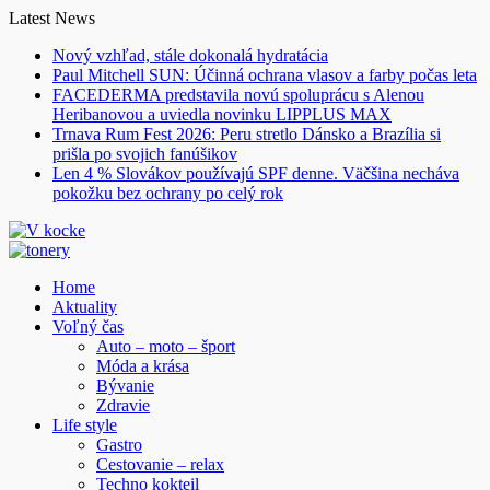
Skip
Latest News
to
Nový vzhľad, stále dokonalá hydratácia
content
Paul Mitchell SUN: Účinná ochrana vlasov a farby počas leta
FACEDERMA predstavila novú spoluprácu s Alenou
Heribanovou a uviedla novinku LIPPLUS MAX
Trnava Rum Fest 2026: Peru stretlo Dánsko a Brazília si
prišla po svojich fanúšikov
Len 4 % Slovákov používajú SPF denne. Väčšina necháva
pokožku bez ochrany po celý rok
Home
Aktuality
Voľný čas
Auto – moto – šport
Móda a krása
Bývanie
Zdravie
Life style
Gastro
Cestovanie – relax
Techno kokteil