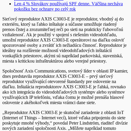
Len 4 % Slovákov používajú SPF denne. Väčšina necháva
pokožku bez ochrany po celý rok
Sieťový reproduktor AXIS C3003-E je reproduktor, vhodný aj do
exteriéru, ktorý sa ľahko inštaluje a súčasne umožňuje riadený
prenos čistej a zrozumiteľnej reči po sieti na prakticky ľubovoľnú
vzdialenosť. Ak je použitý v spojení s riešením videodohľadu,
umožní reproduktor AXIS C3003-E operátorovi na diaľku osloviť
spozorované osoby a zvrátiť ich nežiadúcu činnosť. Reproduktor je
ideálny na rozšírenie možností videodohľadových inštalácií
vonkajších priestorov, akými sú napríklad parkoviská, staveniská,
miesta s kritickou infraštruktúrou alebo verejné priestory.
Spoločnosť Axis Communications, svetový líder v oblasti IP kamier,
dnes predstavila reproduktor AXIS C3003-E – prvý sieťový
reproduktor využívajúcí otevorené štandardy pre oslovenie na
diaľku. Inštalácia reproduktorov AXIS C3003-E je ľahká, rovnako
ako ich integrácia do videodohľadových systémpv alebo systémov
využívajúcich IP telefóniu, vďaka čomu je možné prenáša hlasové
oslovenie z akéhokoľvek miesta vrámci dane siete.
„Reproduktor AXIS C3003-E je skutočné zariadenie z oblasti IoT
(Internet of Things – Internet vecí), ktoré vďaka pripojeniu do siete
poskytuje mnohé výhody,“ povedal Peter Lindström, riaditeľ divízie
nových zariadení spoločnosti Axis. „Môžete napríklad tomuto