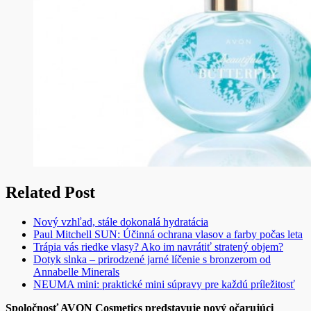
Related Post
Nový vzhľad, stále dokonalá hydratácia
Paul Mitchell SUN: Účinná ochrana vlasov a farby počas leta
Trápia vás riedke vlasy? Ako im navrátiť stratený objem?
Dotyk slnka – prirodzené jarné líčenie s bronzerom od
Annabelle Minerals
NEUMA mini: praktické mini súpravy pre každú príležitosť
Spoločnosť AVON Cosmetics predstavuje nový očarujúci