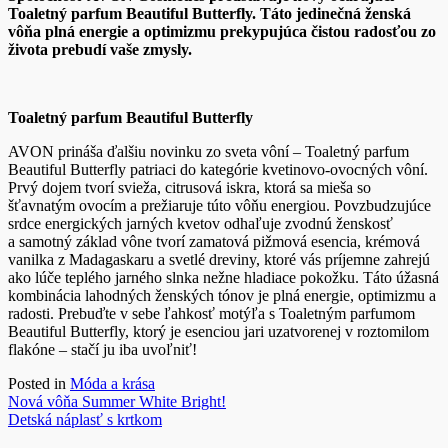
Toaletný parfum Beautiful Butterfly. Táto jedinečná ženská
vôňa plná energie a optimizmu prekypujúca čistou radosťou zo
života prebudí vaše zmysly.
Toaletný parfum Beautiful Butterfly
AVON prináša ďalšiu novinku zo sveta vôní – Toaletný parfum
Beautiful Butterfly patriaci do kategórie kvetinovo-ovocných vôní.
Prvý dojem tvorí svieža, citrusová iskra, ktorá sa mieša so
šťavnatým ovocím a prežiaruje túto vôňu energiou. Povzbudzujúce
srdce energických jarných kvetov odhaľuje zvodnú ženskosť
a samotný základ vône tvorí zamatová pižmová esencia, krémová
vanilka z Madagaskaru a svetlé dreviny, ktoré vás príjemne zahrejú
ako lúče teplého jarného slnka nežne hladiace pokožku. Táto úžasná
kombinácia lahodných ženských tónov je plná energie, optimizmu a
radosti. Prebuďte v sebe ľahkosť motýľa s Toaletným parfumom
Beautiful Butterfly, ktorý je esenciou jari uzatvorenej v roztomilom
flakóne – stačí ju iba uvoľniť!
Posted in
Móda a krása
Navigácia
Nová vôňa Summer White Bright!
Detská náplasť s krtkom
v