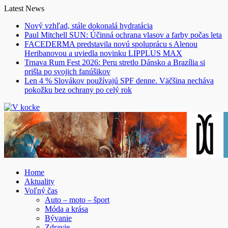
Skip
Latest News
to
Nový vzhľad, stále dokonalá hydratácia
content
Paul Mitchell SUN: Účinná ochrana vlasov a farby počas leta
FACEDERMA predstavila novú spoluprácu s Alenou
Heribanovou a uviedla novinku LIPPLUS MAX
Trnava Rum Fest 2026: Peru stretlo Dánsko a Brazília si
prišla po svojich fanúšikov
Len 4 % Slovákov používajú SPF denne. Väčšina necháva
pokožku bez ochrany po celý rok
Home
Aktuality
Voľný čas
Auto – moto – šport
Móda a krása
Bývanie
Zdravie