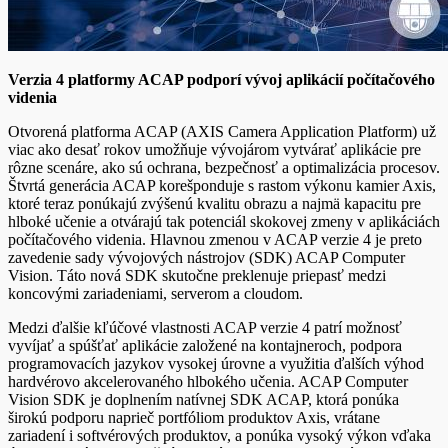
Verzia 4 platformy ACAP podporí vývoj aplikácií počítačového
videnia
Otvorená platforma ACAP (AXIS Camera Application Platform) už
viac ako desať rokov umožňuje vývojárom vytvárať aplikácie pre
rôzne scenáre, ako sú ochrana, bezpečnosť a optimalizácia procesov.
Štvrtá generácia ACAP korešponduje s rastom výkonu kamier Axis,
ktoré teraz ponúkajú zvýšenú kvalitu obrazu a najmä kapacitu pre
hlboké učenie a otvárajú tak potenciál skokovej zmeny v aplikáciách
počítačového videnia. Hlavnou zmenou v ACAP verzie 4 je preto
zavedenie sady vývojových nástrojov (SDK) ACAP Computer
Vision. Táto nová SDK skutočne preklenuje priepasť medzi
koncovými zariadeniami, serverom a cloudom.
Medzi ďalšie kľúčové vlastnosti ACAP verzie 4 patrí možnosť
vyvíjať a spúšťať aplikácie založené na kontajneroch, podpora
programovacích jazykov vysokej úrovne a využitia ďalších výhod
hardvérovo akcelerovaného hlbokého učenia. ACAP Computer
Vision SDK je doplnením natívnej SDK ACAP, ktorá ponúka
širokú podporu naprieč portfóliom produktov Axis, vrátane
zariadení i softvérových produktov, a ponúka vysoký výkon vďaka