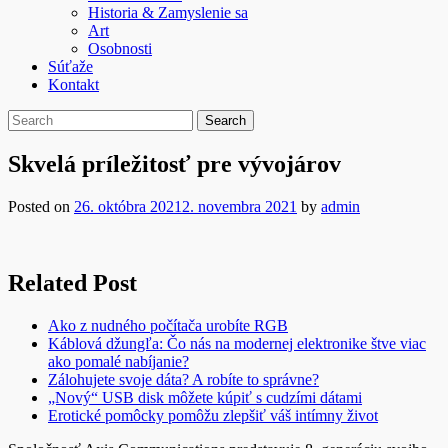
Historia & Zamyslenie sa
Art
Osobnosti
Súťaže
Kontakt
Skvelá príležitosť pre vývojárov
Posted on
26. októbra 2021
2. novembra 2021
by
admin
Related Post
Ako z nudného počítača urobíte RGB
Káblová džungľa: Čo nás na modernej elektronike štve viac
ako pomalé nabíjanie?
Zálohujete svoje dáta? A robíte to správne?
„Nový“ USB disk môžete kúpiť s cudzími dátami
Erotické pomôcky pomôžu zlepšiť váš intímny život