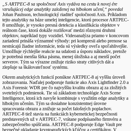
„S ARTPEC-8 sa spoločnosť Axis vydáva na cestu k novej ére
vzrušujúcej edge analytiky založenej na hlbokom učení,“ povedal
Johan Paulsson, technologický riaditeľ spoločnosti Axis. Príkladom
tejto analytiky na báze umelej inteligencie, ktorú procesor ARTPEC-
8 umožňuje, je vysoko presná detekcia a klasifikácia objektov v
reálnom čase, ktorá dokáže rozlišovať medzi rôznymi druhmi
objektov, napríklad typy vozidiel. Videoanalýza priamo v koncovom
zariadení prináša významné výhody: pri kompresii alebo prenose sa
nestrácajú žiadne informácie, teda sú výsledky oveľa spoľahlivejšie.
Umožňuje rýchlejšie reakcie na udalosti a úsporu nákladov, pretože
je potrebná menšia šírka pásma, menej úložiska a aj menší počet
serverov. Tým sa výrazne znižuje riziko straty citlivých dát a
zlepšuje sa škálovateľnosť systému.
Okrem analytických funkcií ponúkne ARTPEC-8 aj vyššiu úroveň
zobrazovania. Naďalej podporuje funkcie ako Axis Lightfinder 2.0 a
Axis Forensic WDR pre čo najvyššiu kvalitu obrazu aj za zložitých
svetelných podmienok. Tie sú základom technológie Axis Scene
Intelligence, ktorá ich navyše kombinuje s využitím edge analytiky a
hlbokým učením. Tým sa dosiahne konzistentnej úrovne
spracovania obrazu a znižuje sa počet falošných poplachov.
ARTPEC-8 tiež stavia na funkciách kybernetickej bezpečnosti
predstavených už v ARTPEC-7, vrátane podpísaného firmvéru a
zabezpečeného spúšťania. ARTPEC-8 podporuje Edge Vault pre
bezpečné ukladanie kryptografických kľúčov a certifikátov. V