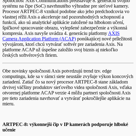
Spoločnosť Axis Communications predstavuje 8. generáciu svojho
systému na čipe (SoC) navrhnutého výhradne pre sieťové kamery.
Procesor ARTPEC-8 vznikol podobne ako jeho predchodcovia vo
vlastnej réžii Axis a akceleruje rad pozoruhodných schopností a
funkcií, ako sú analytické aplikácie založené na hlbokom učení,
špičkové spracovanie obrazu, vylepšené zabezpečenie a výkonná
kompresia. Axis navyše uvádza 4. generáciu platformy
AXIS
Camera Application Platform (ACAP)
ponúkajúcej nové príležitosti
vývojárom, ktorí chcú vytvárať softvér pre zariadenia Axis. Na
platforme ACAP už úspešne založilo svoj biznis aj niekoľko
českých softvérových firiem.
Obe novinky spoločnosti Axis potvrdzujú trend tzv. edge
computingu, kde sa v rámci siete neustále zvyšuje výkon koncových
zariadení. Zatiaľ čo sa nový procesor ARTPEC-8 stane základom
drvivej väčšiny produktov sieťového videa spoločnosti Axis, vďaka
otvorenej platforme ACAP verzie 4 môžu partneri spoločnosti Axis
pre tieto zariadenia navrhovať a vytvárať pokročilejšie aplikácie na
mieru.
ARTPEC-8: výkonnejší čip v IP kamerách podporuje hlboké
učenie