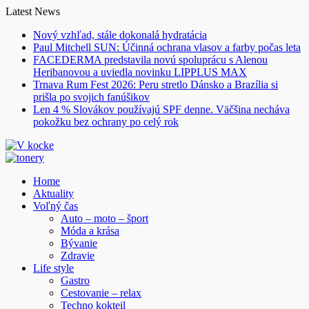
Skip
Latest News
to
Nový vzhľad, stále dokonalá hydratácia
content
Paul Mitchell SUN: Účinná ochrana vlasov a farby počas leta
FACEDERMA predstavila novú spoluprácu s Alenou
Heribanovou a uviedla novinku LIPPLUS MAX
Trnava Rum Fest 2026: Peru stretlo Dánsko a Brazília si
prišla po svojich fanúšikov
Len 4 % Slovákov používajú SPF denne. Väčšina necháva
pokožku bez ochrany po celý rok
Home
Aktuality
Voľný čas
Auto – moto – šport
Móda a krása
Bývanie
Zdravie
Life style
Gastro
Cestovanie – relax
Techno kokteil