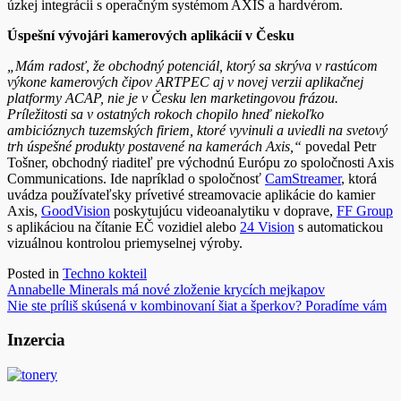
úzkej integrácii s operačným systémom AXIS a hardvérom.
Úspešní vývojári kamerových aplikácií v Česku
„Mám radosť, že obchodný potenciál, ktorý sa skrýva v rastúcom
výkone kamerových čipov ARTPEC aj v novej verzii aplikačnej
platformy ACAP, nie je v Česku len marketingovou frázou.
Príležitosti sa v ostatných rokoch chopilo hneď niekoľko
ambicióznych tuzemských firiem, ktoré vyvinuli a uviedli na svetový
trh úspešné produkty postavené na kamerách Axis,“
povedal Petr
Tošner, obchodný riaditeľ pre východnú Európu zo spoločnosti Axis
Communications. Ide napríklad o spoločnosť
CamStreamer
, ktorá
uvádza používateľsky prívetivé streamovacie aplikácie do kamier
Axis,
GoodVision
poskytujúcu videoanalytiku v doprave,
FF Group
s aplikáciou na čítanie EČ vozidiel alebo
24 Vision
s automatickou
vizuálnou kontrolou priemyselnej výroby.
Posted in
Techno kokteil
Navigácia
Annabelle Minerals má nové zloženie krycích mejkapov
Nie ste príliš skúsená v kombinovaní šiat a šperkov? Poradíme vám
v
článku
Inzercia