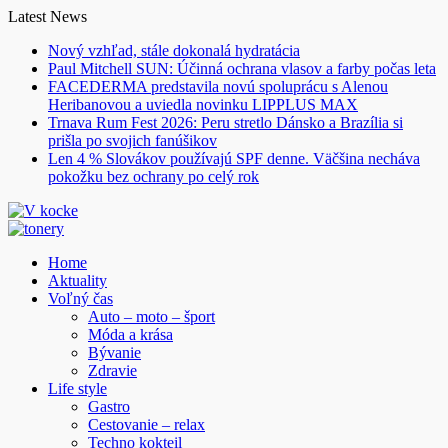
Skip
Latest News
to
Nový vzhľad, stále dokonalá hydratácia
content
Paul Mitchell SUN: Účinná ochrana vlasov a farby počas leta
FACEDERMA predstavila novú spoluprácu s Alenou
Heribanovou a uviedla novinku LIPPLUS MAX
Trnava Rum Fest 2026: Peru stretlo Dánsko a Brazília si
prišla po svojich fanúšikov
Len 4 % Slovákov používajú SPF denne. Väčšina necháva
pokožku bez ochrany po celý rok
Home
Aktuality
Voľný čas
Auto – moto – šport
Móda a krása
Bývanie
Zdravie
Life style
Gastro
Cestovanie – relax
Techno kokteil