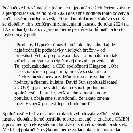
Počítačové hry sú naďalej jednou z najpopulárnejších foriem zábavy
a predpokladá sa, že do roku 2023 dosiahne hodnota tohto odvetvia
počítačového hardvéru výšku 70 miliárd dolárov. Očakáva sa tiež,
že globálny trh s periférnymi zariadeniami vzrastie do roku 2024 na
12,2 miliardy dolárov , pričom herné periférie budú mať na tomto
raste nemalý podiel.
„Produkty HyperX sú navrhnuté tak, aby spĺňali aj tie
najnáročnejšie požiadavky všetkých hráčov – od
príležitostných až po profesionálov – a pomáhali im tak
víťaziť a udržať sa na špičkovej úrovni,“ povedal John
Tu, spoluzakladateľ a CEO spoločnosti Kingston. „Obe
naše spoločnosti prosperujú, pretože sa staráme o
našich zamestnancov a zdieľame rovnaké základné
hodnoty a firemnú kultúru. David Sun (spoluzakladateľ
a COO) aj ja sme videli, aké možnosti podnikania
spoločnosť HP pre HyperX a jeho zamestnancov
ponúka, a obaja sme si uvedomili, že takáto zmena
môže HyperX priniesť lepšiu budúcnosť.“
Spoločnosť HP si v ostatných rokoch vybudovala veľké a stále
rastúce globálne herné portfólio reprezentované jej značkou OMEN
a prvotriednym ekosystémom hardvéru, softvéru, obsahu a služieb.
Medzi jej pokročilé a výkonné herné zariadenia patria napríklad