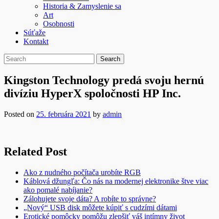
Historia & Zamyslenie sa
Art
Osobnosti
Súťaže
Kontakt
Kingston Technology predá svoju hernú
divíziu HyperX spoločnosti HP Inc.
Posted on
25. februára 2021
by
admin
Related Post
Ako z nudného počítača urobíte RGB
Káblová džungľa: Čo nás na modernej elektronike štve viac
ako pomalé nabíjanie?
Zálohujete svoje dáta? A robíte to správne?
„Nový“ USB disk môžete kúpiť s cudzími dátami
Erotické pomôcky pomôžu zlepšiť váš intímny život