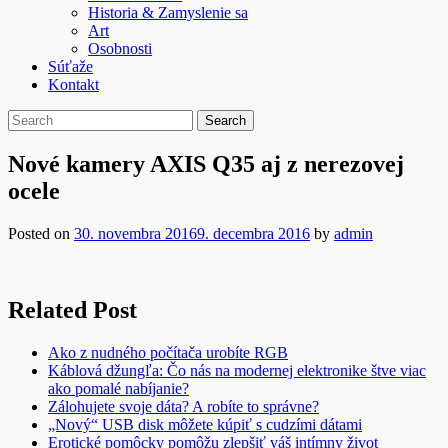
Historia & Zamyslenie sa
Art
Osobnosti
Súťaže
Kontakt
Nové kamery AXIS Q35 aj z nerezovej
ocele
Posted on
30. novembra 2016
9. decembra 2016
by
admin
Related Post
Ako z nudného počítača urobíte RGB
Káblová džungľa: Čo nás na modernej elektronike štve viac
ako pomalé nabíjanie?
Zálohujete svoje dáta? A robíte to správne?
„Nový“ USB disk môžete kúpiť s cudzími dátami
Erotické pomôcky pomôžu zlepšiť váš intímny život