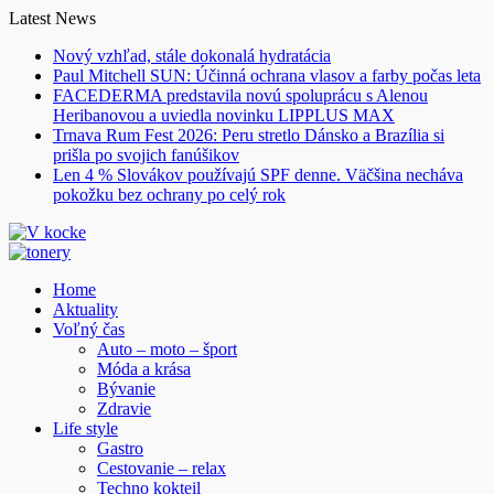
Skip
Latest News
to
Nový vzhľad, stále dokonalá hydratácia
content
Paul Mitchell SUN: Účinná ochrana vlasov a farby počas leta
FACEDERMA predstavila novú spoluprácu s Alenou
Heribanovou a uviedla novinku LIPPLUS MAX
Trnava Rum Fest 2026: Peru stretlo Dánsko a Brazília si
prišla po svojich fanúšikov
Len 4 % Slovákov používajú SPF denne. Väčšina necháva
pokožku bez ochrany po celý rok
Home
Aktuality
Voľný čas
Auto – moto – šport
Móda a krása
Bývanie
Zdravie
Life style
Gastro
Cestovanie – relax
Techno kokteil