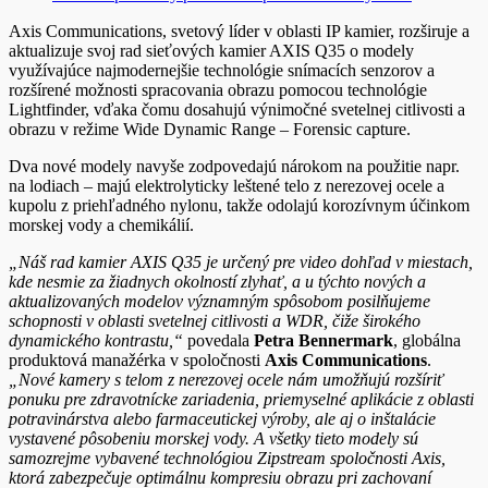
Axis Communications, svetový líder v oblasti IP kamier, rozširuje a
aktualizuje svoj rad sieťových kamier AXIS Q35 o modely
využívajúce najmodernejšie technológie snímacích senzorov a
rozšírené možnosti spracovania obrazu pomocou technológie
Lightfinder, vďaka čomu dosahujú výnimočné svetelnej citlivosti a
obrazu v režime Wide Dynamic Range – Forensic capture.
Dva nové modely navyše zodpovedajú nárokom na použitie napr.
na lodiach – majú elektrolyticky leštené telo z nerezovej ocele a
kupolu z priehľadného nylonu, takže odolajú korozívnym účinkom
morskej vody a chemikálií.
„Náš rad kamier AXIS Q35 je určený pre video dohľad v miestach,
kde nesmie za žiadnych okolností zlyhať, a u týchto nových a
aktualizovaných modelov významným spôsobom posilňujeme
schopnosti v oblasti svetelnej citlivosti a WDR, čiže širokého
dynamického kontrastu,“
povedala
Petra Bennermark
, globálna
produktová manažérka v spoločnosti
Axis Communications
.
„Nové kamery s telom z nerezovej ocele nám umožňujú rozšíriť
ponuku pre zdravotnícke zariadenia, priemyselné aplikácie z oblasti
potravinárstva alebo farmaceutickej výroby, ale aj o inštalácie
vystavené pôsobeniu morskej vody. A všetky tieto modely sú
samozrejme vybavené technológiou Zipstream spoločnosti Axis,
ktorá zabezpečuje optimálnu kompresiu obrazu pri zachovaní