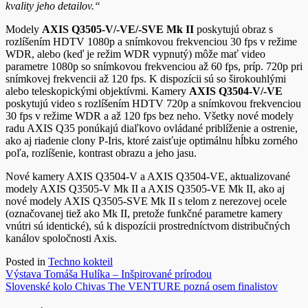
kvality jeho detailov.“
Modely
AXIS Q3505-V/-VE/-SVE Mk II
poskytujú obraz s
rozlíšením HDTV 1080p a snímkovou frekvenciou 30 fps v režime
WDR, alebo (keď je režim WDR vypnutý) môže mať video
parametre 1080p so snímkovou frekvenciou až 60 fps, príp. 720p pri
snímkovej frekvencii až 120 fps. K dispozícii sú so širokouhlými
alebo teleskopickými objektívmi. Kamery
AXIS Q3504-V/-VE
poskytujú video s rozlíšením HDTV 720p a snímkovou frekvenciou
30 fps v režime WDR a až 120 fps bez neho. Všetky nové modely
radu AXIS Q35 ponúkajú diaľkovo ovládané priblíženie a ostrenie,
ako aj riadenie clony P-Iris, ktoré zaisťuje optimálnu hĺbku zorného
poľa, rozlíšenie, kontrast obrazu a jeho jasu.
Nové kamery AXIS Q3504-V a AXIS Q3504-VE, aktualizované
modely AXIS Q3505-V Mk II a AXIS Q3505-VE Mk II, ako aj
nové modely AXIS Q3505-SVE Mk II s telom z nerezovej ocele
(označovanej tiež ako Mk II, pretože funkčné parametre kamery
vnútri sú identické), sú k dispozícii prostredníctvom distribučných
kanálov spoločnosti Axis.
Posted in
Techno kokteil
Navigácia
Výstava Tomáša Hulíka – Inšpirované prírodou
Slovenské kolo Chivas The VENTURE pozná osem finalistov
v